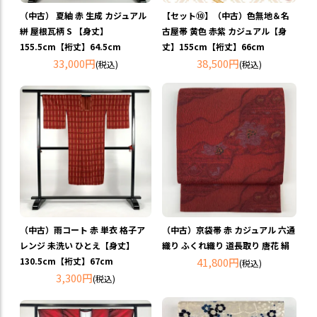
（中古） 夏紬 赤 生成 カジュアル
【セット⑩】（中古）色無地＆名
絣 屋根瓦柄 S 【身丈】
古屋帯 黄色 赤紫 カジュアル【身
155.5cm【裄丈】64.5cm
丈】155cm【裄丈】66cm
33,000円
38,500円
(税込)
(税込)
（中古）雨コート 赤 単衣 格子ア
（中古）京袋帯 赤 カジュアル 六通
レンジ 未洗い ひとえ【身丈】
織り ふくれ織り 道長取り 唐花 絹
130.5cm【裄丈】67cm
41,800円
(税込)
3,300円
(税込)