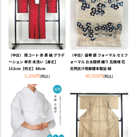
（中古） 雨コート 赤 黒 縞 グラデ
（中古）袋帯 銀 フォーマル セミフ
ーション 単衣 未洗い【身丈】
ォーマル お太鼓柄 織り 瓦模様 花
132cm【裄丈】68cm
天然灰汁発酵建本藍染 絹
3,300円
49,500円
(税込)
(税込)