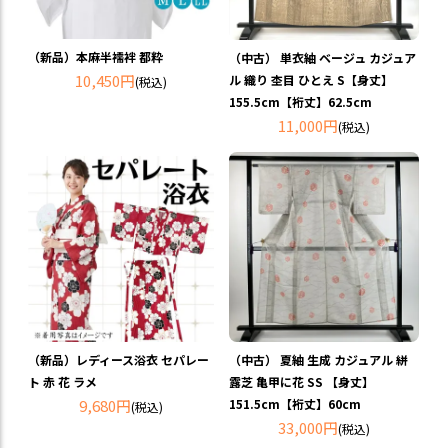
（新品）本麻半襦袢 都粋
（中古） 単衣紬 ベージュ カジュア
10,450円
ル 織り 杢目 ひとえ S【身丈】
(税込)
155.5cm【裄丈】62.5cm
11,000円
(税込)
（新品）レディース浴衣 セパレー
（中古） 夏紬 生成 カジュアル 絣
ト 赤 花 ラメ
露芝 亀甲に花 SS 【身丈】
9,680円
151.5cm【裄丈】60cm
(税込)
33,000円
(税込)