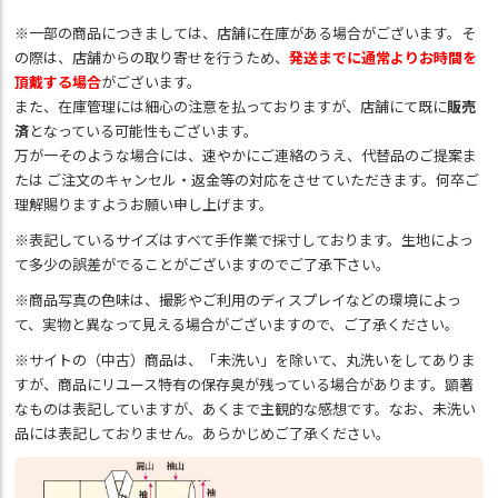
※一部の商品につきましては、店舗に在庫がある場合がございます。そ
の際は、店舗からの取り寄せを行うため、
発送までに通常よりお時間を
頂戴する場合
がございます。
また、在庫管理には細心の注意を払っておりますが、店舗にて既に
販売
済
となっている可能性もございます。
万が一そのような場合には、速やかにご連絡のうえ、代替品のご提案ま
たは ご注文のキャンセル・返金等の対応をさせていただきます。何卒ご
理解賜りますようお願い申し上げます。
※表記しているサイズはすべて手作業で採寸しております。生地によっ
て多少の誤差がでることがございますのでご了承下さい。
※商品写真の色味は、撮影やご利用のディスプレイなどの環境によっ
て、実物と異なって見える場合がございますので、ご了承ください。
※サイトの（中古）商品は、「未洗い」を除いて、丸洗いをしてありま
すが、商品にリユース特有の保存臭が残っている場合があります。顕著
なものは表記していますが、あくまで主観的な感想です。なお、未洗い
品には表記しておりません。あらかじめご了承ください。