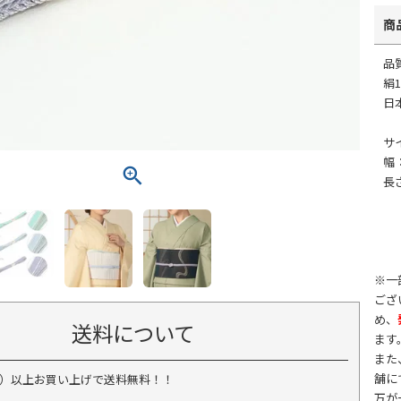
商
品
絹1
日
サ
幅：
長
※一
ござ
め、
送料について
ます
また
舗に
税込）以上お買い上げで送料無料！！
万が