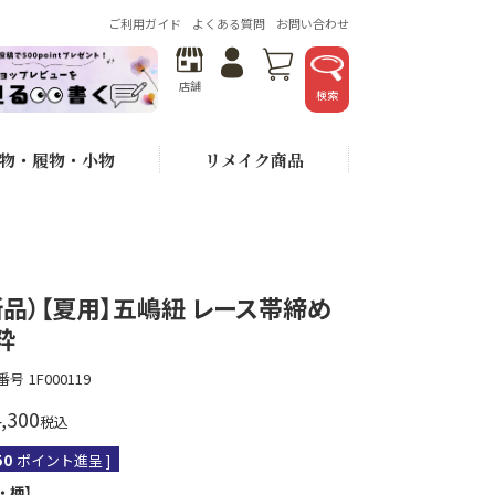
ご利用ガイド
よくある質問
お問い合わせ
店舗
検索
物・履物・小物
リメイク商品
新品）【夏用】五嶋紐 レース帯締め
粋
番号
1F000119
,300
税込
50
ポイント進呈 ]
・柄】