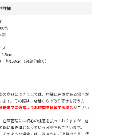
品詳細
質
00％
本製
イズ
1.5cm
さ：約153cm（房部分除く）
部の商品につきましては、店舗に在庫がある場合が
います。その際は、店舗からの取り寄せを行うた
発送までに通常よりお時間を頂戴する場合
がござい
。
、在庫管理には細心の注意を払っておりますが、店
て既に
販売済
となっている可能性もございます。
一そのような場合には、速やかにご連絡のうえ、代