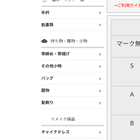
→ご利用ガイ
半衿
肌着類
持ち物・履物・小物
マーク
帯締め・帯揚げ
S
その他小物
バッグ
履物
A
髪飾り
リメイク商品
B
チャイナドレス