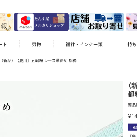
ート
男物
襦袢・インナー類
持ち
（新品）【夏用】五嶋紐 レース帯締め 都粋
（
都
商品
¥
14
[
6
【色