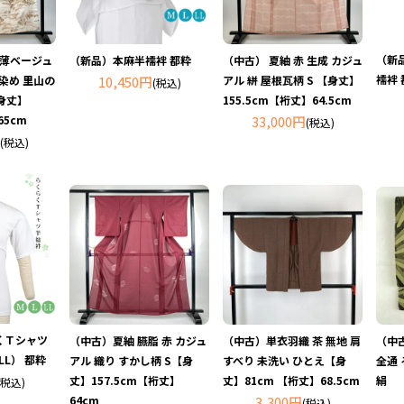
（新
 薄ベージュ
（中古） 夏紬 赤 生成 カジュ
（新品）本麻半襦袢 都粋
襦袢 
 染め 里山の
アル 絣 屋根瓦柄 S 【身丈】
10,450円
(税込)
【身丈】
155.5cm【裄丈】64.5cm
65cm
33,000円
(税込)
(税込)
くＴシャツ
（中古）夏紬 臙脂 赤 カジュ
（中古）単衣羽織 茶 無地 肩
（中
LL） 都粋
アル 織り すかし柄 S【身
すべり 未洗い ひとえ【身
全通 
丈】157.5cm【裄丈】
丈】81cm 【裄丈】68.5cm
絹
(税込)
64cm
3,300円
(税込)