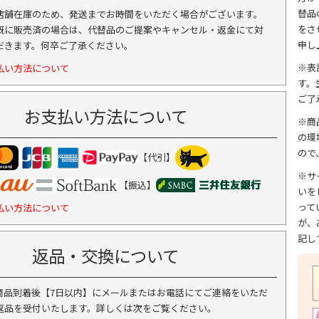
替品
店舗在庫のため、発送までお時間をいただく場合がございます。
をさ
既に販売済の場合は、代替品のご提案やキャンセル・返金にて対
申し
だきます。何卒ご了承ください。
※表
払い方法について
す。
ご了
お支払い方法について
※商
の環
ので
【代引】
※サ
【振込】
いを
って
払い方法について
が、
記し
返品・交換について
商品到着後【7日以内】にメールまたはお電話にてご連絡をいただ
返品を受付いたします。詳しくは次をご覧ください。