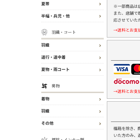
夏帯
※一部商品は
また、店舗で
半幅・兵児・他
応させていた
→送料とお支
羽織・コート
羽織
道行・道中着
夏物・雨コート
男物
→送料とお支
着物
羽織
その他
福箱を除き、
いた方のみ、
襦袢・インナー類