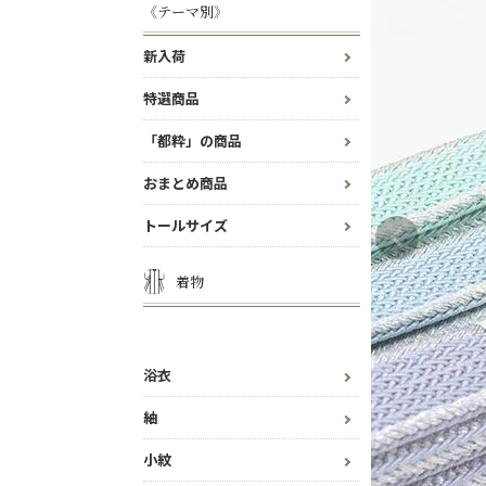
《テーマ別》
新入荷
特選商品
「都粋」の商品
おまとめ商品
トールサイズ
着物
浴衣
紬
小紋