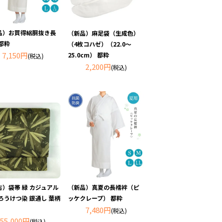
品）お買得絽胴抜き長
（新品）麻足袋（生成色）
都粋
（4枚コハゼ）（22.0～
7,150円
25.0cm） 都粋
(税込)
2,200円
(税込)
（新品）真夏の長襦袢（ピ
古）袋帯 緑 カジュアル
ッケクレープ） 都粋
ろうけつ染 銀通し 葉柄
7,480円
(税込)
55,000円
(税込)