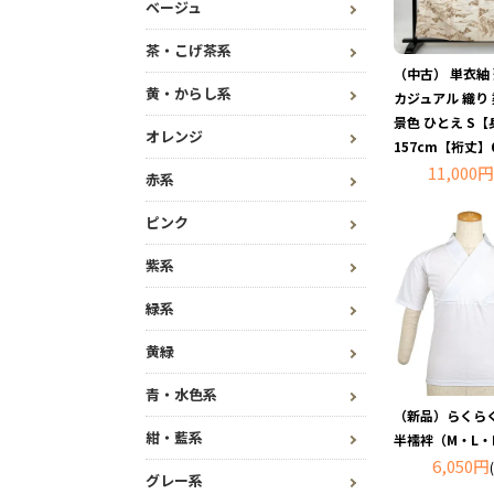
ベージュ
茶・こげ茶系
（中古） 単衣紬
黄・からし系
カジュアル 織り
景色 ひとえ S
オレンジ
157cm【裄丈】
11,000円
赤系
ピンク
紫系
緑系
黄緑
青・水色系
（新品）らくら
紺・藍系
半襦袢（M・L・
6,050円
グレー系