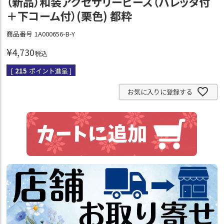
（新品）和装アクセサリーピース（バレッタ付
＋下コーム付）(栗色) 都粋
商品番号
1A000656-B-Y
¥
4,730
税込
[
215
ポイント進呈 ]
お気に入りに登録する