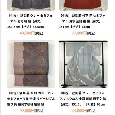
（中古） 訪問着 グレー セミフォ
（中古） 訪問着 付下 赤 セミフォ
ーマル 葡萄 袷 絹【身丈】
ーマル 流水 菖蒲 袷 絹【身丈】
151.5cm【裄丈】66.5cm
151cm【裄丈】65cm
49,500円
22,000円
(税込)
(税込)
（中古）袋帯 黒 茶 緑 カジュアル
（中古） 訪問着 グレー セミフォー
セミフォーマル 全通 リバーシブル
マル ちりめん 金彩 刺繍 冊子文 袷
織り 円 幾何学模様 縦縞 絹
【身丈】151.5cm【裄丈】65cm
99,000円
44,000円
(税込)
(税込)