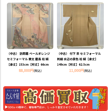
（中古） 訪問着 ペールオレンジ
（中古） 付下 茶 セミフォーマル
セミフォーマル 華文 慶長 袷 絹
刺繍 水辺の景色 袷 絹【身丈】
【身丈】153cm【裄丈】66cm
149cm【裄丈】62.5cm
88,000円
11,000円
(税込)
(税込)