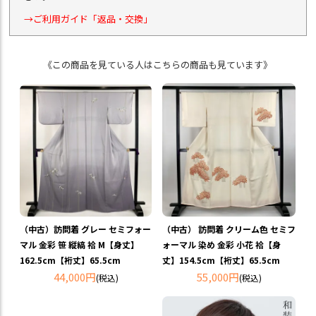
→ご利用ガイド「返品・交換」
《この商品を見ている人はこちらの商品も見ています》
（中古）訪問着 グレー セミフォー
（中古） 訪問着 クリーム色 セミフ
マル 金彩 笹 縦縞 袷 M【身丈】
ォーマル 染め 金彩 小花 袷【身
162.5cm【裄丈】65.5cm
丈】154.5cm【裄丈】65.5cm
44,000円
55,000円
(税込)
(税込)