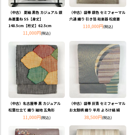
（中古） 夏紬 黒色 カジュアル 銀
（中古）袋帯 銀色 セミフォーマル
糸菱重ね SS【身丈】
六通 織り 引き箔 和楽器 松皮菱
148.5cm【裄丈】62.5cm
110,000円
(税込)
11,000円
(税込)
（中古）名古屋帯 黒 カジュアル
（中古）袋帯 灰青 セミフォーマル
松葉仕立て 織り 紬地 五角形
お太鼓柄 織り 半月 よろけ縞 絹
11,000円
38,500円
(税込)
(税込)