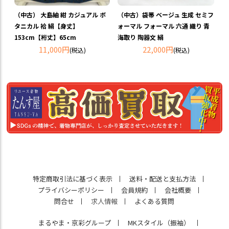
（中古） 大島紬 紺 カジュアル ボ
（中古）袋帯 ベージュ 生成 セミフ
タニカル 袷 絹【身丈】
ォーマル フォーマル 六通 織り 青
153cm【裄丈】65cm
海取り 陶器文 絹
11,000円
22,000円
(税込)
(税込)
特定商取引法に基づく表示
送料・配送と支払方法
プライバシーポリシー
会員規約
会社概要
問合せ
求人情報
よくある質問
まるやま・京彩グループ
MKスタイル（振袖）