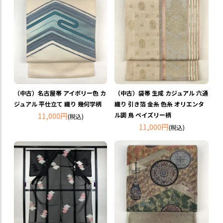
（中古）名古屋帯 アイボリー色 カ
（中古）袋帯 生成 カジュアル 六通
ジュアル 平仕立て 織り 幾何学柄
織り 引き箔 金糸 色糸 オリエンタ
11,000円
ル調 鳥 ペイズリー柄
(税込)
11,000円
(税込)