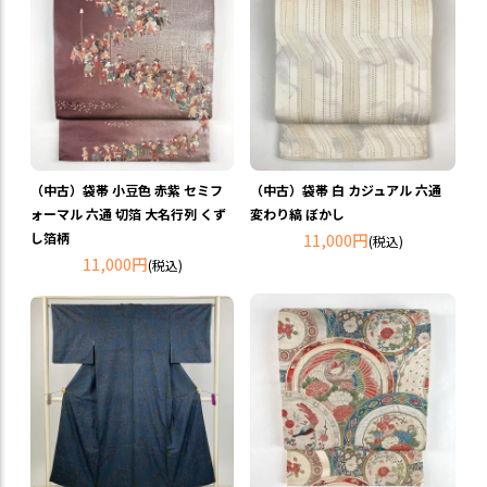
（中古）袋帯 小豆色 赤紫 セミフ
（中古）袋帯 白 カジュアル 六通
ォーマル 六通 切箔 大名行列 くず
変わり縞 ぼかし
し箔柄
11,000円
(税込)
11,000円
(税込)