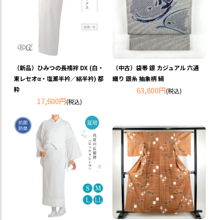
（新品）ひみつの長襦袢 DX (白・
（中古）袋帯 銀 カジュアル 六通
東レセオα・塩瀬半衿／絽半衿) 都
織り 銀糸 抽象柄 絹
粋
63,800円
(税込)
17,600円
(税込)