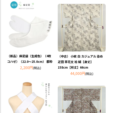
（新品）麻足袋（生成色）（4枚
（中古） 小紋 白 カジュアル 染め
コハゼ）（22.0～25.0cm） 都粋
疋田 草花文 袷 絹【身丈】
2,200円
158cm【裄丈】66cm
(税込)
44,000円
(税込)