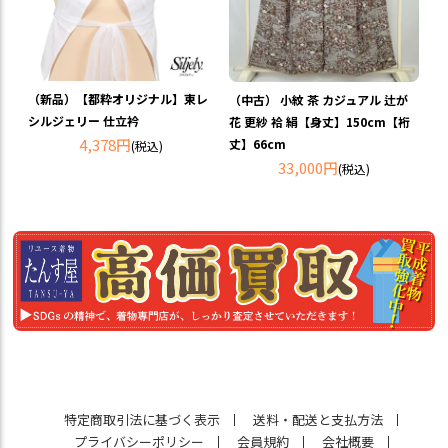
（新品）【都粋オリジナル】東レ
（中古） 小紋 茶 カジュアル 辻が
シルジェリー 仕立衿
花 更紗 袷 絹【身丈】150cm【裄
4,378円
丈】66cm
(税込)
33,000円
(税込)
特定商取引法に基づく表示
送料・配送と支払方法
プライバシーポリシー
会員規約
会社概要