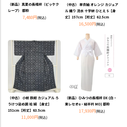
（新品）真夏の長襦袢（ピッケク
（中古） 単衣紬 オレンジ カジュア
レープ） 都粋
ル 織り 流水 十字絣 ひとえ S【身
7,480円
丈】157cm【裄丈】62.5cm
(税込)
16,500円
(税込)
（中古） 小紋 鉄紺 カジュアル ろ
（新品）ひみつの長襦袢 DX (白・
うけつ染め調 袷 絹 【身丈】
東レセオα・絽半衿 MO) 都粋
151cm【裄丈】63.5cm
17,930円
(税込)
11,000円
(税込)