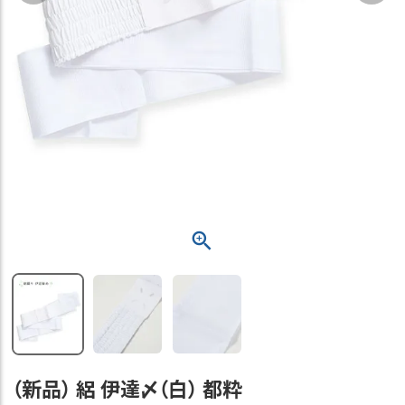
（新品） 絽 伊達〆（白） 都粋