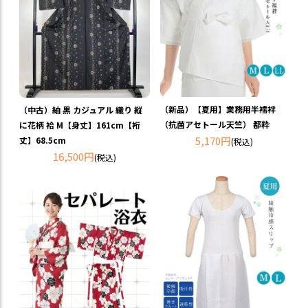
（新品）【夏用】業務用半襦袢
（中古）紬 黒 カジュアル 織り 縦
（抗菌アセトール天竺） 都粋
に花柄 袷 M【身丈】161cm【裄
5,170円
丈】68.5cm
(税込)
16,500円
(税込)