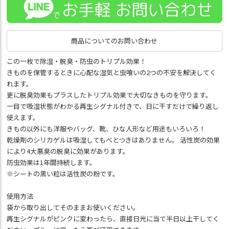
商品についてのお問い合わせ
この一枚で除湿・脱臭・防虫のトリプル効果！
きものを保管するときに心配な湿気と虫喰いの2つの不安を解決してく
れます。
更に脱臭効果もプラスしたトリプル効果で大切なきものを守ります。
一目で吸湿状態がわかる再生シグナル付きで、日に干すだけで繰り返し
使えます。
きもの以外にも洋服やバッグ、靴、ひな人形など用途もいろいろ！
乾燥剤のシリカゲルは吸湿してもべとつきはありません。 活性炭の効果
により4大悪臭の脱臭に効果があります。
防虫効果は1年間持続します。
※シートの黒い粒は活性炭の粉です。
使用方法
袋から取り出してそのままお使いください。
再生シグナルがピンクに変わったら、直接日光に当て半日以上干してく