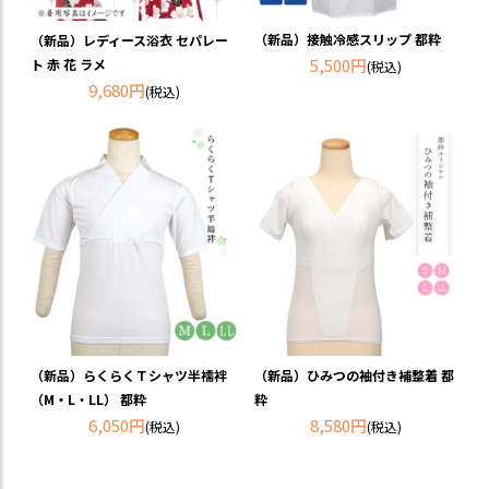
（新品）接触冷感スリップ 都粋
（新品）レディース浴衣 セパレー
5,500円
ト 赤 花 ラメ
(税込)
9,680円
(税込)
（新品）らくらくＴシャツ半襦袢
（新品）ひみつの袖付き補整着 都
（M・L・LL） 都粋
粋
6,050円
8,580円
(税込)
(税込)