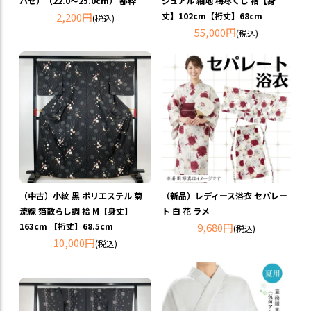
ジュアル 紬地 梅尽くし 袷【身
ハゼ）（22.0～25.0cm） 都粋
丈】102cm【裄丈】68cm
2,200円
(税込)
55,000円
(税込)
（中古）小紋 黒 ポリエステル 菊
（新品）レディース浴衣 セパレー
流線 箔散らし調 袷 M【身丈】
ト 白 花 ラメ
163cm 【裄丈】68.5cm
9,680円
(税込)
10,000円
(税込)