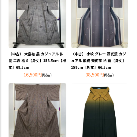
（中古） 大島紬 黒 カジュアル 仏
（中古） 小紋 グレー 源氏鼠 カジ
閣 エ霞 袷 S【身丈】158.5cm【裄
ュアル 縦縞 幾何学 袷 絹【身丈】
丈】69.5cm
159cm【裄丈】66.5cm
16,500円
38,500円
(税込)
(税込)