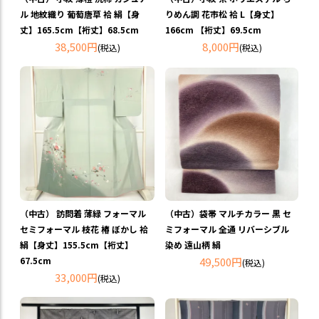
ル 地紋織り 葡萄唐草 袷 絹【身
りめん調 花市松 袷 L【身丈】
丈】165.5cm【裄丈】68.5cm
166cm 【裄丈】69.5cm
38,500円
8,000円
(税込)
(税込)
（中古） 訪問着 薄緑 フォーマル
（中古）袋帯 マルチカラー 黒 セ
セミフォーマル 枝花 椿 ぼかし 袷
ミフォーマル 全通 リバーシブル
絹【身丈】155.5cm【裄丈】
染め 遠山柄 絹
67.5cm
49,500円
(税込)
33,000円
(税込)