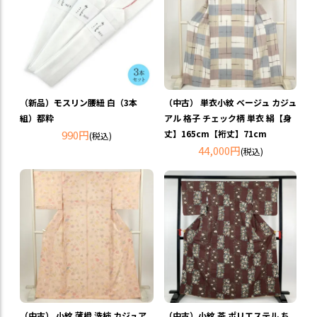
（新品）モスリン腰紐 白（3本
（中古） 単衣小紋 ベージュ カジュ
組）都粋
アル 格子 チェック柄 単衣 絹【身
990円
丈】165cm【裄丈】71cm
(税込)
44,000円
(税込)
（中古） 小紋 薄橙 洗柿 カジュア
（中古）小紋 茶 ポリエステル ち