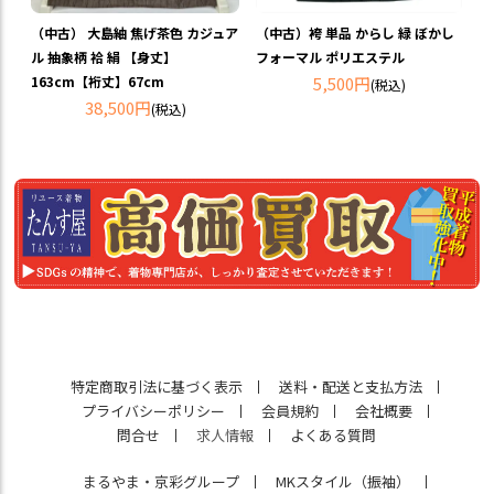
（中古） 大島紬 焦げ茶色 カジュア
（中古）袴 単品 からし 緑 ぼかし
ル 抽象柄 袷 絹 【身丈】
フォーマル ポリエステル
163cm【裄丈】67cm
5,500円
(税込)
38,500円
(税込)
特定商取引法に基づく表示
送料・配送と支払方法
プライバシーポリシー
会員規約
会社概要
問合せ
求人情報
よくある質問
まるやま・京彩グループ
MKスタイル（振袖）