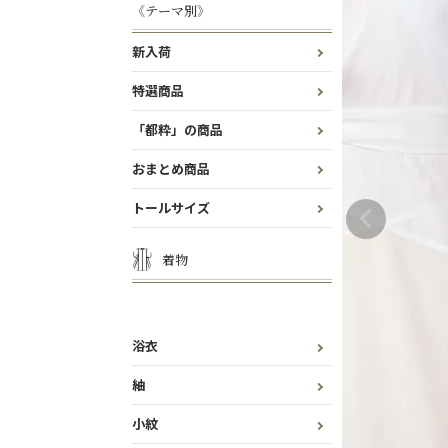
《テーマ別》
新入荷
特選商品
「都粋」の商品
おまとめ商品
トールサイズ
着物
浴衣
紬
小紋