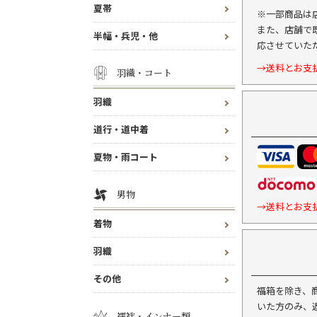
夏帯
※一部商品は
また、店舗で
半幅・兵児・他
応させていた
→送料とお支
羽織・コート
羽織
道行・道中着
夏物・雨コート
男物
→送料とお支
着物
羽織
その他
福箱を除き、
いた方のみ、
襦袢・インナー類