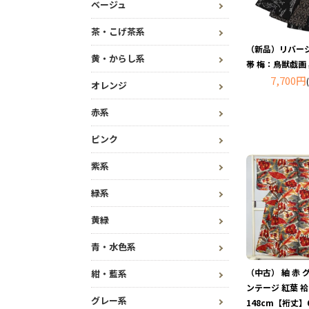
ベージュ
茶・こげ茶系
（新品）リバー
黄・からし系
帯 梅：鳥獣戯画 
7,700円
オレンジ
赤系
ピンク
紫系
緑系
黄緑
青・水色系
（中古） 紬 赤 
紺・藍系
ンテージ 紅葉 
グレー系
148cm【裄丈】