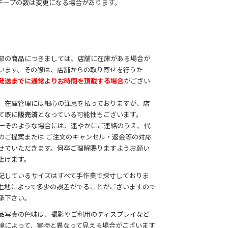
テープの数は変更になる場合があります。
部の商品につきましては、店舗に在庫がある場合が
います。その際は、店舗からの取り寄せを行うた
発送までに通常よりお時間を頂戴する場合
がござい
。
、在庫管理には細心の注意を払っておりますが、店
て既に
販売済
となっている可能性もございます。
一そのような場合には、速やかにご連絡のうえ、代
のご提案または ご注文のキャンセル・返金等の対応
せていただきます。何卒ご理解賜りますようお願い
上げます。
記しているサイズはすべて手作業で採寸しておりま
生地によって多少の誤差がでることがございますので
承下さい。
品写真の色味は、撮影やご利用のディスプレイなど
境によって、実物と異なって見える場合がございます