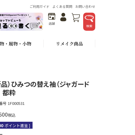
ご利用ガイド
よくある質問
お問い合わせ
店舗
検索
物・履物・小物
リメイク商品
新品）ひみつの替え袖（ジャガード
） 都粋
番号
1F000531
600
税込
00
ポイント進呈 ]
ー