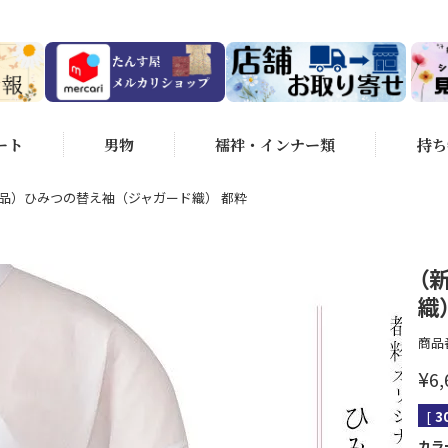
ート
男物
襦袢・インナー類
持ち
品）ひみつの替え袖（ジャガード織） 都粋
（
織
商品
¥
6,
[
3
カラ