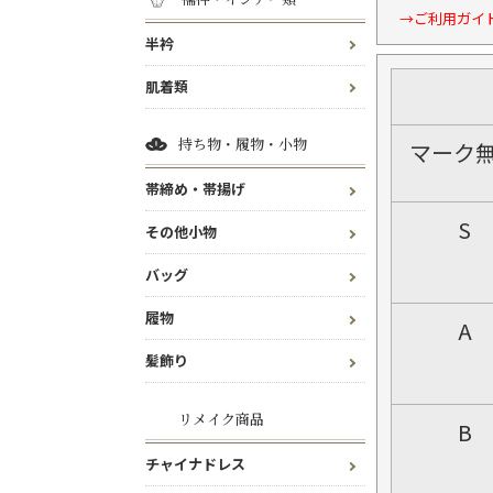
→ご利用ガイ
半衿
肌着類
持ち物・履物・小物
マーク
帯締め・帯揚げ
S
その他小物
バッグ
履物
A
髪飾り
リメイク商品
B
チャイナドレス