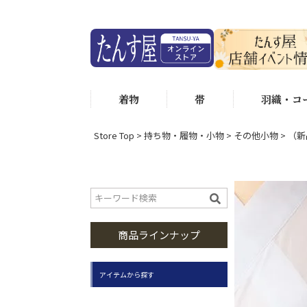
着物
帯
羽織・コ
Store Top
持ち物・履物・小物
その他小物
（新
商品ラインナップ
アイテムから探す