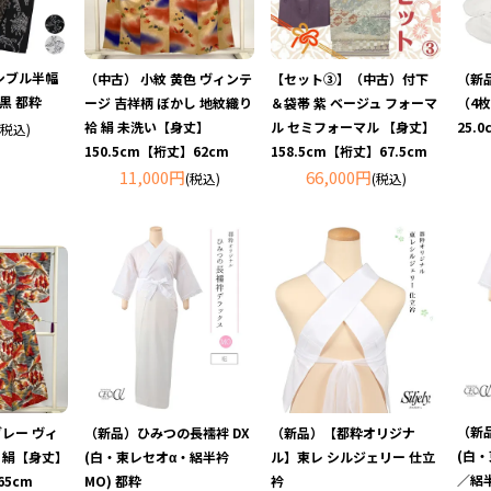
シブル半幅
（新
（中古） 小紋 黄色 ヴィンテ
【セット③】（中古）付下
黒 都粋
（4枚
ージ 吉祥柄 ぼかし 地紋織り
＆袋帯 紫 ベージュ フォーマ
25.
袷 絹 未洗い【身丈】
ル セミフォーマル 【身丈】
(税込)
150.5cm【裄丈】62cm
158.5cm【裄丈】67.5cm
11,000円
66,000円
(税込)
(税込)
（新
グレー ヴィ
（新品）ひみつの長襦袢 DX
（新品）【都粋オリジナ
(白
袷 絹【身丈】
(白・東レセオα・絽半衿
ル】東レ シルジェリー 仕立
／絽半
65cm
MO) 都粋
衿