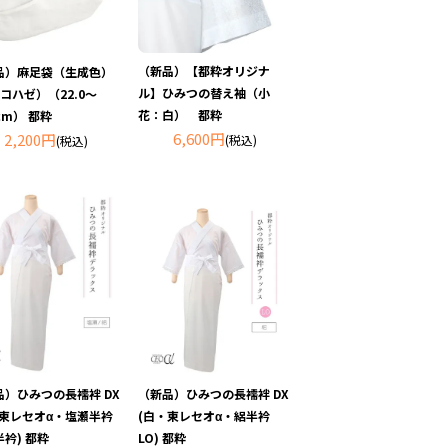
（新品）【都粋オリジナ
品）麻足袋（生成色）
ル】ひみつの替え袖（小
コハゼ）（22.0～
花：白） 都粋
0cm） 都粋
6,600円
2,200円
(税込)
(税込)
品）ひみつの長襦袢 DX
（新品）ひみつの長襦袢 DX
・東レセオα・塩瀬半衿
(白・東レセオα・絽半衿
衿) 都粋
LO) 都粋