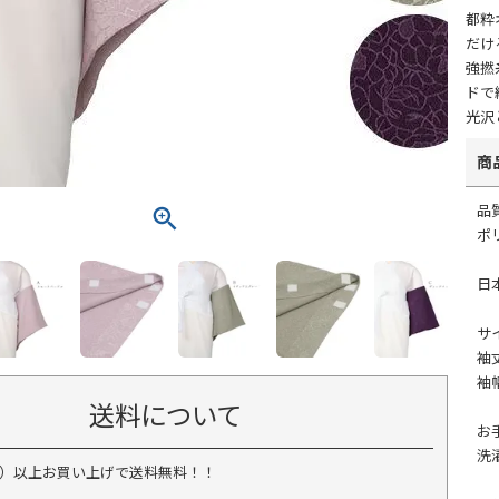
都粋
だけ
強撚
ドで
光沢
商
品
ポ
日
サ
袖
袖
送料について
お
洗
税込）以上お買い上げで送料無料！！