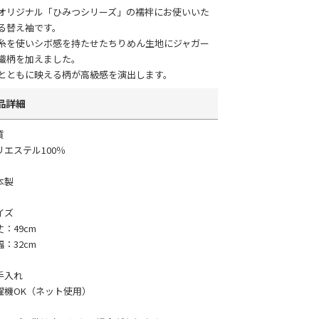
オリジナル「ひみつシリーズ」の襦袢にお使いいた
る替え袖です。
糸を使いシボ感を持たせたちりめん生地にジャガー
織柄を加えました。
とともに映える柄が高級感を演出します。
品詳細
質
リエステル100％
本製
イズ
丈：49cm
幅：32cm
手入れ
濯機OK（ネット使用）