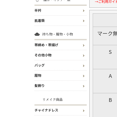
→ご利用ガイ
半衿
肌着類
マーク
持ち物・履物・小物
帯締め・帯揚げ
S
その他小物
バッグ
A
履物
髪飾り
B
リメイク商品
チャイナドレス