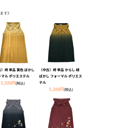
ます》
）袴 単品 黄色 ぼかし
（中古）袴 単品 からし 緑
ーマル ポリエステル
ぼかし フォーマル ポリエス
5,500円
テル
(税込)
5,500円
(税込)