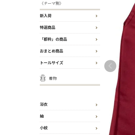
《テーマ別》
新入荷
特選商品
「都粋」の商品
おまとめ商品
トールサイズ
着物
浴衣
紬
小紋