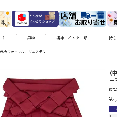
ート
男物
襦袢・インナー類
持ち
 無地 フォーマル ポリエステル
（
ー
商品
¥
3,
[
3