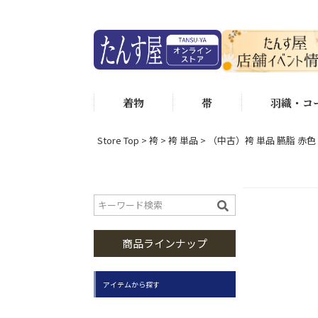
着物
帯
羽織・コ
Store Top
袴
袴 単品
（中古）袴 単品 臙脂 赤色
商品ラインナップ
アイテムから探す