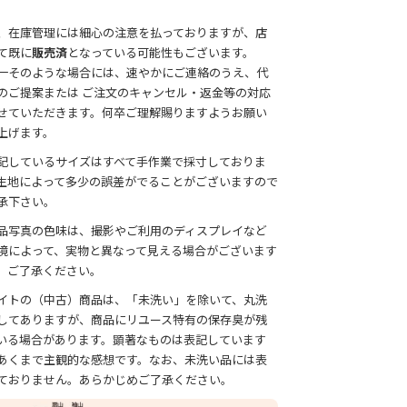
。
、在庫管理には細心の注意を払っておりますが、店
て既に
販売済
となっている可能性もございます。
一そのような場合には、速やかにご連絡のうえ、代
のご提案または ご注文のキャンセル・返金等の対応
せていただきます。何卒ご理解賜りますようお願い
上げます。
記しているサイズはすべて手作業で採寸しておりま
生地によって多少の誤差がでることがございますので
承下さい。
品写真の色味は、撮影やご利用のディスプレイなど
境によって、実物と異なって見える場合がございます
、ご了承ください。
イトの（中古）商品は、「未洗い」を除いて、丸洗
してありますが、商品にリユース特有の保存臭が残
いる場合があります。顕著なものは表記しています
あくまで主観的な感想です。なお、未洗い品には表
ておりません。あらかじめご了承ください。