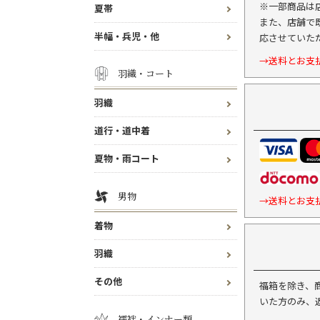
※一部商品は
夏帯
また、店舗で
半幅・兵児・他
応させていた
→送料とお支
羽織・コート
羽織
道行・道中着
夏物・雨コート
男物
→送料とお支
着物
羽織
その他
福箱を除き、
いた方のみ、
襦袢・インナー類