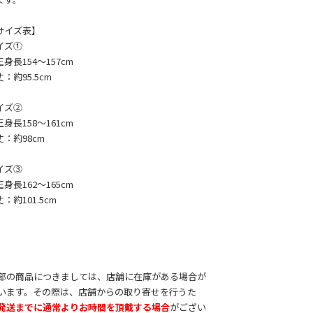
サイズ表】
イズ①
身長154～157cm
：約95.5cm
イズ②
身長158～161cm
丈：約98cm
イズ③
身長162～165cm
：約101.5cm
部の商品につきましては、店舗に在庫がある場合が
います。その際は、店舗からの取り寄せを行うた
発送までに通常よりお時間を頂戴する場合
がござい