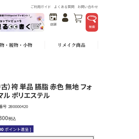
ご利用ガイド
よくある質問
お問い合わせ
店舗
検索
物・履物・小物
リメイク商品
中古）袴 単品 臙脂 赤色 無地 フォ
マル ポリエステル
番号
2B0000420
300
税込
00
ポイント進呈 ]