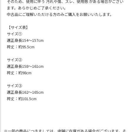
そのため、使用に伴う 汚れや傷、スレ、使用感 がある場合がござい
ます。あらかじめご了承ください。
中古品にご理解いただける方のみご購入をお願いいたします。
【サイズ表】
サイズ①
適正身長154～157cm
袴丈：約95.5cm
サイズ②
適正身長158～161cm
袴丈：約98cm
サイズ③
適正身長162～165cm
袴丈：約101.5cm
※一部の商品につきましては、店舗に在庫がある場合がございます。そ