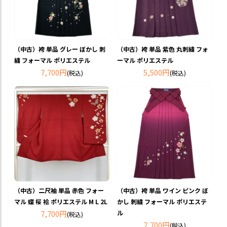
（中古）袴 単品 グレー ぼかし 刺
（中古）袴 単品 紫色 丸刺繍 フォ
繍 フォーマル ポリエステル
ーマル ポリエステル
7,700円
5,500円
(税込)
(税込)
（中古）二尺袖 単品 赤色 フォー
（中古）袴 単品 ワイン ピンク ぼ
マル 蝶 桜 袷 ポリエステル M L 2L
かし 刺繍 フォーマル ポリエステ
7,700円
ル
(税込)
7,700円
(税込)