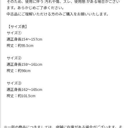
そのため、使用に伴う 汚れや傷、スレ、使用感 がある場合がござい
ます。あらかじめご了承ください。
中古品にご理解いただける方のみご購入をお願いいたします。
【サイズ表】
サイズ①
適正身長154～157cm
袴丈：約95.5cm
サイズ②
適正身長158～161cm
袴丈：約98cm
サイズ③
適正身長162～165cm
袴丈：約101.5cm
※一部の商品につきましては、店舗に在庫がある場合がございます。そ