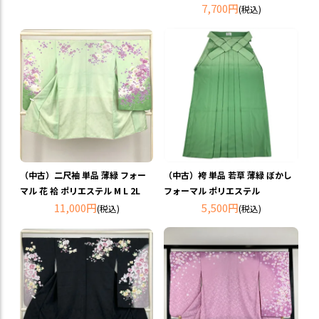
7,700円
(税込)
（中古）二尺袖 単品 薄緑 フォー
（中古）袴 単品 若草 薄緑 ぼかし
マル 花 袷 ポリエステル M L 2L
フォーマル ポリエステル
11,000円
5,500円
(税込)
(税込)