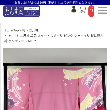
お買い上げ合計3,980円（税込）以上で送料無料となります。
Store Top
袴
二尺袖
（中古）二尺袖 単品 スイートスメール ピンク フォーマル 桜に熨斗
袷 ポリエステル M L 2L