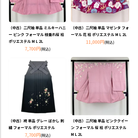
（中古）二尺袖 単品 ミルキーハニ
（中古）二尺袖 単品 マゼンタ フォ
ー ピンク フォーマル 枝垂れ桜 袷
ーマル 花 袷 ポリエステル M L 2L
ポリエステル M L 2L
11,000円
(税込)
7,700円
(税込)
（中古）袴 単品 グレー ぼかし 刺
（中古）二尺袖 単品 ピンククイー
繍 フォーマル ポリエステル
ン フォーマル 桜 袷 ポリエステル
7,700円
M L 2L
(税込)