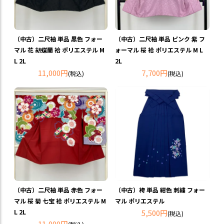
（中古）二尺袖 単品 黒色 フォー
（中古）二尺袖 単品 ピンク 紫 フ
マル 花 胡蝶蘭 袷 ポリエステル M
ォーマル 桜 袷 ポリエステル M L
L 2L
2L
11,000円
7,700円
(税込)
(税込)
（中古）二尺袖 単品 赤色 フォー
（中古）袴 単品 紺色 刺繍 フォー
マル 桜 菊 七宝 袷 ポリエステル M
マル ポリエステル
L 2L
5,500円
(税込)
11,000円