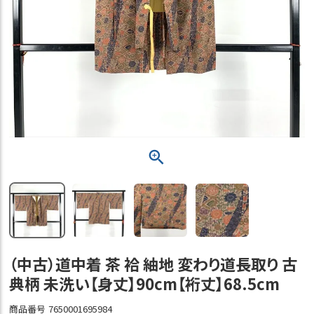
（中古）道中着 茶 袷 紬地 変わり道長取り 古
典柄 未洗い【身丈】90cm【裄丈】68.5cm
商品番号
7650001695984