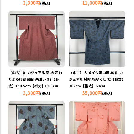
3,300円
11,000円
(税込)
(税込)
（中古）紬 カジュアル 茶 袷 変わ
（中古） リメイク道中着 黒 紺 カ
りよろけ縞 総柄 未洗い SS【身
ジュアル 紬地 梅尽くし 袷【身丈】
丈】154.5cm【裄丈】64.5cm
102cm【裄丈】68cm
3,300円
55,000円
(税込)
(税込)