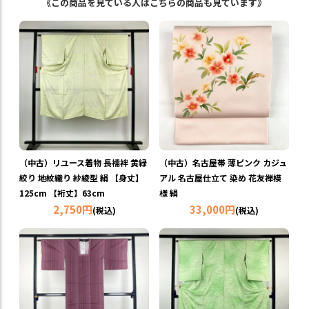
《この商品を見ている人はこちらの商品も見ています》
（中古）リユース着物 長襦袢 黄緑
（中古）名古屋帯 薄ピンク カジュ
絞り 地紋織り 紗綾型 絹 【身丈】
アル 名古屋仕立て 染め 花友禅模
125cm 【裄丈】63cm
様 絹
2,750円
33,000円
(税込)
(税込)