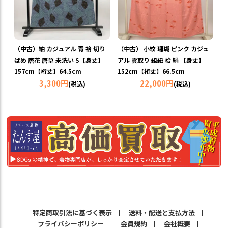
（中古）紬 カジュアル 青 袷 切り
（中古） 小紋 珊瑚 ピンク カジュ
ばめ 唐花 唐草 未洗い S【身丈】
アル 雲取り 組紐 袷 絹 【身丈】
157cm【裄丈】64.5cm
152cm【裄丈】66.5cm
3,300円
22,000円
(税込)
(税込)
特定商取引法に基づく表示
送料・配送と支払方法
プライバシーポリシー
会員規約
会社概要