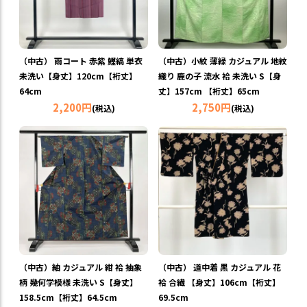
（中古） 雨コート 赤紫 鰹縞 単衣
（中古）小紋 薄緑 カジュアル 地紋
未洗い【身丈】120cm【裄丈】
織り 鹿の子 流水 袷 未洗い S【身
64cm
丈】157cm 【裄丈】65cm
2,200円
2,750円
(税込)
(税込)
（中古）紬 カジュアル 紺 袷 抽象
（中古） 道中着 黒 カジュアル 花
柄 幾何学模様 未洗い S【身丈】
袷 合繊 【身丈】106cm【裄丈】
158.5cm【裄丈】64.5cm
69.5cm