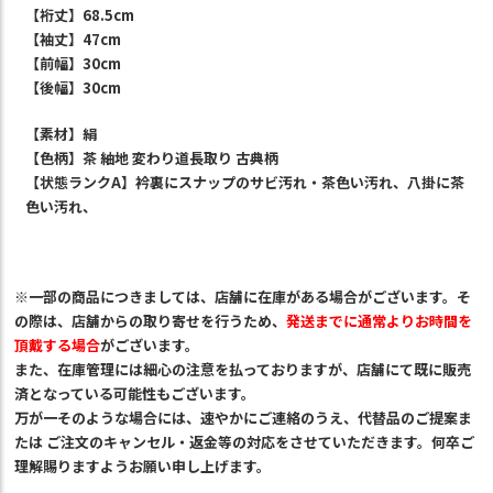
【裄丈】68.5cm
【袖丈】47cm
【前幅】30cm
【後幅】30cm
【素材】絹
【色柄】茶 紬地 変わり道長取り 古典柄
【状態ランクA】衿裏にスナップのサビ汚れ・茶色い汚れ、八掛に茶
色い汚れ、
※一部の商品につきましては、店舗に在庫がある場合がございます。そ
の際は、店舗からの取り寄せを行うため、
発送までに通常よりお時間を
頂戴する場合
がございます。
また、在庫管理には細心の注意を払っておりますが、店舗にて既に
販売
済
となっている可能性もございます。
万が一そのような場合には、速やかにご連絡のうえ、代替品のご提案ま
たは ご注文のキャンセル・返金等の対応をさせていただきます。何卒ご
理解賜りますようお願い申し上げます。