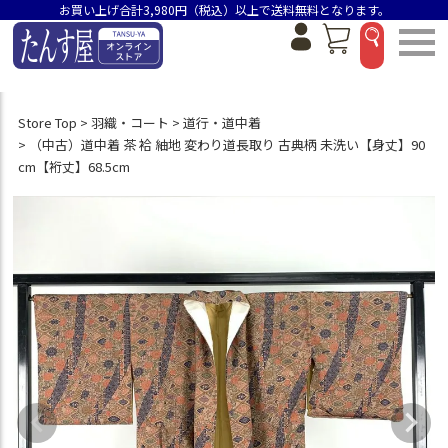
お買い上げ合計3,980円（税込）以上で送料無料となります。
Store Top
羽織・コート
道行・道中着
（中古）道中着 茶 袷 紬地 変わり道長取り 古典柄 未洗い【身丈】90
cm【裄丈】68.5cm