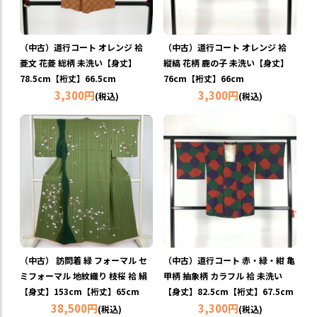
（中古）道行コート オレンジ 袷
（中古）道行コート オレンジ 袷
菱文 花菱 総柄 未洗い【身丈】
縦縞 花柄 鹿の子 未洗い【身丈】
78.5cm【裄丈】66.5cm
76cm【裄丈】66cm
3,300円
3,300円
(税込)
(税込)
（中古） 訪問着 緑 フォーマル セ
（中古）道行コート 赤・緑・紺 亀
ミフォーマル 地紋織り 枝桜 袷 絹
甲柄 抽象柄 カラフル 袷 未洗い
【身丈】153cm【裄丈】65cm
【身丈】82.5cm【裄丈】67.5cm
38,500円
3,300円
(税込)
(税込)