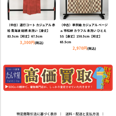
（中古）道行コート カジュアル 赤
（中古）単衣紬 カジュアル ベージ
袷 青海波 総柄 未洗い【身丈】
ュ 市松絣 カラフル 未洗い ひとえ
83.5cm【裄丈】67.5cm
SS【身丈】150.5cm【裄丈】
3,300円
65.5cm
(税込)
2,970円
(税込)
特定商取引法に基づく表示
送料・配送と支払方法