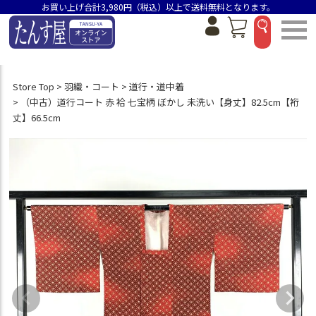
お買い上げ合計3,980円（税込）以上で送料無料となります。
Store Top
羽織・コート
道行・道中着
（中古）道行コート 赤 袷 七宝柄 ぼかし 未洗い【身丈】82.5cm【裄
丈】66.5cm