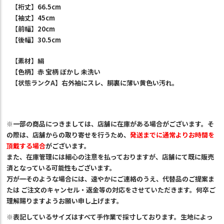
【裄丈】66.5cm
【袖丈】45cm
【前幅】20cm
【後幅】30.5cm
【素材】絹
【色柄】赤 宝柄 ぼかし 未洗い
【状態ランクA】右外袖にスレ、胴裏に薄い黄色い汚れ。
※一部の商品につきましては、店舗に在庫がある場合がございます。そ
の際は、店舗からの取り寄せを行うため、
発送までに通常よりお時間を
頂戴する場合
がございます。
また、在庫管理には細心の注意を払っておりますが、店舗にて既に
販売
済
となっている可能性もございます。
万が一そのような場合には、速やかにご連絡のうえ、代替品のご提案ま
たは ご注文のキャンセル・返金等の対応をさせていただきます。何卒ご
理解賜りますようお願い申し上げます。
※表記しているサイズはすべて手作業で採寸しております。生地によっ