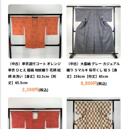
（中古）単衣道行コート オレンジ
（中古）大島紬 グレー カジュアル
単衣 ひとえ 縦縞 地紋織り 花柄 総
織り ５マルキ 桜尽くし 袷 S【身
柄 未洗い【身丈】82.5cm【裄
丈】156cm【裄丈】65cm
丈】65.5cm
8,800円
(税込)
3,300円
(税込)