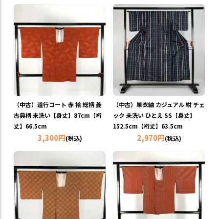
（中古）道行コート 赤 袷 総柄 菱
（中古）単衣紬 カジュアル 紺 チェ
古典柄 未洗い【身丈】87cm【裄
ック 未洗い ひとえ SS【身丈】
丈】66.5cm
152.5cm【裄丈】63.5cm
3,300円
2,970円
(税込)
(税込)