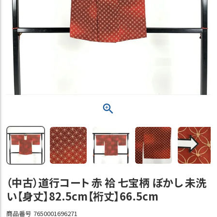
（中古）道行コート 赤 袷 七宝柄 ぼかし 未洗
い【身丈】82.5cm【裄丈】66.5cm
商品番号
7650001696271