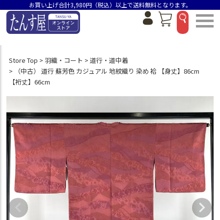
お買い上げ合計3,980円（税込）以上で送料無料となります。
Store Top
羽織・コート
道行・道中着
（中古） 道行 蘇芳色 カジュアル 地紋織り 染め 袷 【身丈】86cm
【裄丈】66cm