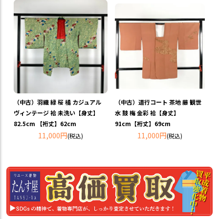
（中古）羽織 緑 桜 橘 カジュアル
（中古）道行コート 茶地 藤 観世
ヴィンテージ 袷 未洗い【身丈】
水 鼓 梅 金彩 袷【身丈】
82.5cm 【裄丈】62cm
91cm【裄丈】69cm
11,000円
11,000円
(税込)
(税込)