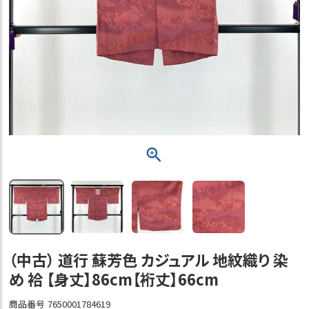
（中古） 道行 蘇芳色 カジュアル 地紋織り 染
め 袷 【身丈】86cm【裄丈】66cm
商品番号
7650001784619