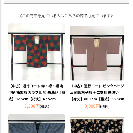
《この商品を見ている人はこちらの商品も見ています》
（中古）道行コート 赤・緑・紺 亀
（中古）道行コート ピンクベージ
甲柄 抽象柄 カラフル 袷 未洗い【身
ュ 斜め格子柄 十二支柄 未洗い
丈】82.5cm【裄丈】67.5cm
【身丈】86.5cm【裄丈】66.5cm
3,300円
3,300円
(税込)
(税込)