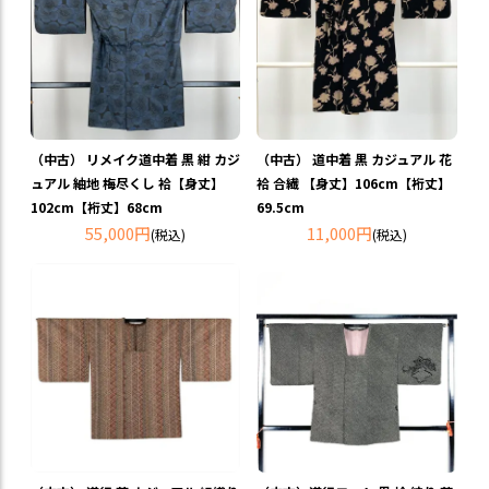
（中古） リメイク道中着 黒 紺 カジ
（中古） 道中着 黒 カジュアル 花
ュアル 紬地 梅尽くし 袷【身丈】
袷 合繊 【身丈】106cm【裄丈】
102cm【裄丈】68cm
69.5cm
55,000円
11,000円
(税込)
(税込)