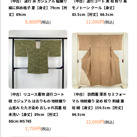
（中古） 道行 茶 カジュアル 組織り
（中古）道行コート 黒 袷 絞り 蔦
縞に斜め格子 夏【身丈】79cm【裄
モノトーン クール【身丈】
丈】69cm
83.5cm【裄丈】66.5cm
8,800円
11,000円
(税込)
(税込)
（中古）リユース着物 道行コート
（中古） 訪問着 薄茶 セミフォー
緑 カジュアル はおりもの 地紋織り
マル 地紋織り 染め 絞り 刺繍 棗
山並み たたき染め おしゃれ羽裏 袷
袷 絹【身丈】150.5cm【裄丈】
未洗い【身丈】89cm 【裄丈】
66.5cm
68cm MS765
22,000円
(税込)
2,750円
(税込)