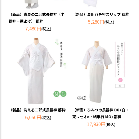
（新品）真夏の二部式長襦袢（半
（新品）夏用バチ衿スリップ 都粋
襦袢＋裾よけ） 都粋
5,280円
(税込)
7,480円
(税込)
（新品）洗える二部式長襦袢 都粋
（新品）ひみつの長襦袢 DX (白・
6,050円
東レセオα・絽半衿 MO) 都粋
(税込)
17,930円
(税込)