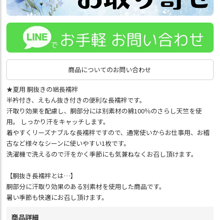
商品についてのお問い合わせ
★夏用 胴抜きの絽長襦袢
半衿付き、えもん抜き付きの便利な長襦袢です。
汗取り効果を配慮し、胴部分には別素材の綿100％のさらし天竺を使
用。 しっかり汗をキャッチします。
着やすくリーズナブルな長襦袢ですので、通常使いからお仕事用、お稽
古など様々なシーンに使いやすい1枚です。
洗濯機で洗えるので汗をかく季節にも気兼ねなくお召し頂けます。
【胴抜き長襦袢とは…】
胴部分に汗取り効果のある別素材を使用した商品です。
暑い季節も快適にお召し頂けます。
商品詳細