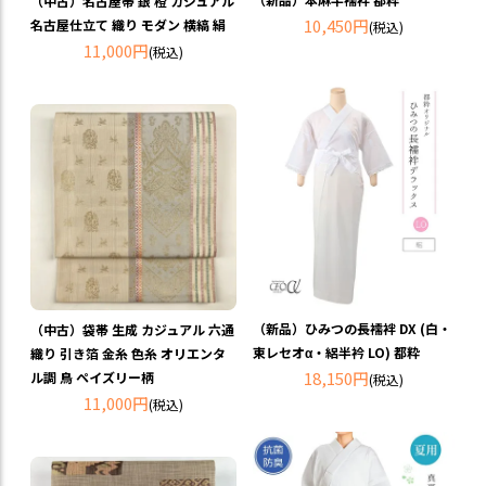
（中古）名古屋帯 銀 橙 カジュアル
10,450円
名古屋仕立て 織り モダン 横縞 絹
(税込)
11,000円
(税込)
（新品）ひみつの長襦袢 DX (白・
（中古）袋帯 生成 カジュアル 六通
東レセオα・絽半衿 LO) 都粋
織り 引き箔 金糸 色糸 オリエンタ
18,150円
ル調 鳥 ペイズリー柄
(税込)
11,000円
(税込)