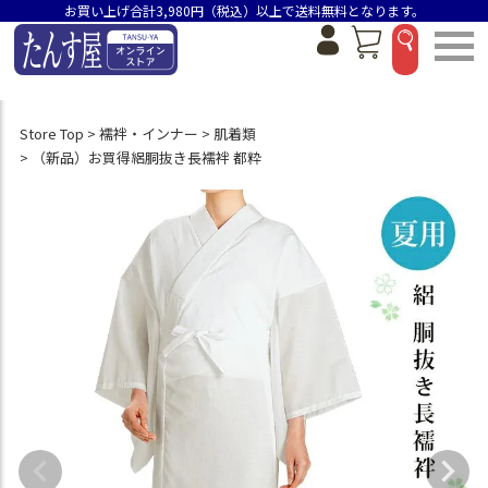
お買い上げ合計3,980円（税込）以上で送料無料となります。
Store Top
襦袢・インナー
肌着類
（新品）お買得絽胴抜き長襦袢 都粋