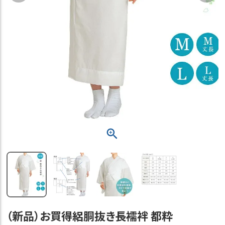
（新品）お買得絽胴抜き長襦袢 都粋