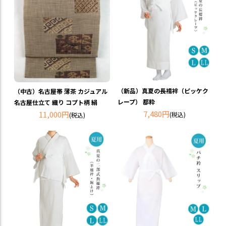
（新品）真夏の長襦袢（ピッケク
（中古）名古屋帯 薄茶 カジュアル
レープ） 都粋
名古屋仕立て 織り コプト柄 絹
7,480円
11,000円
(税込)
(税込)