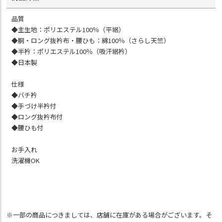
品質
◆主生地：ポリエステル100％（平絽）
◆胴・ロング抜衿布・腰ひも：綿100％（さらし天竺）
◆半衿：ポリエステル100％（吸汗絽衿）
◆日本製
仕様
◆バチ衿
◆手づけ半衿付
◆ロング抜衿布付
◆腰ひも付
お手入れ
洗濯機OK
※一部の商品につきましては、店舗に在庫がある場合がございます。そ