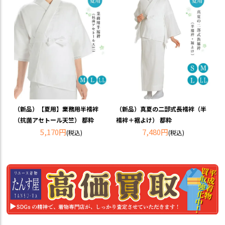
（新品）【夏用】業務用半襦袢
（新品）真夏の二部式長襦袢（半
（抗菌アセトール天竺） 都粋
襦袢＋裾よけ） 都粋
5,170円
7,480円
(税込)
(税込)