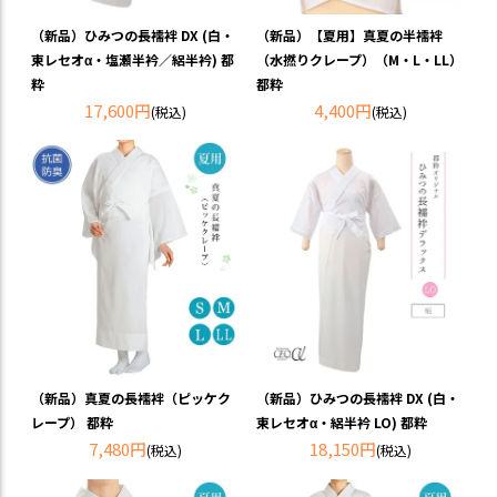
（新品）ひみつの長襦袢 DX (白・
（新品）【夏用】真夏の半襦袢
東レセオα・塩瀬半衿／絽半衿) 都
（水撚りクレープ）（M・L・LL）
粋
都粋
17,600円
4,400円
(税込)
(税込)
（新品）真夏の長襦袢（ピッケク
（新品）ひみつの長襦袢 DX (白・
レープ） 都粋
東レセオα・絽半衿 LO) 都粋
7,480円
18,150円
(税込)
(税込)