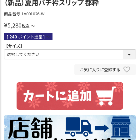
（新品）夏用バチ衿スリップ 都粋
商品番号
1A001026-W
¥
5,280
税込
〜
[
240
ポイント進呈 ]
〜
【サイズ】
お気に入りに登録する