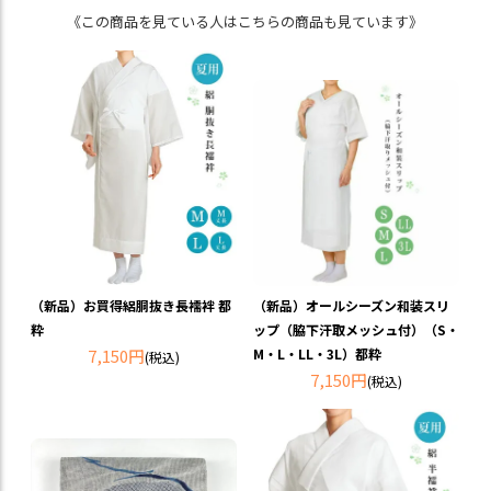
《この商品を見ている人はこちらの商品も見ています》
（新品）お買得絽胴抜き長襦袢 都
（新品）オールシーズン和装スリ
粋
ップ（脇下汗取メッシュ付）（S・
7,150円
M・L・LL・3L）都粋
(税込)
7,150円
(税込)