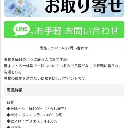
商品についてのお問い合わせ
着物を毎日のように着る人におすすめ。
裾よけとの一体型で半衿もついているので長襦袢なしで気軽に着られ、
洗濯もOK。
着物の袖丈を選ばない筒袖も嬉しいポイントです。
商品詳細
品質
◆身頃・袖：綿100％（さらし天竺）
◆半衿：ポリエステル100％（絽）
◆裾よけ：ポリエステル100％
◆日本製