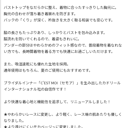
バストトップをなだらかに整え、着物に合ったすっきりした胸元に。
胸元の合わせが落ち着き着崩れを防ぎます。
バックの「くり」が深く、衿抜きを大きく取る和装でも安心です。
脇の長さもたっぷりあり、しっかりとバストを包み込みます。
脇流れを防いでくれるので、着姿もきれいに。
アンダーの部分はやわらかめのフィット感なので、普段着物を着なれな
い方でも、長時間着物を着る方でも快適にお過ごしいただけます。
また、吸湿速乾にも優れた生地を採用。
通年使用はもちろん、夏のご使用にもおすすめです。
ブライダルインナー「C'EST MOI（セモア）」を生み出したカドリール
インターナショナル社の自信作です！
より快適な着心地と機能性を追求して、リニューアルしました！
★やわらかいレースに変更し、より軽く、レース端の肌あたりも優しく
なりました。
★より透けにくいモカベージュに変更しました。