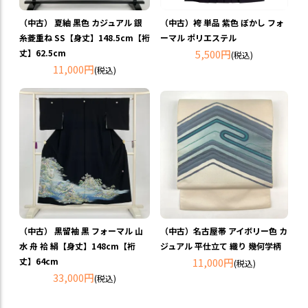
（中古） 夏紬 黒色 カジュアル 銀
（中古）袴 単品 紫色 ぼかし フォ
糸菱重ね SS【身丈】148.5cm【裄
ーマル ポリエステル
丈】62.5cm
5,500円
(税込)
11,000円
(税込)
（中古） 黒留袖 黒 フォーマル 山
（中古）名古屋帯 アイボリー色 カ
水 舟 袷 絹【身丈】148cm【裄
ジュアル 平仕立て 織り 幾何学柄
丈】64cm
11,000円
(税込)
33,000円
(税込)