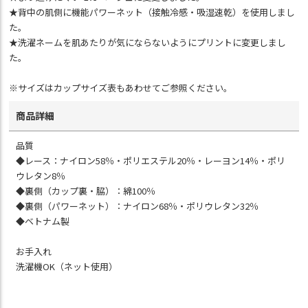
★背中の肌側に機能パワーネット（接触冷感・吸湿速乾）を使用しまし
た。
★洗濯ネームを肌あたりが気にならないようにプリントに変更しまし
た。
※サイズはカップサイズ表もあわせてご参照ください。
商品詳細
品質
◆レース：ナイロン58％・ポリエステル20％・レーヨン14％・ポリ
ウレタン8％
◆裏側（カップ裏・脇）：綿100％
◆裏側（パワーネット）：ナイロン68％・ポリウレタン32％
◆ベトナム製
お手入れ
洗濯機OK（ネット使用）