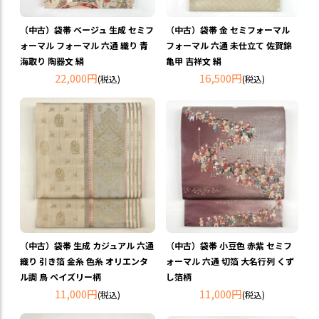
（中古）袋帯 ベージュ 生成 セミフ
（中古）袋帯 金 セミフォーマル
ォーマル フォーマル 六通 織り 青
フォーマル 六通 未仕立て 佐賀錦
海取り 陶器文 絹
亀甲 吉祥文 絹
22,000円
16,500円
(税込)
(税込)
（中古）袋帯 生成 カジュアル 六通
（中古）袋帯 小豆色 赤紫 セミフ
織り 引き箔 金糸 色糸 オリエンタ
ォーマル 六通 切箔 大名行列 くず
ル調 鳥 ペイズリー柄
し箔柄
11,000円
11,000円
(税込)
(税込)