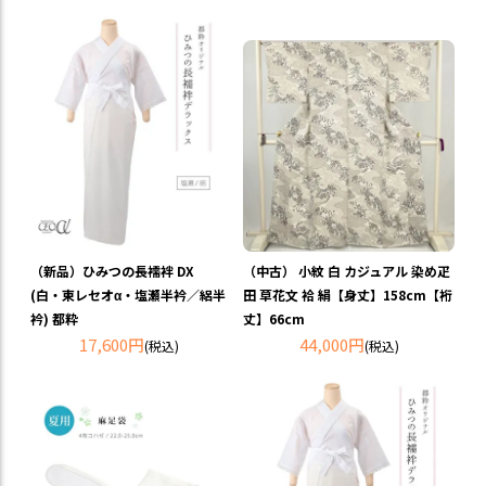
（新品）ひみつの長襦袢 DX
（中古） 小紋 白 カジュアル 染め疋
(白・東レセオα・塩瀬半衿／絽半
田 草花文 袷 絹【身丈】158cm【裄
衿) 都粋
丈】66cm
17,600円
44,000円
(税込)
(税込)