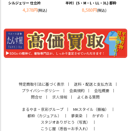
シルジェリー 仕立衿
半衿）(S・M・L・LL・3L) 都粋
4,378円
8,580円
(税込)
(税込)
特定商取引法に基づく表示
送料・配送と支払方法
プライバシーポリシー
会員規約
会社概要
問合せ
求人情報
よくある質問
まるやま・京彩グループ
MKスタイル（振袖）
都粋（カジュアル）
夢楽染
かずの
スタジオありがとう（写真）
こうじ屋（悉皆＝お手入れ）