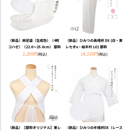
（新品）麻足袋（生成色）（4枚
（新品）ひみつの長襦袢 DX (白・東
コハゼ）（22.0～25.0cm） 都粋
レセオα・絽半衿 LO) 都粋
2,200円
18,150円
(税込)
(税込)
（新品）【都粋オリジナル】東レ
（新品）ひみつの半襦袢DX（レース