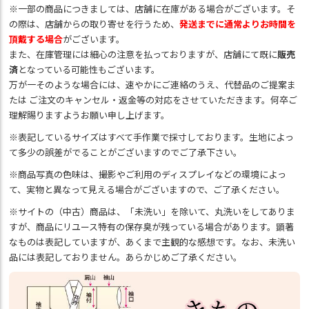
※一部の商品につきましては、店舗に在庫がある場合がございます。そ
の際は、店舗からの取り寄せを行うため、
発送までに通常よりお時間を
頂戴する場合
がございます。
また、在庫管理には細心の注意を払っておりますが、店舗にて既に
販売
済
となっている可能性もございます。
万が一そのような場合には、速やかにご連絡のうえ、代替品のご提案ま
たは ご注文のキャンセル・返金等の対応をさせていただきます。何卒ご
理解賜りますようお願い申し上げます。
※表記しているサイズはすべて手作業で採寸しております。生地によっ
て多少の誤差がでることがございますのでご了承下さい。
※商品写真の色味は、撮影やご利用のディスプレイなどの環境によっ
て、実物と異なって見える場合がございますので、ご了承ください。
※サイトの（中古）商品は、「未洗い」を除いて、丸洗いをしてありま
すが、商品にリユース特有の保存臭が残っている場合があります。顕著
なものは表記していますが、あくまで主観的な感想です。なお、未洗い
品には表記しておりません。あらかじめご了承ください。