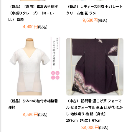
（新品）【夏用】真夏の半襦袢
（新品）レディース浴衣 セパレート
（水撚りクレープ）（M・L・
クリーム色 花 ラメ
LL） 都粋
9,680円
(税込)
4,400円
(税込)
（新品）ひみつの袖付き補整着
（中古） 訪問着 濃こげ茶 フォーマ
都粋
ル セミフォーマル 翠山 辻が花 ぼか
8,580円
し 地紋織り 袷 絹【身丈】
(税込)
157cm【裄丈】67cm
88,000円
(税込)