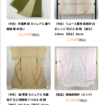
（中古）半幅帯 緑 カジュアル 織り
（中古）リユース着物 長襦袢 白
縦線 絹 未洗い
オレンジ 花びら 桜 絹 【身丈】
10,000円
124cm 【裄丈】63cm
(税込)
2,750円
(税込)
（中古） 紬 薄黄 カジュアル 花織
【新品】振袖用襦袢（ピンク）
格子 五と四模様 いつのよ 袷 絹
15,400円
(税込)
【身丈】163.5cm【裄丈】67cm