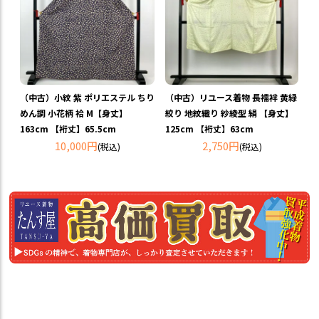
（中古）小紋 紫 ポリエステル ちり
（中古）リユース着物 長襦袢 黄緑
めん調 小花柄 袷 M【身丈】
絞り 地紋織り 紗綾型 絹 【身丈】
163cm 【裄丈】65.5cm
125cm 【裄丈】63cm
10,000円
2,750円
(税込)
(税込)