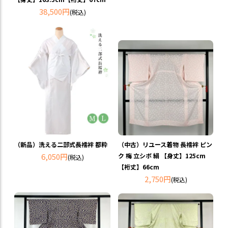
38,500円
(税込)
（新品）洗える二部式長襦袢 都粋
（中古）リユース着物 長襦袢 ピン
6,050円
ク 梅 立シボ 絹 【身丈】125cm
(税込)
【裄丈】66cm
2,750円
(税込)