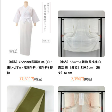
（新品）ひみつの長襦袢 DX (白・
（中古）リユース着物 長襦袢 白
東レセオα・塩瀬半衿／絽半衿) 都
露芝 絹 【身丈】116.5cm 【裄
粋
丈】61cm
17,600円
2,750円
(税込)
(税込)