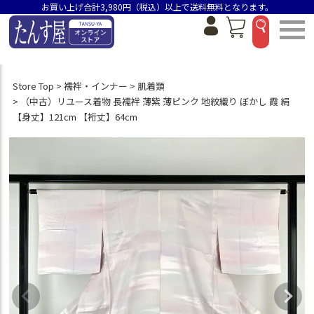
お買い上げ合計3,980円（税込）以上で送料無料となります。
Store Top
襦袢・インナー
肌着類
（中古）リユース着物 長襦袢 薄紫 薄ピンク 地紋織り ぼかし 霞 絹
【身丈】121cm 【裄丈】64cm