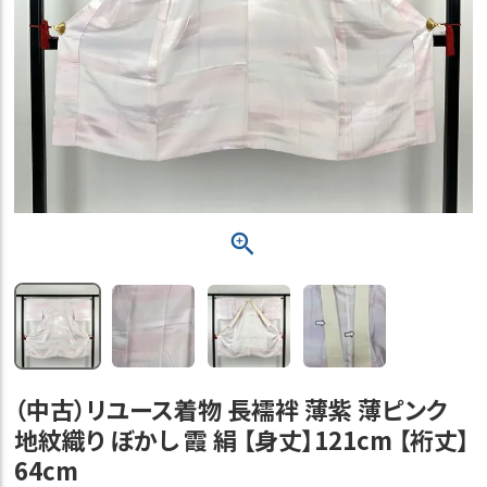
（中古）リユース着物 長襦袢 薄紫 薄ピンク
地紋織り ぼかし 霞 絹 【身丈】121cm 【裄丈】
64cm