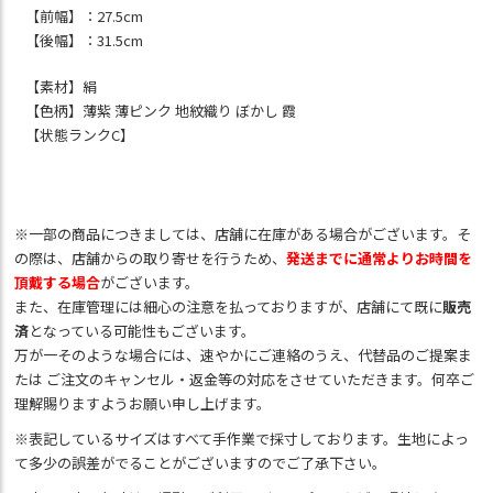
【前幅】：27.5cm
【後幅】：31.5cm
【素材】絹
【色柄】薄紫 薄ピンク 地紋織り ぼかし 霞
【状態ランクC】
※一部の商品につきましては、店舗に在庫がある場合がございます。そ
の際は、店舗からの取り寄せを行うため、
発送までに通常よりお時間を
頂戴する場合
がございます。
また、在庫管理には細心の注意を払っておりますが、店舗にて既に
販売
済
となっている可能性もございます。
万が一そのような場合には、速やかにご連絡のうえ、代替品のご提案ま
たは ご注文のキャンセル・返金等の対応をさせていただきます。何卒ご
理解賜りますようお願い申し上げます。
※表記しているサイズはすべて手作業で採寸しております。生地によっ
て多少の誤差がでることがございますのでご了承下さい。