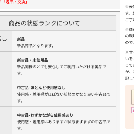
ド「返品・交換」
※表
す。
ご了
商品の状態ランクについて
※商
の環
無し
新品
ので
新品商品となります。
※サ
いを
新古品・未使用品
って
新品同様のとても安心してご利用いただける美品で
が、
す。
記し
中古品-ほとんど使用感なし
使用感・着用感がほぼない状態のかなり良い中古品で
す。
中古品-わずかながら使用感あり
使用感・着用感はありますが状態まずまずの中古品で
す。