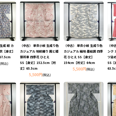
生成 紺 カ
（中古） 単衣小紋 生成り色
（中古） 単衣小紋 生成り色
（中古
単衣【身丈】
カジュアル 地紋織り 殿と姫
カジュアル 紬地 墨絵調 四季
ンク 
7.5cm
御所車 四季花 ひとえ
花 ひとえ SS【身丈】
ツ染め
SS【身丈】152.5cm【裄
154cm【裄丈】64cm
SS【
(税込)
丈】65.5cm
5,500円
63.5
(税込)
5,500円
(税込)