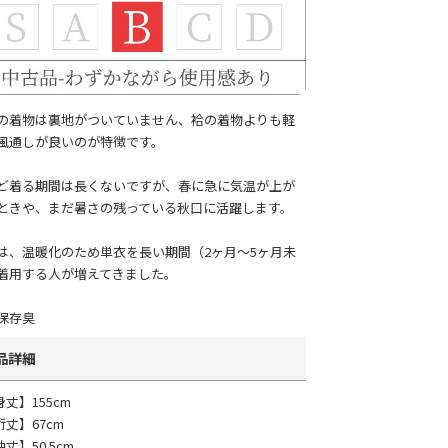
の着物は裏地がついていません、袷の着物よりも軽
風通しが良いのが特徴です。
ど着る期間は長くないですが、春に急に気温が上が
ときや、まだ暑さの残っている秋口に活躍します。
は、温暖化のため単衣を長い期間（2ヶ月～5ヶ月未
着用する人が増えてきました。
保存臭
品詳細
身丈】155cm
裄丈】67cm
丈】50.5cm