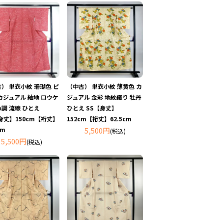
） 単衣小紋 珊瑚色 ピ
（中古） 単衣小紋 薄黄色 カ
カジュアル 紬地 ロウケ
ジュアル 金彩 地紋織り 牡丹
調 流線 ひとえ
ひとえ SS【身丈】
身丈】150cm【裄丈】
152cm【裄丈】62.5cm
cm
5,500円
(税込)
5,500円
(税込)