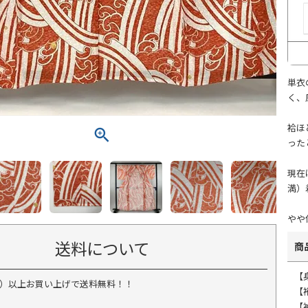
単衣
く、
袷ほ
った
現在
満）
やや
送料について
商
【
税込）以上お買い上げで送料無料！！
【
【袖