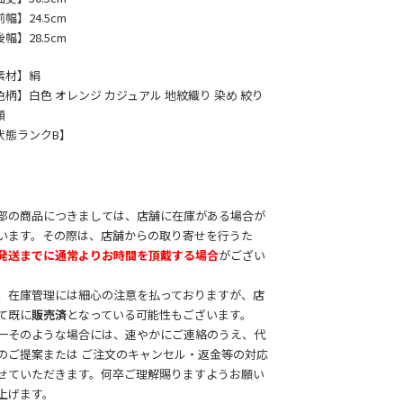
幅】24.5cm
幅】28.5cm
素材】絹
色柄】白色 オレンジ カジュアル 地紋織り 染め 絞り
頭
状態ランクB】
部の商品につきましては、店舗に在庫がある場合が
います。その際は、店舗からの取り寄せを行うた
発送までに通常よりお時間を頂戴する場合
がござい
。
、在庫管理には細心の注意を払っておりますが、店
て既に
販売済
となっている可能性もございます。
一そのような場合には、速やかにご連絡のうえ、代
のご提案または ご注文のキャンセル・返金等の対応
せていただきます。何卒ご理解賜りますようお願い
上げます。