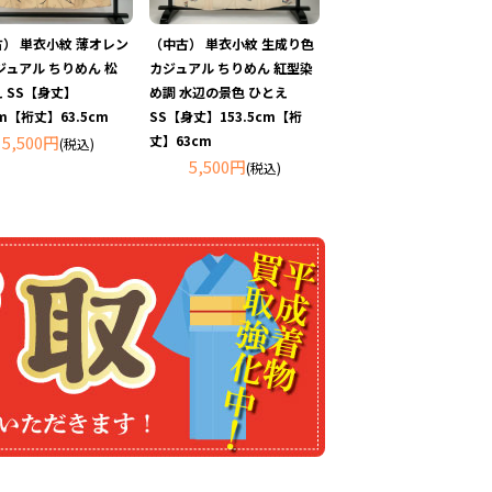
） 単衣小紋 薄オレン
（中古） 単衣小紋 生成り色
ジュアル ちりめん 松
カジュアル ちりめん 紅型染
 SS【身丈】
め調 水辺の景色 ひとえ
cm【裄丈】63.5cm
SS【身丈】153.5cm【裄
5,500円
丈】63cm
(税込)
5,500円
(税込)