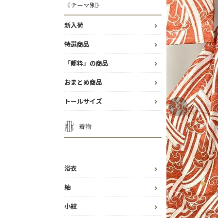
《テーマ別》
新入荷
特選商品
「都粋」の商品
おまとめ商品
トールサイズ
着物
浴衣
紬
小紋