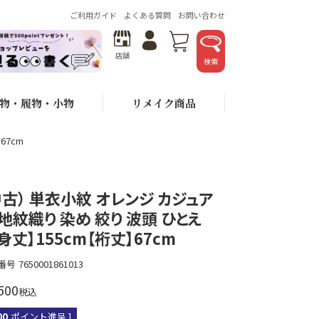
ご利用ガイド
よくある質問
お問い合わせ
店舗
検索
物・履物・小物
リメイク商品
67cm
中古） 単衣小紋 オレンジ カジュア
 地紋織り 染め 絞り 波頭 ひとえ
【身丈】155cm【裄丈】67cm
番号
7650001861013
500
税込
00
ポイント進呈 ]