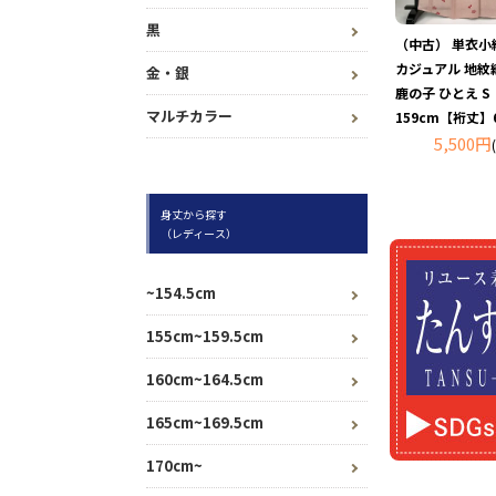
黒
（中古） 単衣小
カジュアル 地紋織
金・銀
鹿の子 ひとえ 
マルチカラー
159cm【裄丈】
5,500円
身丈から探す
（レディース）
~154.5cm
155cm~159.5cm
160cm~164.5cm
165cm~169.5cm
170cm~