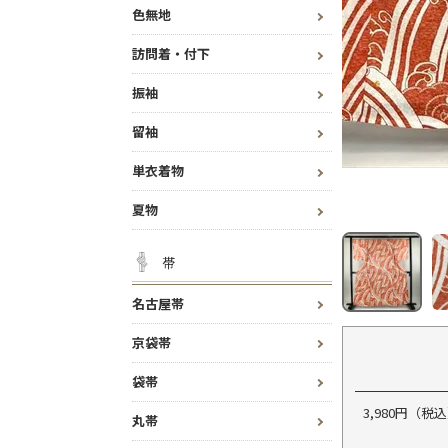
色無地
訪問着・付下
振袖
留袖
単衣着物
夏物
帯
名古屋帯
京袋帯
袋帯
3,980円（
丸帯