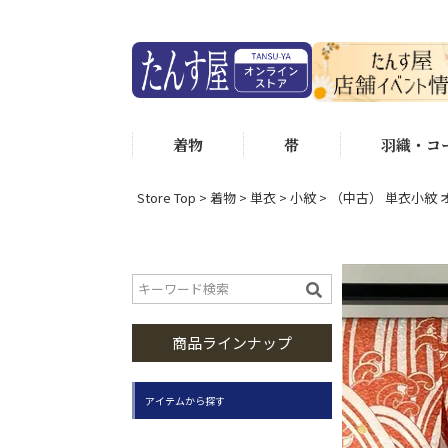
着物
帯
羽織・コ
Store Top
着物
単衣
小紋
（中古） 単衣小紋 オ
商品ラインナップ
アイテムから探す