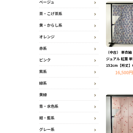
ベージュ
茶・こげ茶系
黄・からし系
オレンジ
赤系
（中古） 単衣紬 
ジュアル 紅葉 
ピンク
152cm【裄丈】6
紫系
16,500円
緑系
黄緑
青・水色系
紺・藍系
グレー系