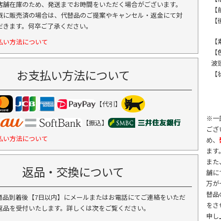
店舗在庫のため、発送までお時間をいただく場合がございます。
【前
既に販売済の場合は、代替品のご提案やキャンセル・返金にて対
【後
だきます。何卒ご了承ください。
【
払い方法について
【
波
お支払い方法について
【
【代引】
※一
【振込】
ござ
払い方法について
め、
ます
また
返品・交換について
舗に
万が
替品
商品到着後【7日以内】にメールまたはお電話にてご連絡をいただ
をさ
返品を受付いたします。詳しくは次をご覧ください。
申し