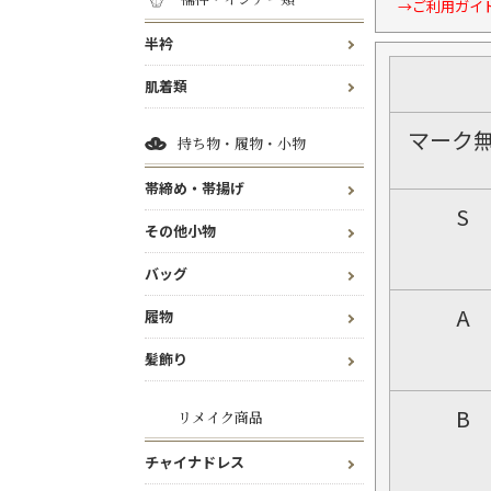
→ご利用ガイ
半衿
肌着類
マーク
持ち物・履物・小物
帯締め・帯揚げ
S
その他小物
バッグ
A
履物
髪飾り
B
リメイク商品
チャイナドレス