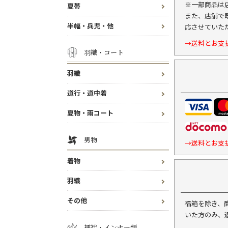
※一部商品は
夏帯
また、店舗で
半幅・兵児・他
応させていた
→送料とお支
羽織・コート
羽織
道行・道中着
夏物・雨コート
男物
→送料とお支
着物
羽織
その他
福箱を除き、
いた方のみ、
襦袢・インナー類