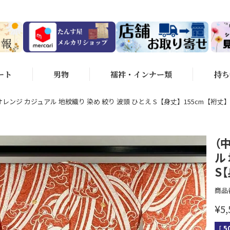
ート
男物
襦袢・インナー類
持ち
レンジ カジュアル 地紋織り 染め 絞り 波頭 ひとえ S【身丈】155cm【裄丈】
（
ル
S
商品
¥
5,
[
5