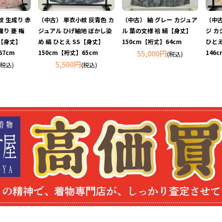
紋 生成り 赤
（中古） 単衣小紋 灰青色 カ
（中古） 紬 グレー カジュア
（中古
り 菱 梅
ジュアル ひげ紬地 ぼかし染
ル 葉の文様 袷 絹【身丈】
ジ カ
S【身丈】
め 縞 ひとえ SS【身丈】
150cm【裄丈】64cm
ひとえ
67cm
150cm【裄丈】65cm
55,000円
146
(税込)
5,500円
(税込)
(税込)