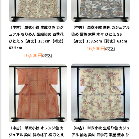
（中古） 単衣小紋 生成り色 カジ
（中古） 単衣小紋 白色 カジュアル
ュアル ちりめん 型絵染め 四季花
染め 景色 家屋 木々 ひとえ SS
ひとえ S【身丈】155cm【裄丈】
【身丈】153.5cm【裄丈】63cm
62.5cm
16,500円
(税込)
16,500円
(税込)
（中古） 単衣小紋 オレンジ色 カ
（中古） 単衣小紋 生成り色 カジュ
ジュアル 染め 斜め格子 松 ひとえ
アル 紬地 染め 四季花 家屋 流水 ひ