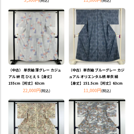
(税込)
(税込)
（中古） 単衣紬 薄グレー カジュ
（中古）単衣紬 ブルーグレー カジ
アル 絣 花 ひとえ S【身丈】
ュアル オリエンタル柄 単衣 絹
155cm【裄丈】63cm
【身丈】151.5cm【裄丈】63cm
22,000円
11,000円
(税込)
(税込)