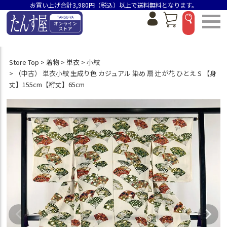
お買い上げ合計3,980円（税込）以上で送料無料となります。
Store Top
着物
単衣
小紋
（中古） 単衣小紋 生成り色 カジュアル 染め 扇 辻が花 ひとえ S 【身
丈】155cm【裄丈】65cm