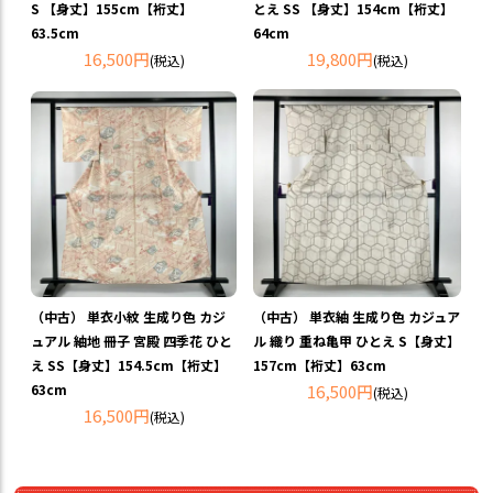
S 【身丈】155cm【裄丈】
とえ SS 【身丈】154cm【裄丈】
63.5cm
64cm
16,500円
19,800円
(税込)
(税込)
（中古） 単衣小紋 生成り色 カジ
（中古） 単衣紬 生成り色 カジュア
ュアル 紬地 冊子 宮殿 四季花 ひと
ル 織り 重ね亀甲 ひとえ S【身丈】
え SS【身丈】154.5cm【裄丈】
157cm【裄丈】63cm
63cm
16,500円
(税込)
16,500円
(税込)