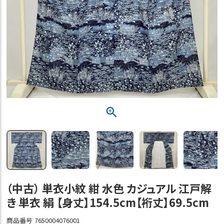
（中古） 単衣小紋 紺 水色 カジュアル 江戸解
き 単衣 絹 【身丈】154.5cm【裄丈】69.5cm
商品番号
7650004076001