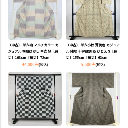
（中古） 単衣紬 マルチカラー カ
（中古） 単衣小紋 薄黄色 カジュア
ジュアル 横段ぼかし 単衣 絹【身
ル 紬地 十字絣調 菱 ひとえ S【身
丈】163cm【裄丈】72cm
丈】155cm【裄丈】63cm
44,000円
5,500円
(税込)
(税込)