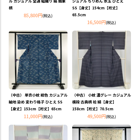
ル カジュアル 全通 組織り 縞 抽象
ジュアル ちりめん 水玉 ひとえ
柄
SS【身丈】154cm【裄丈】
85,800円
65.5cm
(税込)
16,500円
(税込)
（中古） 単衣小紋 紺色 カジュアル
（中古） 小紋 濃グレー カジュアル
紬地 染め 変わり格子 ひとえ SS
横段 古典柄 袷 絹【身丈】
【身丈】153cm【裄丈】65cm
158cm【裄丈】70.5cm
11,000円
49,500円
(税込)
(税込)