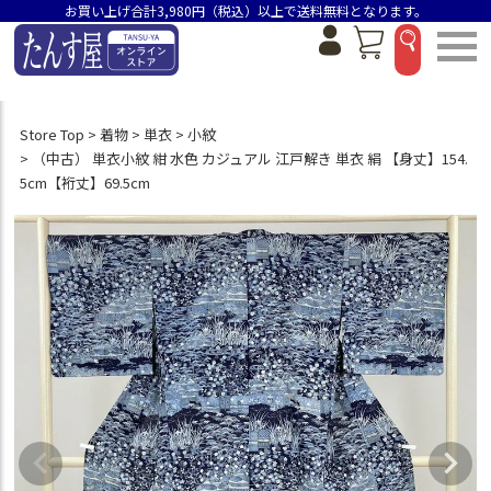
お買い上げ合計3,980円（税込）以上で送料無料となります。
Store Top
着物
単衣
小紋
（中古） 単衣小紋 紺 水色 カジュアル 江戸解き 単衣 絹 【身丈】154.
5cm【裄丈】69.5cm