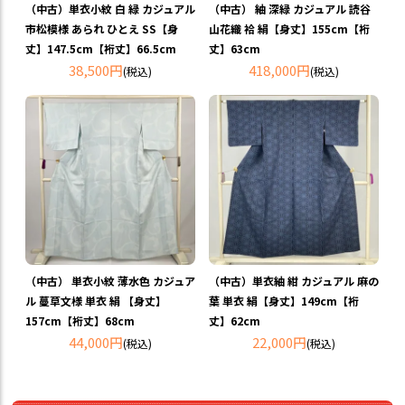
（中古）単衣小紋 白 緑 カジュアル
（中古） 紬 深緑 カジュアル 読谷
市松模様 あられ ひとえ SS【身
山花織 袷 絹【身丈】155cm【裄
丈】147.5cm【裄丈】66.5cm
丈】63cm
38,500円
418,000円
(税込)
(税込)
（中古） 単衣小紋 薄水色 カジュア
（中古）単衣紬 紺 カジュアル 麻の
ル 蔓草文様 単衣 絹 【身丈】
葉 単衣 絹【身丈】149cm【裄
157cm【裄丈】68cm
丈】62cm
44,000円
22,000円
(税込)
(税込)