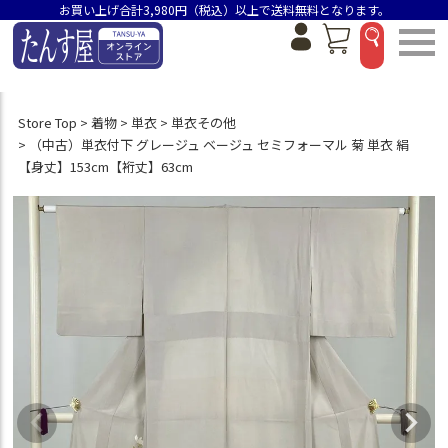
お買い上げ合計3,980円（税込）以上で送料無料となります。
Store Top
着物
単衣
単衣その他
（中古）単衣付下 グレージュ ベージュ セミフォーマル 菊 単衣 絹
【身丈】153cm【裄丈】63cm