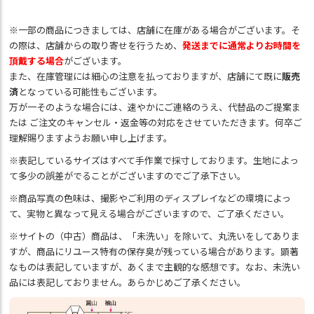
※一部の商品につきましては、店舗に在庫がある場合がございます。そ
の際は、店舗からの取り寄せを行うため、
発送までに通常よりお時間を
頂戴する場合
がございます。
また、在庫管理には細心の注意を払っておりますが、店舗にて既に
販売
済
となっている可能性もございます。
万が一そのような場合には、速やかにご連絡のうえ、代替品のご提案ま
たは ご注文のキャンセル・返金等の対応をさせていただきます。何卒ご
理解賜りますようお願い申し上げます。
※表記しているサイズはすべて手作業で採寸しております。生地によっ
て多少の誤差がでることがございますのでご了承下さい。
※商品写真の色味は、撮影やご利用のディスプレイなどの環境によっ
て、実物と異なって見える場合がございますので、ご了承ください。
※サイトの（中古）商品は、「未洗い」を除いて、丸洗いをしてありま
すが、商品にリユース特有の保存臭が残っている場合があります。顕著
なものは表記していますが、あくまで主観的な感想です。なお、未洗い
品には表記しておりません。あらかじめご了承ください。