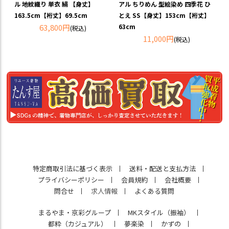
ル 地紋織り 単衣 絹 【身丈】
アル ちりめん 型絵染め 四季花 ひ
163.5cm【裄丈】69.5cm
とえ SS【身丈】153cm【裄丈】
63,800円
63cm
(税込)
11,000円
(税込)
特定商取引法に基づく表示
送料・配送と支払方法
プライバシーポリシー
会員規約
会社概要
問合せ
求人情報
よくある質問
まるやま・京彩グループ
MKスタイル（振袖）
都粋（カジュアル）
夢楽染
かずの