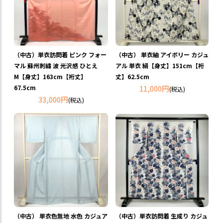
（中古）単衣訪問着 ピンク フォー
（中古） 単衣紬 アイボリー カジュ
マル 蘇州刺繍 波 光沢感 ひとえ
アル 単衣 絹【身丈】151cm【裄
M【身丈】163cm【裄丈】
丈】62.5cm
67.5cm
11,000円
(税込)
33,000円
(税込)
（中古） 単衣色無地 水色 カジュア
（中古）単衣訪問着 生成り カジュ