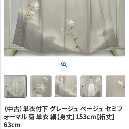
（中古）単衣付下 グレージュ ベージュ セミフ
ォーマル 菊 単衣 絹【身丈】153cm【裄丈】
63cm