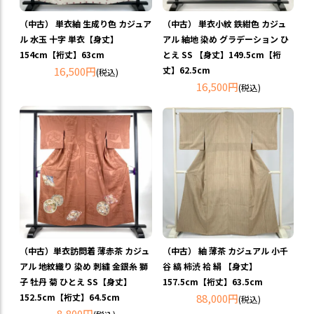
（中古） 単衣紬 生成り色 カジュア
（中古） 単衣小紋 鉄紺色 カジュ
ル 水玉 十字 単衣【身丈】
アル 紬地 染め グラデーション ひ
154cm【裄丈】63cm
とえ SS 【身丈】149.5cm【裄
16,500円
丈】62.5cm
(税込)
16,500円
(税込)
（中古）単衣訪問着 薄赤茶 カジュ
（中古） 紬 薄茶 カジュアル 小千
アル 地紋織り 染め 刺繍 金銀糸 獅
谷 縞 柿渋 袷 絹 【身丈】
子 牡丹 菊 ひとえ SS【身丈】
157.5cm【裄丈】63.5cm
152.5cm【裄丈】64.5cm
88,000円
(税込)
8,800円