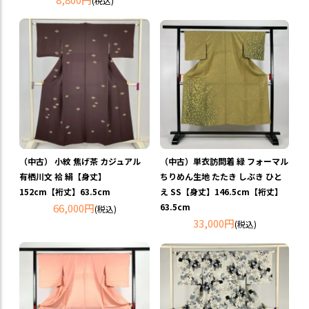
(税込)
（中古） 小紋 焦げ茶 カジュアル
（中古）単衣訪問着 緑 フォーマル
有栖川文 袷 絹【身丈】
ちりめん生地 たたき しぶき ひと
152cm【裄丈】63.5cm
え SS【身丈】146.5cm【裄丈】
66,000円
63.5cm
(税込)
33,000円
(税込)