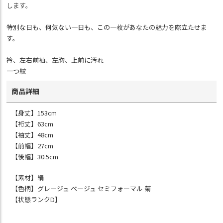
します。
特別な日も、何気ない一日も、この一枚があなたの魅力を際立たせま
す。
衿、左右前袖、左胸、上前に汚れ
一つ紋
商品詳細
【身丈】153cm
【裄丈】63cm
【袖丈】48cm
【前幅】27cm
【後幅】30.5cm
【素材】絹
【色柄】グレージュ ベージュ セミフォーマル 菊
【状態ランクD】