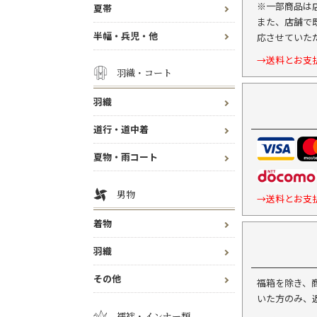
※一部商品は
夏帯
また、店舗で
半幅・兵児・他
応させていた
→送料とお支
羽織・コート
羽織
道行・道中着
夏物・雨コート
男物
→送料とお支
着物
羽織
その他
福箱を除き、
いた方のみ、
襦袢・インナー類