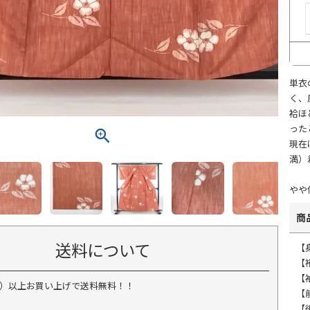
単衣
く、
袷ほ
った
現在
満）
やや
商
送料について
【
【裄
【
税込）以上お買い上げで送料無料！！
【前
【後