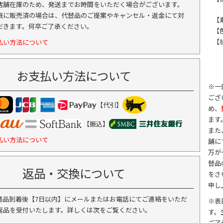
店舗在庫のため、発送までお時間をいただく場合がございます。
既に販売済の場合は、代替品のご提案やキャンセル・返金にて対
【
だきます。何卒ご了承ください。
【
【
払い方法について
お支払い方法について
※一
ござ
【代引】
め、
ます
【振込】
また
払い方法について
舗に
万が
替品
返品・交換について
をさ
申し
商品到着後【7日以内】にメールまたはお電話にてご連絡をいただ
※表
返品を受付いたします。詳しくは次をご覧ください。
す。
ご了