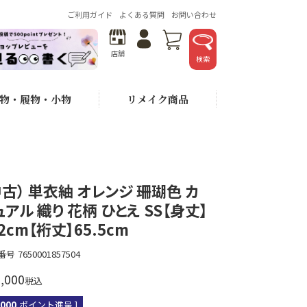
ご利用ガイド
よくある質問
お問い合わせ
店舗
検索
物・履物・小物
リメイク商品
中古） 単衣紬 オレンジ 珊瑚色 カ
ュアル 織り 花柄 ひとえ SS【身丈】
2cm【裄丈】65.5cm
番号
7650001857504
,000
税込
,000
ポイント進呈 ]