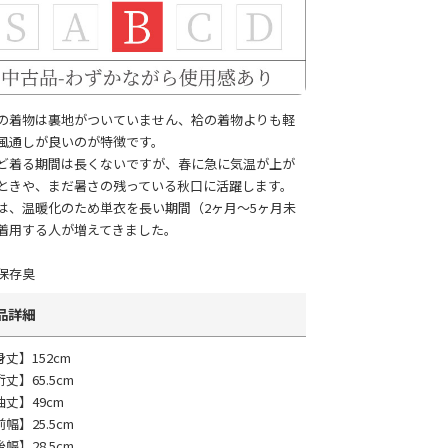
の着物は裏地がついていません、袷の着物よりも軽
風通しが良いのが特徴です。
ど着る期間は長くないですが、春に急に気温が上が
ときや、まだ暑さの残っている秋口に活躍します。
は、温暖化のため単衣を長い期間（2ヶ月～5ヶ月未
着用する人が増えてきました。
保存臭
品詳細
身丈】152cm
丈】65.5cm
袖丈】49cm
幅】25.5cm
幅】28.5cm