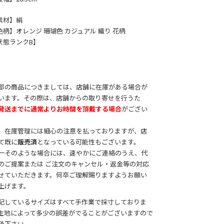
素材】絹
色柄】オレンジ 珊瑚色 カジュアル 織り 花柄
状態ランクB】
部の商品につきましては、店舗に在庫がある場合が
います。その際は、店舗からの取り寄せを行うた
発送までに通常よりお時間を頂戴する場合
がござい
。
、在庫管理には細心の注意を払っておりますが、店
て既に
販売済
となっている可能性もございます。
一そのような場合には、速やかにご連絡のうえ、代
のご提案または ご注文のキャンセル・返金等の対応
せていただきます。何卒ご理解賜りますようお願い
上げます。
記しているサイズはすべて手作業で採寸しておりま
生地によって多少の誤差がでることがございますので
承下さい。