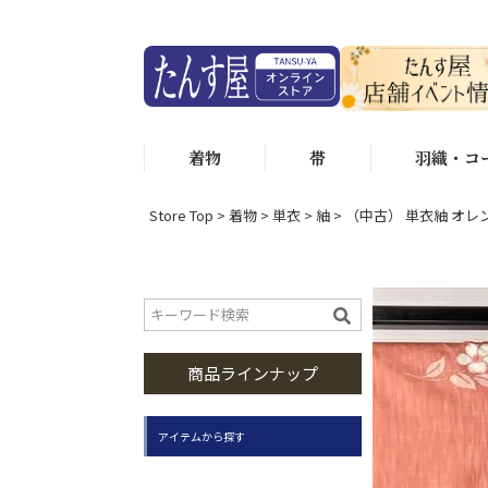
着物
帯
羽織・コ
Store Top
着物
単衣
紬
（中古） 単衣紬 オレン
商品ラインナップ
アイテムから探す