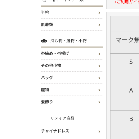
→ご利用ガイ
半衿
肌着類
マーク
持ち物・履物・小物
帯締め・帯揚げ
S
その他小物
バッグ
A
履物
髪飾り
B
リメイク商品
チャイナドレス