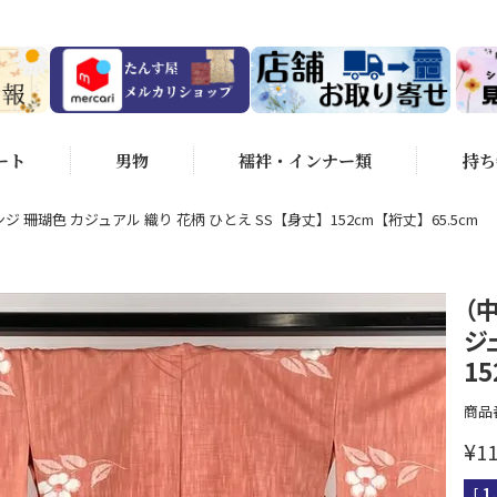
ート
男物
襦袢・インナー類
持ち
ジ 珊瑚色 カジュアル 織り 花柄 ひとえ SS【身丈】152cm【裄丈】65.5cm
（
ジ
15
商品
¥
11
[
1