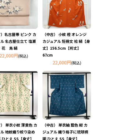
）名古屋帯 ピンク カ
（中古） 小紋 橙 オレンジ
ル 名古屋仕立て 塩瀬
カジュアル 短冊文 袷 絹【身
 花 鳥 絹
丈】156.5cm【裄丈】
22,000円
67cm
(税込)
22,000円
(税込)
） 単衣小紋 薄黄色 カ
（中古） 単衣紬 藍色 紺 カ
ル 地紋織り絞り染め
ジュアル 織り格子に琉球柄
 ひとえ SS【身丈】
調 ひとえ SS【身丈】