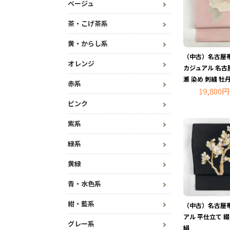
ベージュ
茶・こげ茶系
黄・からし系
（中古）名古屋帯
オレンジ
カジュアル 名古
瀬 染め 刺繍 牡
赤系
19,800円
ピンク
紫系
緑系
黄緑
青・水色系
紺・藍系
（中古）名古屋帯
アル 平仕立て 綴
グレー系
絹