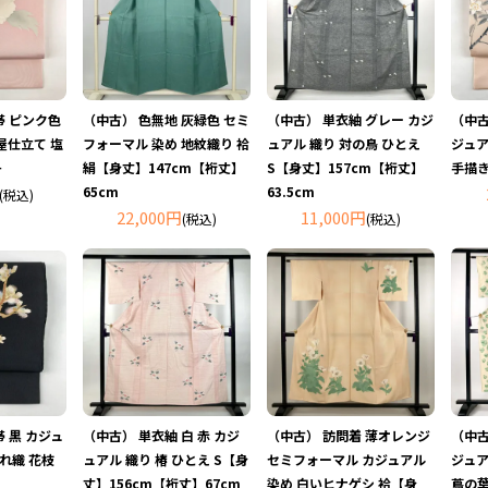
 ピンク色
（中古） 色無地 灰緑色 セミ
（中古） 単衣紬 グレー カジ
（中古
屋仕立て 塩
フォーマル 染め 地紋織り 袷
ュアル 織り 対の鳥 ひとえ
ジュア
丹
絹【身丈】147cm【裄丈】
S【身丈】157cm【裄丈】
手描き
65cm
63.5cm
(税込)
22,000円
11,000円
(税込)
(税込)
 黒 カジュ
（中古） 単衣紬 白 赤 カジ
（中古） 訪問着 薄オレンジ
（中古
れ織 花枝
ュアル 織り 椿 ひとえ S【身
セミフォーマル カジュアル
ジュア
丈】156cm【裄丈】67cm
染め 白いヒナゲシ 袷【身
蔦の葉