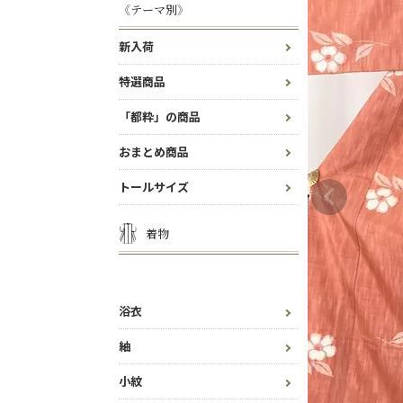
《テーマ別》
新入荷
特選商品
「都粋」の商品
おまとめ商品
トールサイズ
着物
浴衣
紬
小紋