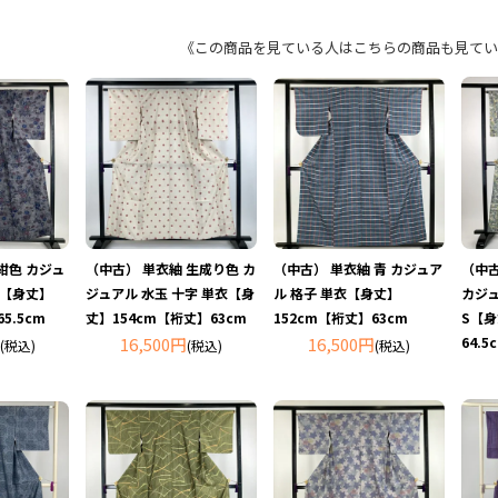
《この商品を見ている人はこちらの商品も見てい
紺色 カジュ
（中古） 単衣紬 生成り色 カ
（中古） 単衣紬 青 カジュア
（中古
衣【身丈】
ジュアル 水玉 十字 単衣【身
ル 格子 単衣【身丈】
カジュ
5.5cm
丈】154cm【裄丈】63cm
152cm【裄丈】63cm
S【身
16,500円
16,500円
64.5
(税込)
(税込)
(税込)