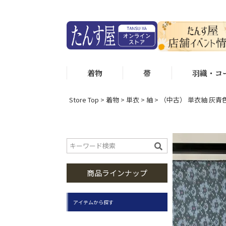
着物
帯
羽織・コ
Store Top
着物
単衣
紬
（中古） 単衣紬 灰青色
商品ラインナップ
アイテムから探す