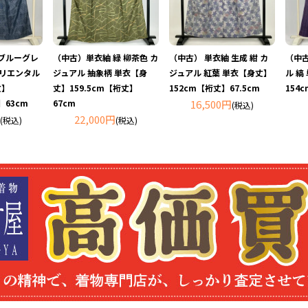
ブルーグレ
（中古）単衣紬 緑 柳茶色 カ
（中古） 単衣紬 生成 紺 カ
（中古
オリエンタル
ジュアル 抽象柄 単衣【身
ジュアル 紅葉 単衣【身丈】
ル 縞
丈】
丈】159.5cm【裄丈】
152cm【裄丈】67.5cm
154
】63cm
67cm
16,500円
(税込)
22,000円
(税込)
(税込)