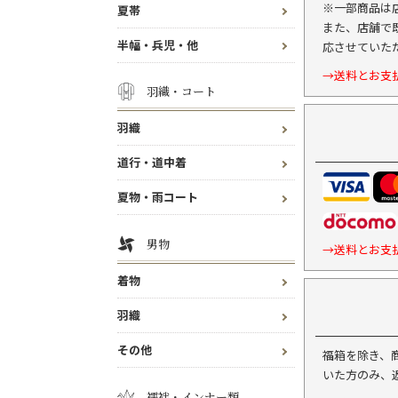
※一部商品は
夏帯
また、店舗で
半幅・兵児・他
応させていた
→送料とお支
羽織・コート
羽織
道行・道中着
夏物・雨コート
男物
→送料とお支
着物
羽織
その他
福箱を除き、
いた方のみ、
襦袢・インナー類