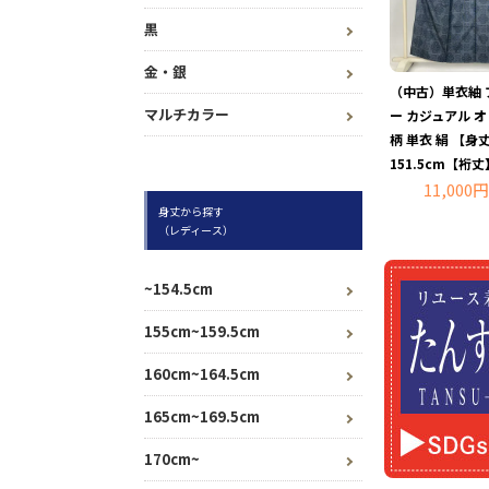
黒
金・銀
（中古）単衣紬 
マルチカラー
ー カジュアル 
柄 単衣 絹 【身
151.5cm【裄丈
11,000円
身丈から探す
（レディース）
~154.5cm
155cm~159.5cm
160cm~164.5cm
165cm~169.5cm
170cm~