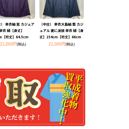
） 単衣紬 紫 カジュア
（中古） 単衣大島紬 藍 カジ
 単衣 絹【身丈】
ュアル 菱に波頭 単衣 絹【身
cm【裄丈】64.5cm
丈】154cm【裄丈】66cm
22,000円
22,000円
(税込)
(税込)