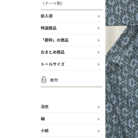
《テーマ別》
新入荷
特選商品
「都粋」の商品
おまとめ商品
トールサイズ
着物
浴衣
紬
小紋