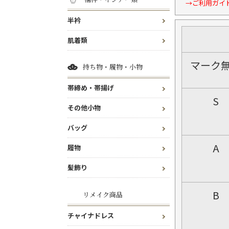
→ご利用ガイ
半衿
肌着類
マーク
持ち物・履物・小物
帯締め・帯揚げ
S
その他小物
バッグ
A
履物
髪飾り
B
リメイク商品
チャイナドレス