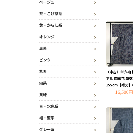
ベージュ
茶・こげ茶系
黄・からし系
オレンジ
赤系
ピンク
紫系
（中古）単衣紬 
アル 四季花 単
緑系
155cm【裄丈】6
16,500円
黄緑
青・水色系
紺・藍系
グレー系