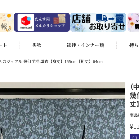
ート
男物
襦袢・インナー類
持ち
 カジュアル 幾何学柄 単衣【身丈】155cm【裄丈】64cm
（
幾
丈
商品
¥
11
[
1