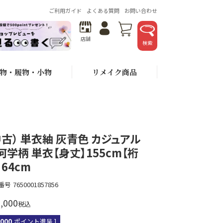
ご利用ガイド
よくある質問
お問い合わせ
店舗
検索
物・履物・小物
リメイク商品
中古） 単衣紬 灰青色 カジュアル
何学柄 単衣【身丈】155cm【裄
】64cm
番号
7650001857856
,000
税込
,000
ポイント進呈 ]