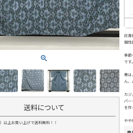
灰青
個性
季節
です
帯は
ん、
カジ
パー
送料について
を作
やや
税込）以上お買い上げで送料無料！！
商