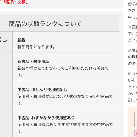
ド「返品・交換」
替品
をさ
申し
商品の状態ランクについて
※表
す。
無し
新品
ご了
新品商品となります。
※商
の環
新古品・未使用品
ので
新品同様のとても安心してご利用いただける美品で
※サ
す。
いを
って
中古品-ほとんど使用感なし
が、
使用感・着用感がほぼない状態のかなり良い中古品で
記し
す。
中古品-わずかながら使用感あり
使用感・着用感はありますが状態まずまずの中古品で
す。