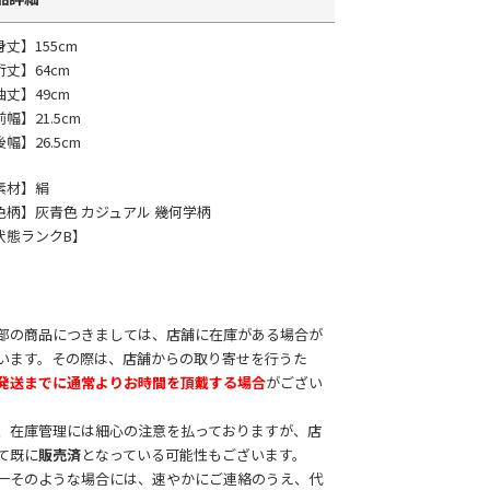
身丈】155cm
裄丈】64cm
袖丈】49cm
幅】21.5cm
幅】26.5cm
素材】絹
色柄】灰青色 カジュアル 幾何学柄
状態ランクB】
部の商品につきましては、店舗に在庫がある場合が
います。その際は、店舗からの取り寄せを行うた
発送までに通常よりお時間を頂戴する場合
がござい
。
、在庫管理には細心の注意を払っておりますが、店
て既に
販売済
となっている可能性もございます。
一そのような場合には、速やかにご連絡のうえ、代