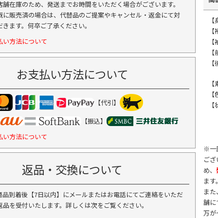
店舗在庫のため、発送までお時間をいただく場合がございます。
既に販売済の場合は、代替品のご提案やキャンセル・返金にて対
【
だきます。何卒ご了承ください。
【
払い方法について
【
【前
【後
お支払い方法について
【
【
【代引】
【
【振込】
払い方法について
※一
ござ
返品・交換について
め、
ます
また
商品到着後【7日以内】にメールまたはお電話にてご連絡をいただ
舗に
返品を受付いたします。詳しくは次をご覧ください。
万が