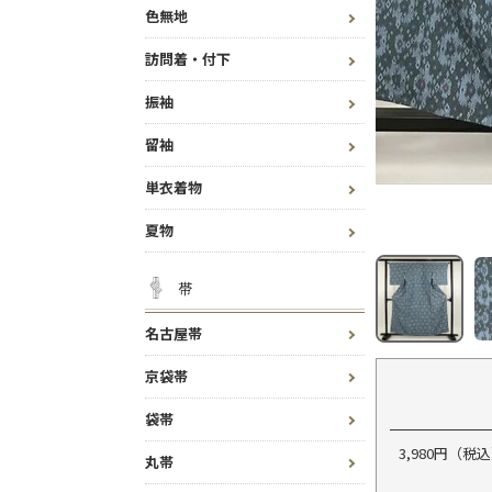
色無地
訪問着・付下
振袖
留袖
単衣着物
夏物
帯
名古屋帯
京袋帯
袋帯
3,980円（
丸帯