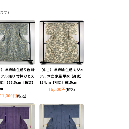
ます》
） 単衣紬 生成り色 緑
（中古） 単衣紬 生成 カジュ
アル 織り 竹林 ひとえ
アル 木立 家屋 単衣【身丈】
丈】155.5cm【裄丈】
154cm【裄丈】63.5cm
cm
16,500円
(税込)
11,000円
(税込)