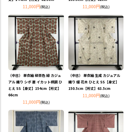
11,000円
11,000円
(税込)
(税込)
（中古） 単衣紬 柳茶色 緑 カジュ
（中古） 単衣紬 生成 カジュアル
アル 織り シボ 菱 イカット柄調 ひ
織り 蝶 花木 ひとえ SS【身丈】
とえ SS【身丈】154cm【裄丈】
150.5cm【裄丈】63.5cm
66cm
11,000円
(税込)
11,000円
(税込)