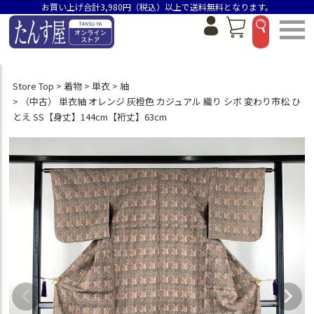
お買い上げ合計3,980円（税込）以上で送料無料となります。
Store Top
着物
単衣
紬
（中古） 単衣紬 オレンジ 灰橙色 カジュアル 織り シボ 変わり市松 ひ
とえ SS【身丈】144cm【裄丈】63cm