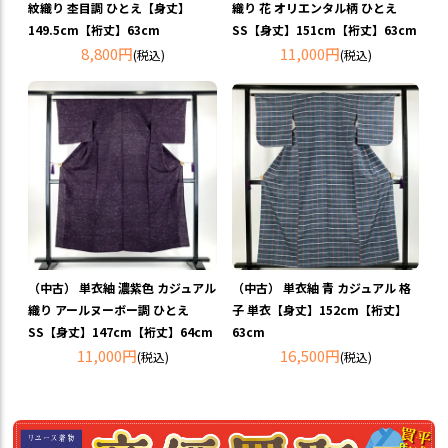
紋織り 杢目調 ひとえ【身丈】
織り 花 オリエンタル柄 ひとえ
149.5cm【裄丈】63cm
SS【身丈】151cm【裄丈】63cm
8,800円
11,000円
(税込)
(税込)
（中古） 単衣紬 濃紫色 カジュアル
（中古） 単衣紬 青 カジュアル 格
織り アールヌーボー調 ひとえ
子 単衣【身丈】152cm【裄丈】
SS【身丈】147cm【裄丈】64cm
63cm
11,000円
16,500円
(税込)
(税込)