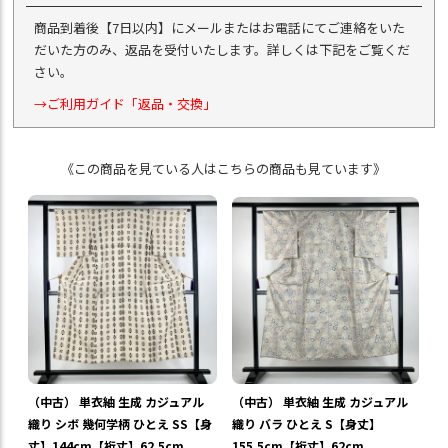
商品到着後【7日以内】にメールまたはお電話にてご連絡をいた
だいた方のみ、返品を受付いたします。詳しくは下記をご覧くだ
さい。
→ご利用ガイド「返品・交換」
《この商品を見ている人はこちらの商品も見ています》
（中古） 単衣紬 生成 カジュアル
（中古） 単衣紬 生成 カジュアル
織り シボ 幾何学柄 ひとえ SS【身
織り バラ ひとえ S【身丈】
丈】144cm【裄丈】62.5cm
155.5cm【裄丈】62cm