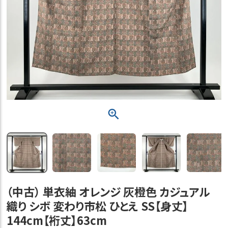
（中古） 単衣紬 オレンジ 灰橙色 カジュアル
織り シボ 変わり市松 ひとえ SS【身丈】
144cm【裄丈】63cm