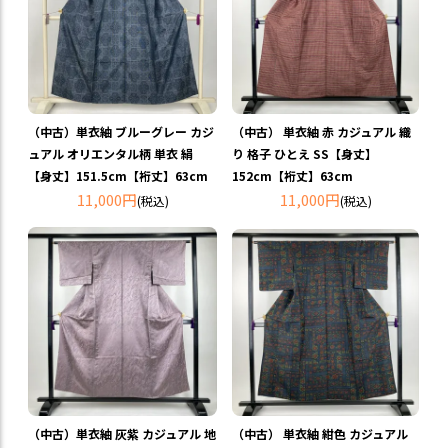
（中古）単衣紬 ブルーグレー カジ
（中古） 単衣紬 赤 カジュアル 織
ュアル オリエンタル柄 単衣 絹
り 格子 ひとえ SS【身丈】
【身丈】151.5cm【裄丈】63cm
152cm【裄丈】63cm
11,000円
11,000円
(税込)
(税込)
（中古）単衣紬 灰紫 カジュアル 地
（中古） 単衣紬 紺色 カジュアル