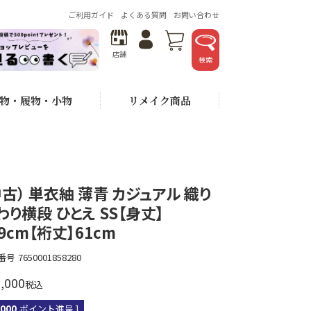
ご利用ガイド
よくある質問
お問い合わせ
店舗
検索
物・履物・小物
リメイク商品
中古） 単衣紬 薄青 カジュアル 織り
わり横段 ひとえ SS【身丈】
49cm【裄丈】61cm
番号
7650001858280
,000
税込
,000
ポイント進呈 ]