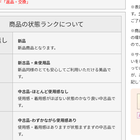
ド「返品・交換」
※表
す。
ご了
商品の状態ランクについて
※商
の環
無し
新品
ので
新品商品となります。
※サ
いを
新古品・未使用品
って
新品同様のとても安心してご利用いただける美品で
が、
す。
記し
中古品-ほとんど使用感なし
使用感・着用感がほぼない状態のかなり良い中古品で
す。
中古品-わずかながら使用感あり
使用感・着用感はありますが状態まずまずの中古品で
す。