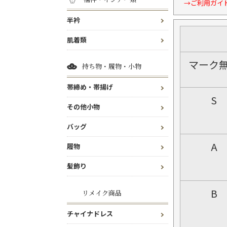
→ご利用ガイ
半衿
肌着類
マーク
持ち物・履物・小物
帯締め・帯揚げ
S
その他小物
バッグ
A
履物
髪飾り
B
リメイク商品
チャイナドレス