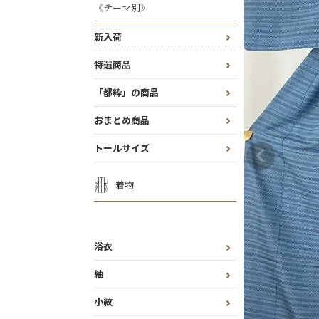
《テーマ別》
新入荷
特選商品
「都粋」の商品
おまとめ商品
トールサイズ
着物
浴衣
紬
小紋