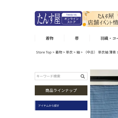
着物
帯
羽織・コ
Store Top
着物
単衣
紬
（中古） 単衣紬 薄青 
商品ラインナップ
アイテムから探す