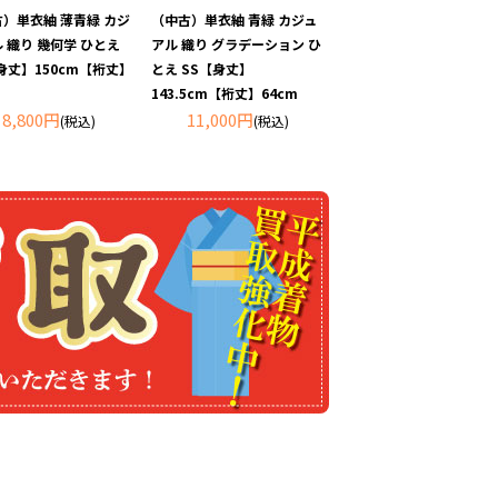
）単衣紬 薄青緑 カジ
（中古）単衣紬 青緑 カジュ
 織り 幾何学 ひとえ
アル 織り グラデーション ひ
身丈】150cm【裄丈】
とえ SS【身丈】
143.5cm【裄丈】64cm
8,800円
11,000円
(税込)
(税込)