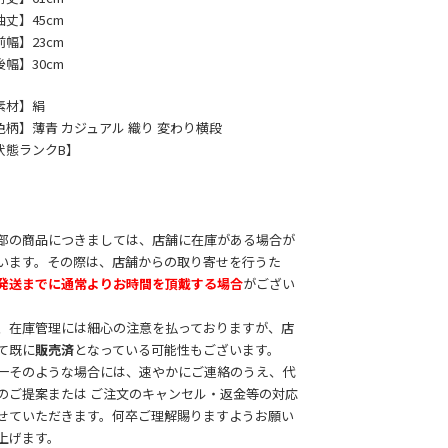
袖丈】45cm
前幅】23cm
後幅】30cm
素材】絹
色柄】薄青 カジュアル 織り 変わり横段
状態ランクB】
部の商品につきましては、店舗に在庫がある場合が
います。その際は、店舗からの取り寄せを行うた
発送までに通常よりお時間を頂戴する場合
がござい
。
、在庫管理には細心の注意を払っておりますが、店
て既に
販売済
となっている可能性もございます。
一そのような場合には、速やかにご連絡のうえ、代
のご提案または ご注文のキャンセル・返金等の対応
せていただきます。何卒ご理解賜りますようお願い
上げます。