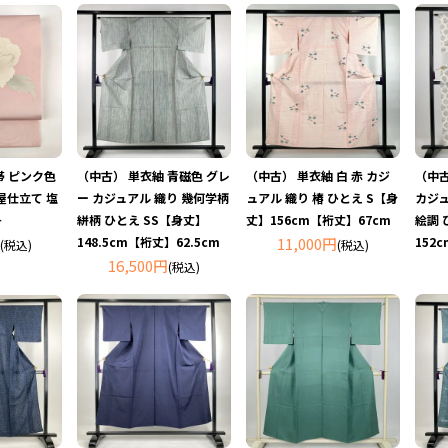
 ピンク色
（中古） 単衣紬 青磁色 グレ
（中古） 単衣紬 白 赤 カジ
（中古
屋仕立て 塩
ー カジュアル 織り 幾何学柄
ュアル 織り 椿 ひとえ S【身
カジュ
丹
絣柄 ひとえ SS【身丈】
丈】156cm【裄丈】67cm
絵調 
148.5cm【裄丈】62.5cm
11,000円
152
(税込)
(税込)
16,500円
(税込)