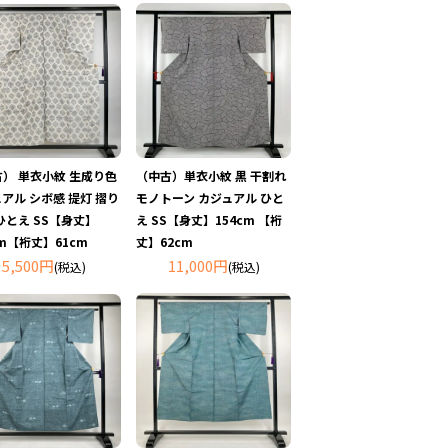
） 単衣小紋 生成り色
（中古）単衣小紋 黒 干割れ
アル シボ感 提灯 摺り
モノトーン カジュアル ひと
ひとえ SS【身丈】
え SS【身丈】154cm 【裄
cm【裄丈】61cm
丈】62cm
5,500円
11,000円
(税込)
(税込)