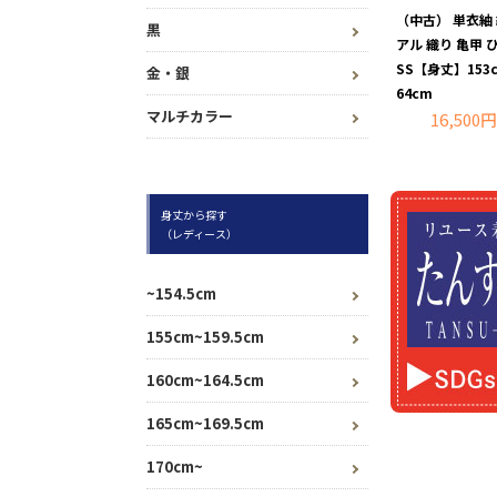
（中古） 単衣紬
黒
アル 織り 亀甲 
SS【身丈】15
金・銀
64cm
マルチカラー
16,500円
身丈から探す
（レディース）
~154.5cm
155cm~159.5cm
160cm~164.5cm
165cm~169.5cm
170cm~