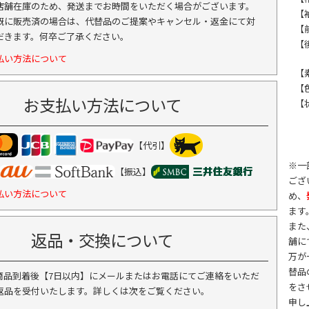
店舗在庫のため、発送までお時間をいただく場合がございます。
【
既に販売済の場合は、代替品のご提案やキャンセル・返金にて対
【
だきます。何卒ご了承ください。
【
払い方法について
【
【
お支払い方法について
【
【代引】
※一
【振込】
ござ
払い方法について
め、
ます
また
返品・交換について
舗に
万が
替品
商品到着後【7日以内】にメールまたはお電話にてご連絡をいただ
をさ
返品を受付いたします。詳しくは次をご覧ください。
申し