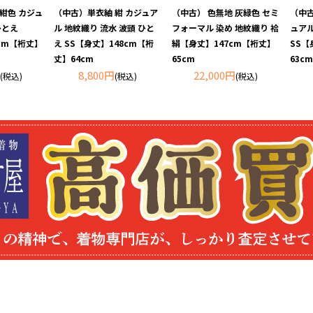
 紺色 カジュ
（中古）単衣紬 紺 カジュア
（中古） 色無地 灰緑色 セミ
（中古
ひとえ
ル 地紋織り 流水 波頭 ひと
フォーマル 染め 地紋織り 袷
ュアル
3cm【裄丈】
え SS【身丈】148cm【裄
絹【身丈】147cm【裄丈】
SS【
丈】64cm
65cm
63cm
8,800円
22,000円
(税込)
(税込)
(税込)