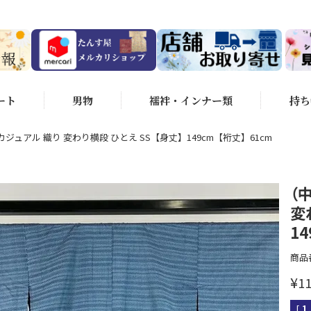
ート
男物
襦袢・インナー類
持ち
カジュアル 織り 変わり横段 ひとえ SS【身丈】149cm【裄丈】61cm
（
変
1
商品
¥
11
[
1