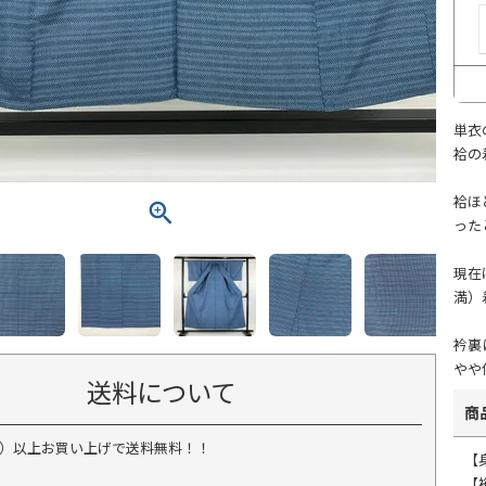
単衣
袷の
袷ほ
った
現在
満）
衿裏
やや
送料について
商
税込）以上お買い上げで送料無料！！
【
【