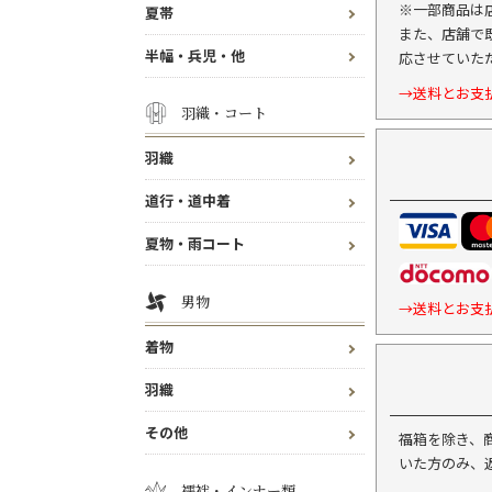
※一部商品は
夏帯
また、店舗で
半幅・兵児・他
応させていた
→送料とお支
羽織・コート
羽織
道行・道中着
夏物・雨コート
男物
→送料とお支
着物
羽織
その他
福箱を除き、
いた方のみ、
襦袢・インナー類