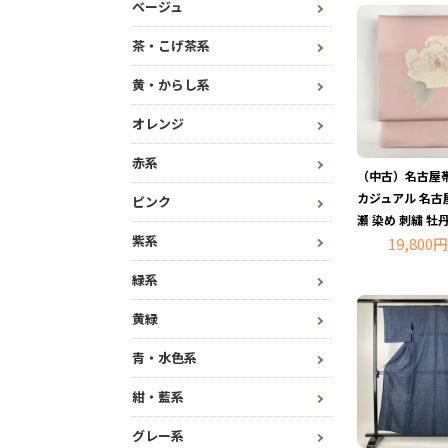
ベージュ
茶・こげ茶系
黄・からし系
オレンジ
赤系
（中古）名古屋帯
カジュアル 名古
ピンク
瀬 染め 刺繍 牡
紫系
19,800円
緑系
黄緑
青・水色系
紺・藍系
グレー系