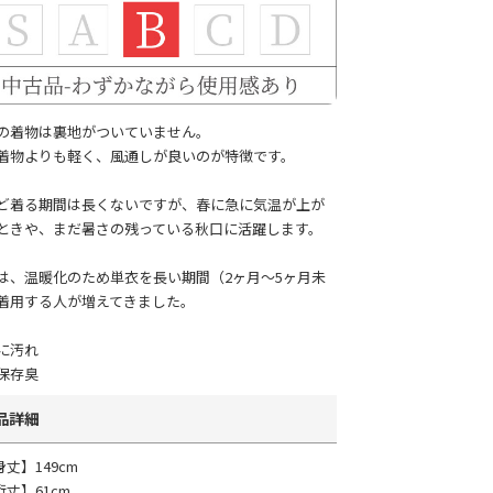
の着物は裏地がついていません。
着物よりも軽く、風通しが良いのが特徴です。
ど着る期間は長くないですが、春に急に気温が上が
ときや、まだ暑さの残っている秋口に活躍します。
は、温暖化のため単衣を長い期間（2ヶ月～5ヶ月未
着用する人が増えてきました。
に汚れ
保存臭
品詳細
身丈】149cm
裄丈】61cm