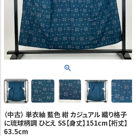
（中古） 単衣紬 藍色 紺 カジュアル 織り格子
に琉球柄調 ひとえ SS【身丈】151cm【裄丈】
63.5cm