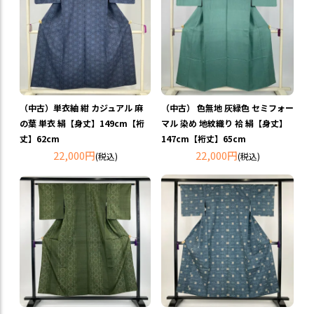
（中古）単衣紬 紺 カジュアル 麻
（中古） 色無地 灰緑色 セミフォー
の葉 単衣 絹【身丈】149cm【裄
マル 染め 地紋織り 袷 絹【身丈】
丈】62cm
147cm【裄丈】65cm
22,000円
22,000円
(税込)
(税込)