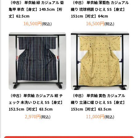
（中古） 単衣紬 緑 カジュアル 菊
（中古） 単衣紬 薄藍色 カジュアル
亀甲 単衣【身丈】149.5cm【裄
織り 琉球柄調 ひとえ SS【身丈】
丈】62.5cm
151cm【裄丈】64cm
16,500円
16,500円
(税込)
(税込)
（中古）単衣紬 カジュアル 紺 チ
（中古） 単衣紬 黄色 カジュアル
ェック 未洗い ひとえ SS【身丈】
織り 立涌に蝶 ひとえ SS【身丈】
152.5cm【裄丈】63.5cm
153cm【裄丈】63.5cm
2,970円
11,000円
(税込)
(税込)