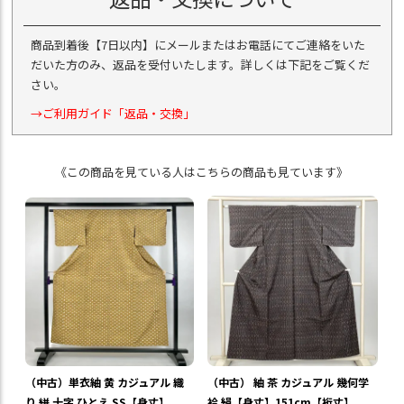
商品到着後【7日以内】にメールまたはお電話にてご連絡をいた
だいた方のみ、返品を受付いたします。詳しくは下記をご覧くだ
さい。
→ご利用ガイド「返品・交換」
《この商品を見ている人はこちらの商品も見ています》
（中古）単衣紬 黄 カジュアル 織
（中古） 紬 茶 カジュアル 幾何学
り 絣 十字 ひとえ SS【身丈】
袷 絹【身丈】151cm【裄丈】