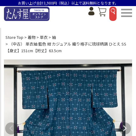
お買い上げ合計3,980円（税込）以上で送料無料となります。
Store Top
着物
単衣
紬
（中古） 単衣紬 藍色 紺 カジュアル 織り格子に琉球柄調 ひとえ SS
【身丈】151cm【裄丈】63.5cm