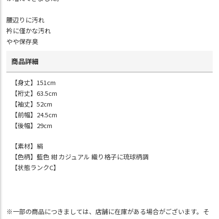
腰辺りに汚れ
衿に僅かな汚れ
やや保存臭
商品詳細
【身丈】151cm
【裄丈】63.5cm
【袖丈】52cm
【前幅】24.5cm
【後幅】29cm
【素材】絹
【色柄】藍色 紺 カジュアル 織り格子に琉球柄調
【状態ランクC】
※一部の商品につきましては、店舗に在庫がある場合がございます。そ