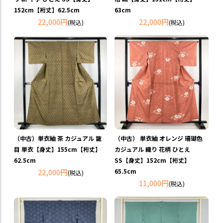
152cm【裄丈】62.5cm
63cm
22,000円
22,000円
(税込)
(税込)
（中古）単衣紬 茶 カジュアル 籠
（中古） 単衣紬 オレンジ 珊瑚色
目 単衣【身丈】155cm【裄丈】
カジュアル 織り 花柄 ひとえ
62.5cm
SS【身丈】152cm【裄丈】
22,000円
65.5cm
(税込)
11,000円
(税込)