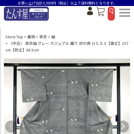
お買い上げ合計3,980円（税込）以上で送料無料となります。
Store Top
着物
単衣
紬
（中古） 単衣紬 グレー カジュアル 織り 対の鳥 ひとえ S【身丈】157
cm【裄丈】63.5cm