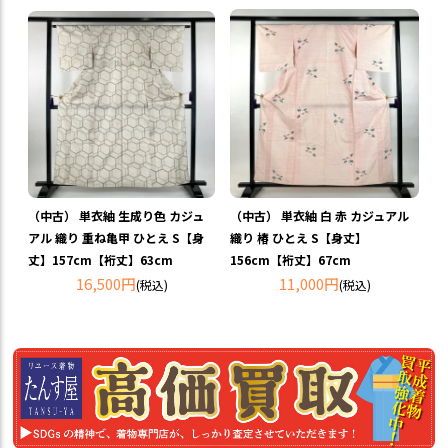
（中古） 単衣紬 生成り色 カジュ
（中古） 単衣紬 白 赤 カジュアル
アル 織り 重ね亀甲 ひとえ S【身
織り 椿 ひとえ S【身丈】
丈】157cm【裄丈】63cm
156cm【裄丈】67cm
16,500円
11,000円
(税込)
(税込)