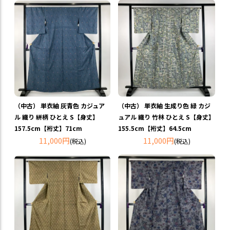
（中古） 単衣紬 灰青色 カジュア
（中古） 単衣紬 生成り色 緑 カジ
ル 織り 絣柄 ひとえ S【身丈】
ュアル 織り 竹林 ひとえ S【身丈】
157.5cm【裄丈】71cm
155.5cm【裄丈】64.5cm
11,000円
11,000円
(税込)
(税込)