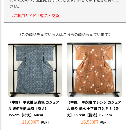
さい。
→ご利用ガイド「返品・交換」
《この商品を見ている人はこちらの商品も見ています》
（中古） 単衣紬 灰青色 カジュア
（中古） 単衣紬 オレンジ カジュア
ル 幾何学柄 単衣【身丈】
ル 織り 流水 十字絣 ひとえ S【身
155cm【裄丈】64cm
丈】157cm【裄丈】62.5cm
11,000円
16,500円
(税込)
(税込)