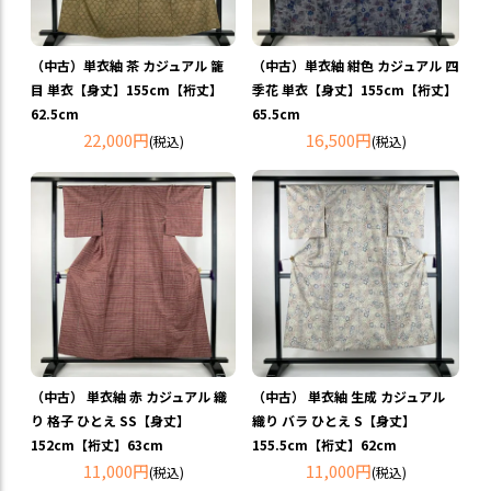
（中古）単衣紬 茶 カジュアル 籠
（中古）単衣紬 紺色 カジュアル 四
目 単衣【身丈】155cm【裄丈】
季花 単衣【身丈】155cm【裄丈】
62.5cm
65.5cm
22,000円
16,500円
(税込)
(税込)
（中古） 単衣紬 赤 カジュアル 織
（中古） 単衣紬 生成 カジュアル
り 格子 ひとえ SS【身丈】
織り バラ ひとえ S【身丈】
152cm【裄丈】63cm
155.5cm【裄丈】62cm
11,000円
11,000円
(税込)
(税込)