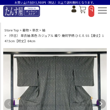
お買い上げ合計3,980円（税込）以上で送料無料となります。
Store Top
着物
単衣
紬
（中古） 単衣紬 黒色 カジュアル 織り 幾何学柄 ひとえ SS【身丈】1
47.5cm【裄丈】64cm