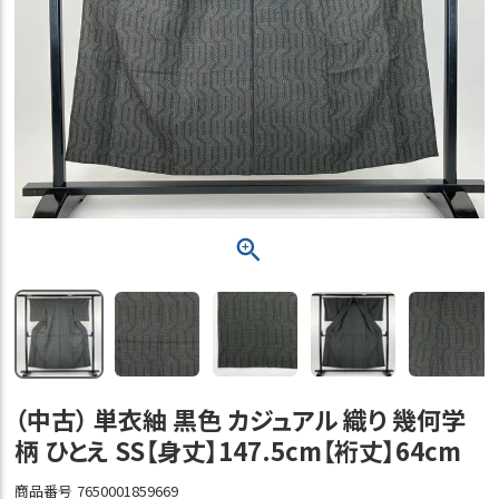
（中古） 単衣紬 黒色 カジュアル 織り 幾何学
柄 ひとえ SS【身丈】147.5cm【裄丈】64cm
商品番号
7650001859669