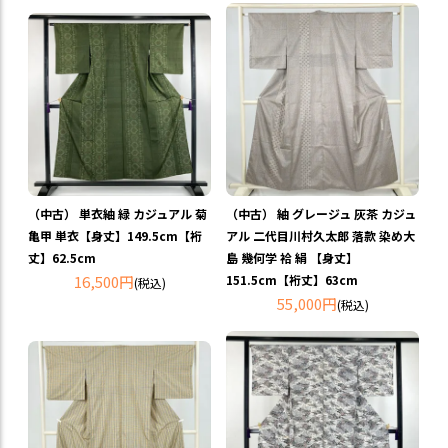
（中古） 単衣紬 緑 カジュアル 菊
（中古） 紬 グレージュ 灰茶 カジュ
亀甲 単衣【身丈】149.5cm【裄
アル 二代目川村久太郎 落款 染め大
丈】62.5cm
島 幾何学 袷 絹 【身丈】
16,500円
151.5cm【裄丈】63cm
(税込)
55,000円
(税込)