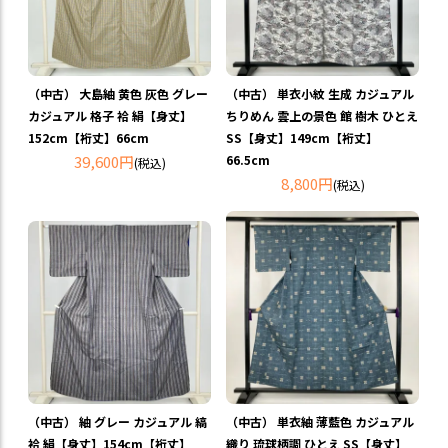
（中古） 大島紬 黄色 灰色 グレー
（中古） 単衣小紋 生成 カジュアル
カジュアル 格子 袷 絹【身丈】
ちりめん 雲上の景色 館 樹木 ひとえ
152cm【裄丈】66cm
SS【身丈】149cm【裄丈】
39,600円
66.5cm
(税込)
8,800円
(税込)
（中古） 紬 グレー カジュアル 縞
（中古） 単衣紬 薄藍色 カジュアル
袷 絹【身丈】154cm【裄丈】
織り 琉球柄調 ひとえ SS【身丈】