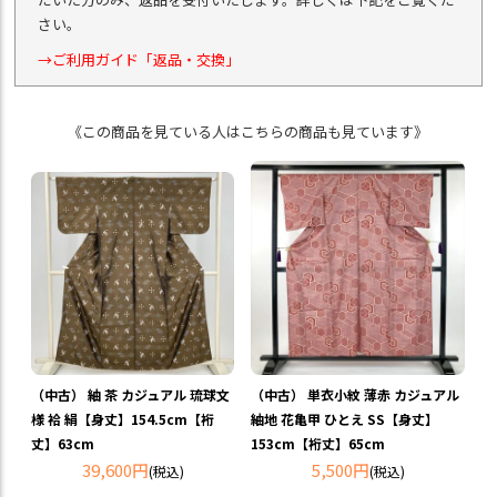
さい。
→ご利用ガイド「返品・交換」
《この商品を見ている人はこちらの商品も見ています》
（中古） 紬 茶 カジュアル 琉球文
（中古） 単衣小紋 薄赤 カジュアル
様 袷 絹【身丈】154.5cm【裄
紬地 花亀甲 ひとえ SS【身丈】
丈】63cm
153cm【裄丈】65cm
39,600円
5,500円
(税込)
(税込)