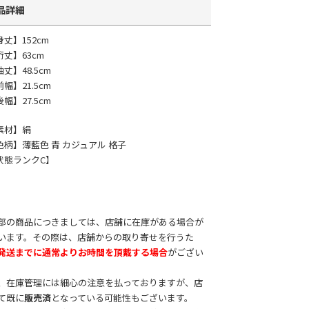
品詳細
身丈】152cm
裄丈】63cm
丈】48.5cm
幅】21.5cm
幅】27.5cm
素材】絹
色柄】薄藍色 青 カジュアル 格子
状態ランクC】
部の商品につきましては、店舗に在庫がある場合が
います。その際は、店舗からの取り寄せを行うた
発送までに通常よりお時間を頂戴する場合
がござい
。
、在庫管理には細心の注意を払っておりますが、店
て既に
販売済
となっている可能性もございます。