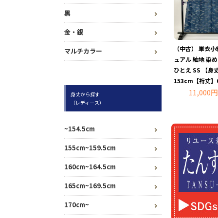
黒
金・銀
（中古） 単衣小
マルチカラー
ュアル 紬地 染
ひとえ SS 【身
153cm【裄丈】
11,000円
身丈から探す
（レディース）
~154.5cm
155cm~159.5cm
160cm~164.5cm
165cm~169.5cm
170cm~