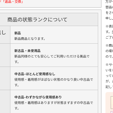
ド「返品・交換」
万が
替品
をさ
商品の状態ランクについて
申し
※表
無し
す。
新品
ご了
新品商品となります。
※商
新古品・未使用品
の環
新品同様のとても安心してご利用いただける美品で
ので
す。
※サ
いを
中古品-ほとんど使用感なし
って
使用感・着用感がほぼない状態のかなり良い中古品で
が、
す。
記し
中古品-わずかながら使用感あり
使用感・着用感はありますが状態まずまずの中古品で
す。