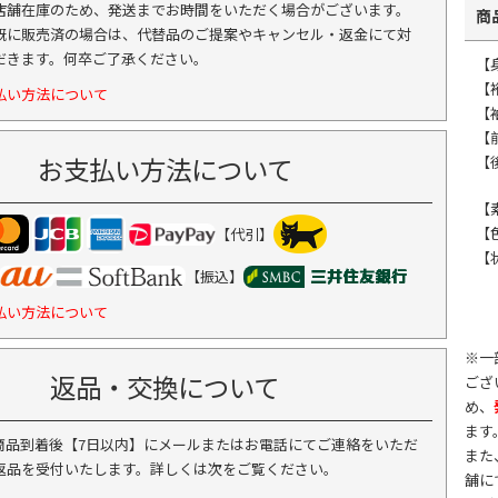
店舗在庫のため、発送までお時間をいただく場合がございます。
商
既に販売済の場合は、代替品のご提案やキャンセル・返金にて対
だきます。何卒ご了承ください。
【
【
払い方法について
【袖
【前
お支払い方法について
【後
【
【
【代引】
【
【振込】
払い方法について
※一
返品・交換について
ござ
め、
ます
商品到着後【7日以内】にメールまたはお電話にてご連絡をいただ
また
返品を受付いたします。詳しくは次をご覧ください。
舗に