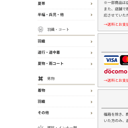
※一部商品は
夏帯
また、店舗で
半幅・兵児・他
応させていた
→送料とお支
羽織・コート
羽織
道行・道中着
夏物・雨コート
男物
→送料とお支
着物
羽織
その他
福箱を除き、
いた方のみ、
襦袢・インナー類