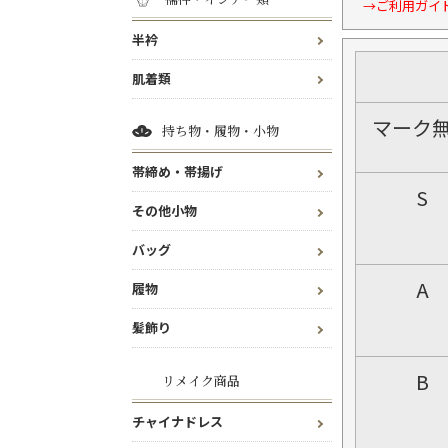
→ご利用ガイ
半衿
肌着類
マーク
持ち物・履物・小物
帯締め・帯揚げ
S
その他小物
バッグ
A
履物
髪飾り
B
リメイク商品
チャイナドレス