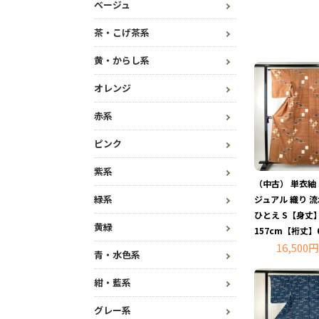
ベージュ
茶・こげ茶系
黄・からし系
オレンジ
赤系
ピンク
紫系
（中古） 単衣紬
緑系
ジュアル 織り 流
ひとえ S【身丈
黄緑
157cm【裄丈】6
16,500円
青・水色系
紺・藍系
グレー系