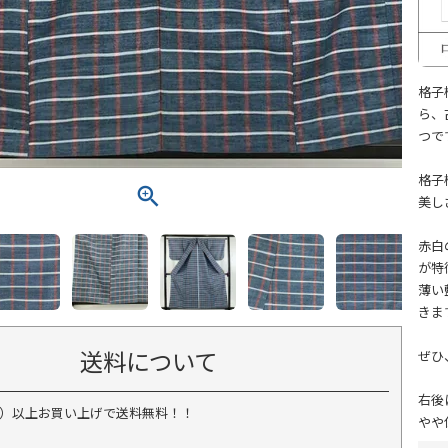
格子
ら、
つで
格子
美し
赤白
が特
薄い
きま
送料について
ぜひ
右後
税込）以上お買い上げで送料無料！！
やや