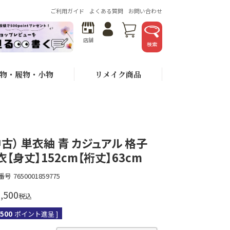
ご利用ガイド
よくある質問
お問い合わせ
店舗
検索
物・履物・小物
リメイク商品
中古） 単衣紬 青 カジュアル 格子
衣【身丈】152cm【裄丈】63cm
番号
7650001859775
,500
税込
,500
ポイント進呈 ]