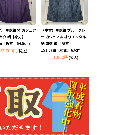
） 単衣紬 紫 カジュア
（中古）単衣紬 ブルーグレ
 単衣 絹【身丈】
ー カジュアル オリエンタル
cm【裄丈】64.5cm
柄 単衣 絹 【身丈】
22,000円
151.5cm【裄丈】63cm
(税込)
11,000円
(税込)