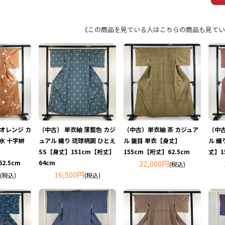
《この商品を見ている人はこちらの商品も見てい
 オレンジ カ
（中古） 単衣紬 薄藍色 カジ
（中古）単衣紬 茶 カジュア
（中古
水 十字絣
ュアル 織り 琉球柄調 ひとえ
ル 籠目 単衣【身丈】
ル 織
】
SS【身丈】151cm【裄丈】
155cm【裄丈】62.5cm
丈】1
2.5cm
64cm
22,000円
(税込)
16,500円
(税込)
(税込)