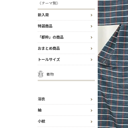
《テーマ別》
新入荷
特選商品
「都粋」の商品
おまとめ商品
トールサイズ
着物
浴衣
紬
小紋