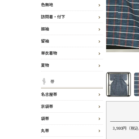
色無地
訪問着・付下
振袖
留袖
単衣着物
夏物
帯
名古屋帯
京袋帯
袋帯
3,980円（
丸帯