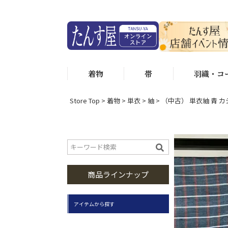
着物
帯
羽織・コ
Store Top
着物
単衣
紬
（中古） 単衣紬 青 カ
商品ラインナップ
アイテムから探す