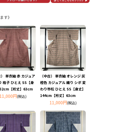
ます》
） 単衣紬 赤 カジュア
（中古） 単衣紬 オレンジ 灰
り 格子 ひとえ SS【身
橙色 カジュアル 織り シボ 変
52cm【裄丈】63cm
わり市松 ひとえ SS【身丈】
11,000円
144cm【裄丈】63cm
(税込)
11,000円
(税込)