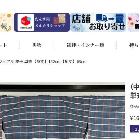
ート
男物
襦袢・インナー類
持ち
ジュアル 格子 単衣【身丈】152cm【裄丈】63cm
（
単
商品
¥
16
[
1