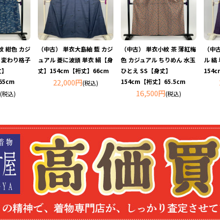
紋 紺色 カジ
（中古） 単衣大島紬 藍 カジ
（中古） 単衣小紋 茶 薄紅梅
（中古
め 変わり格子
ュアル 菱に波頭 単衣 絹【身
色 カジュアル ちりめん 水玉
ル 縞
丈】
丈】154cm【裄丈】66cm
ひとえ SS【身丈】
154
65cm
22,000円
154cm【裄丈】65.5cm
(税込)
16,500円
(税込)
(税込)