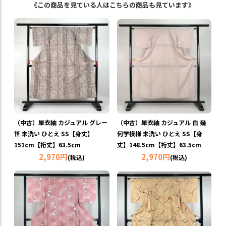
《この商品を見ている人はこちらの商品も見ています》
（中古）単衣紬 カジュアル グレー
（中古）単衣紬 カジュアル 白 幾
笹 未洗い ひとえ SS【身丈】
何学模様 未洗い ひとえ SS【身
151cm【裄丈】63.5cm
丈】148.5cm【裄丈】63.5cm
2,970円
2,970円
(税込)
(税込)