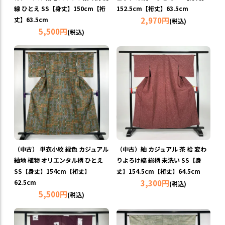
線 ひとえ SS【身丈】150cm【裄
152.5cm【裄丈】63.5cm
丈】63.5cm
2,970円
(税込)
5,500円
(税込)
（中古） 単衣小紋 緑色 カジュアル
（中古）紬 カジュアル 茶 袷 変わ
紬地 植物 オリエンタル柄 ひとえ
りよろけ縞 総柄 未洗い SS【身
SS【身丈】154cm【裄丈】
丈】154.5cm【裄丈】64.5cm
62.5cm
3,300円
(税込)
5,500円
(税込)