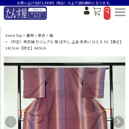
お買い上げ合計3,980円（税込）以上で送料無料となります。
Store Top
着物
単衣
紬
（中古）単衣紬 カジュアル 紫 ぼかし 上品 未洗い ひとえ SS【身丈】
143.5cm【裄丈】64.5cm