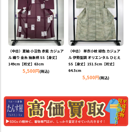
（中古）夏紬 小豆色 赤紫 カジュア
（中古） 単衣小紋 緑色 カジュア
ル 織り 金糸 抽象柄 SS【身丈】
ル 伊勢型調 オリエンタル ひとえ
149cm【裄丈】63cm
SS【身丈】151.5cm【裄丈】
5,500円
64.5cm
(税込)
5,500円
(税込)