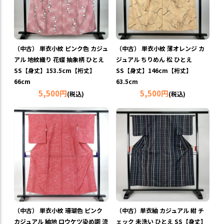
（中古） 単衣小紋 ピンク色 カジュ
（中古） 単衣小紋 薄オレンジ カ
アル 地紋織り 花蝶 抽象柄 ひとえ
ジュアル ちりめん 松 ひとえ
SS【身丈】153.5cm【裄丈】
SS【身丈】146cm【裄丈】
66cm
63.5cm
5,500円
5,500円
(税込)
(税込)
（中古） 単衣小紋 珊瑚色 ピンク
（中古）単衣紬 カジュアル 紺 チ
カジュアル 紬地 ロウケツ染め調 流
ェック 未洗い ひとえ SS【身丈】