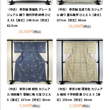
（中古） 単衣紬 青磁色 グレー カ
（中古） 単衣紬 生成り色 カジュア
ジュアル 織り 幾何学柄 絣柄 ひと
ル 織り 重ね亀甲 ひとえ S【身丈】
え SS【身丈】148.5cm【裄丈】
157cm【裄丈】63cm
62.5cm
16,500円
(税込)
16,500円
(税込)
（中古） 単衣小紋 紺色 カジュア
（中古） 単衣小紋 薄黄色 カジュア
ル 地紋織り 雪輪に梅 七宝 ひとえ
ル 紬地 十字絣調 菱 ひとえ S【身
S【身丈】157cm【裄丈】63cm
丈】155cm【裄丈】63cm
5,500円
5,500円
(税込)
(税込)