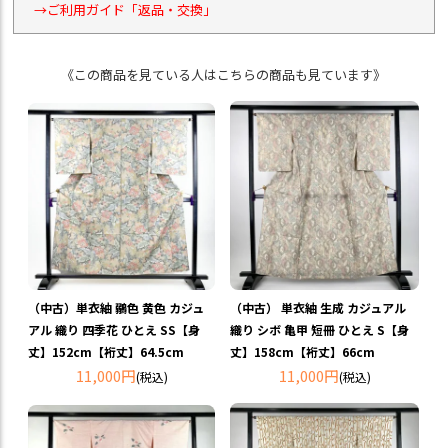
→ご利用ガイド「返品・交換」
《この商品を見ている人はこちらの商品も見ています》
（中古）単衣紬 鶸色 黄色 カジュ
（中古） 単衣紬 生成 カジュアル
アル 織り 四季花 ひとえ SS【身
織り シボ 亀甲 短冊 ひとえ S【身
丈】152cm【裄丈】64.5cm
丈】158cm【裄丈】66cm
11,000円
11,000円
(税込)
(税込)