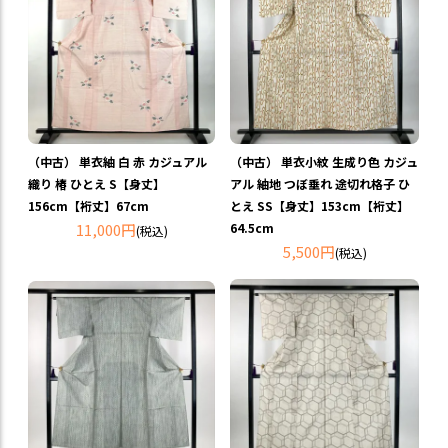
（中古） 単衣紬 白 赤 カジュアル
（中古） 単衣小紋 生成り色 カジュ
織り 椿 ひとえ S【身丈】
アル 紬地 つぼ垂れ 途切れ格子 ひ
156cm【裄丈】67cm
とえ SS【身丈】153cm【裄丈】
11,000円
64.5cm
(税込)
5,500円
(税込)