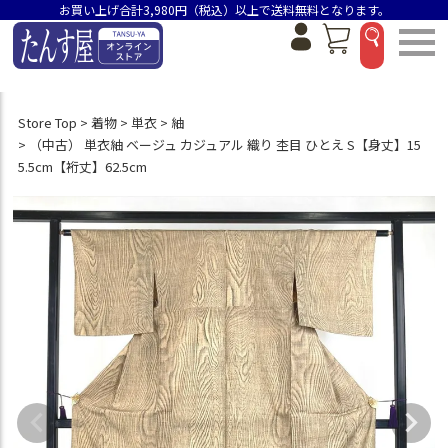
お買い上げ合計3,980円（税込）以上で送料無料となります。
Store Top
着物
単衣
紬
（中古） 単衣紬 ベージュ カジュアル 織り 杢目 ひとえ S【身丈】15
5.5cm【裄丈】62.5cm