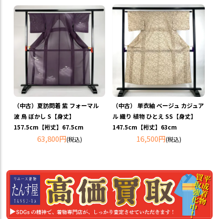
（中古）夏訪問着 紫 フォーマル
（中古） 単衣紬 ベージュ カジュア
波 鳥 ぼかし S【身丈】
ル 織り 植物 ひとえ SS【身丈】
157.5cm【裄丈】67.5cm
147.5cm【裄丈】63cm
63,800円
16,500円
(税込)
(税込)