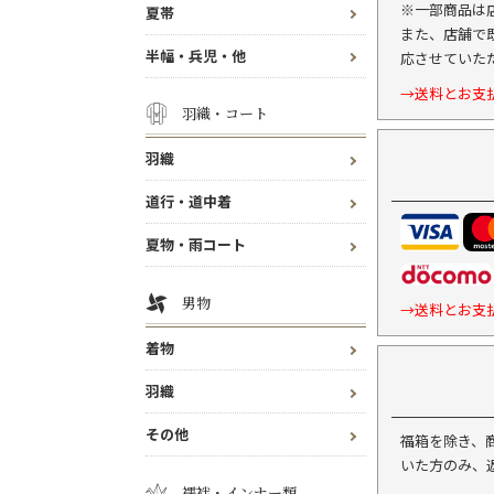
※一部商品は
夏帯
また、店舗で
半幅・兵児・他
応させていた
→送料とお支
羽織・コート
羽織
道行・道中着
夏物・雨コート
男物
→送料とお支
着物
羽織
その他
福箱を除き、
いた方のみ、
襦袢・インナー類