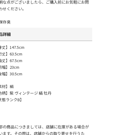
明な点がございましたら、ご購入前にお気軽にお問
わせください。
保存臭
品詳細
丈】147.5cm
丈】63.5cm
丈】67.5cm
前幅】23cm
幅】30.5cm
素材】絹
色柄】紫 ヴィンテージ 縞 牡丹
状態ランクB】
部の商品につきましては、店舗に在庫がある場合が
います。その際は、店舗からの取り寄せを行うた