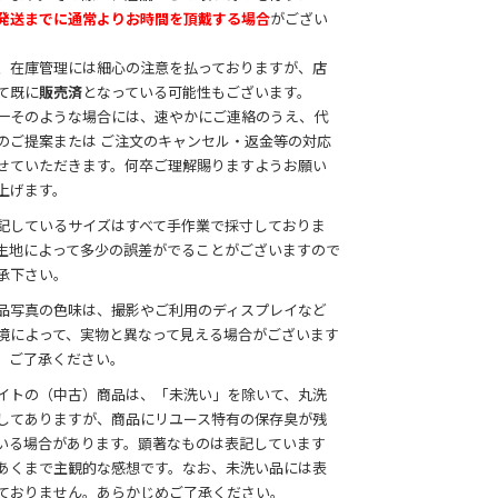
発送までに通常よりお時間を頂戴する場合
がござい
。
、在庫管理には細心の注意を払っておりますが、店
て既に
販売済
となっている可能性もございます。
一そのような場合には、速やかにご連絡のうえ、代
のご提案または ご注文のキャンセル・返金等の対応
せていただきます。何卒ご理解賜りますようお願い
上げます。
記しているサイズはすべて手作業で採寸しておりま
生地によって多少の誤差がでることがございますので
承下さい。
品写真の色味は、撮影やご利用のディスプレイなど
境によって、実物と異なって見える場合がございます
、ご了承ください。
イトの（中古）商品は、「未洗い」を除いて、丸洗
してありますが、商品にリユース特有の保存臭が残
いる場合があります。顕著なものは表記しています
あくまで主観的な感想です。なお、未洗い品には表
ておりません。あらかじめご了承ください。