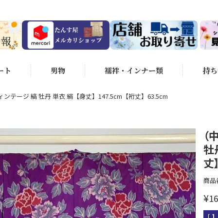
ート
男物
襦袢・インナー類
持ち
ンテージ 縞 牡丹 単衣 絹【身丈】147.5cm【裄丈】63.5cm
（
牡
丈】
商品
¥
16
[
1