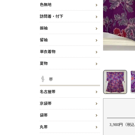
色無地
訪問着・付下
振袖
留袖
単衣着物
夏物
帯
名古屋帯
京袋帯
袋帯
3,980円（
丸帯