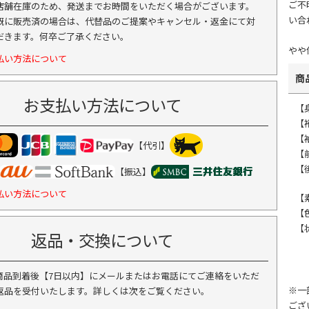
ご不
店舗在庫のため、発送までお時間をいただく場合がございます。
い合
既に販売済の場合は、代替品のご提案やキャンセル・返金にて対
だきます。何卒ご了承ください。
やや
払い方法について
商
お支払い方法について
【身
【裄
【袖
【代引】
【
【後
【振込】
払い方法について
【
【
【
返品・交換について
商品到着後【7日以内】にメールまたはお電話にてご連絡をいただ
※一
返品を受付いたします。詳しくは次をご覧ください。
ござ