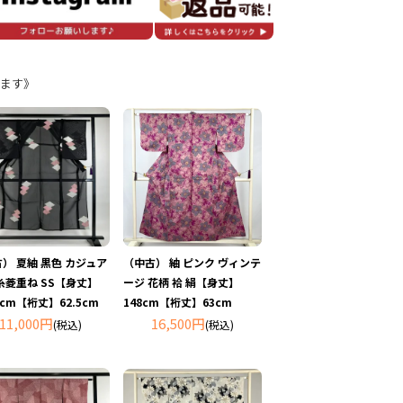
ます》
） 夏紬 黒色 カジュア
（中古） 紬 ピンク ヴィンテ
糸菱重ね SS【身丈】
ージ 花柄 袷 絹【身丈】
.5cm【裄丈】62.5cm
148cm【裄丈】63cm
11,000円
16,500円
(税込)
(税込)