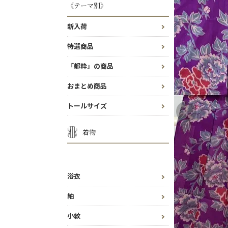
《テーマ別》
新入荷
特選商品
「都粋」の商品
おまとめ商品
トールサイズ
着物
浴衣
紬
小紋