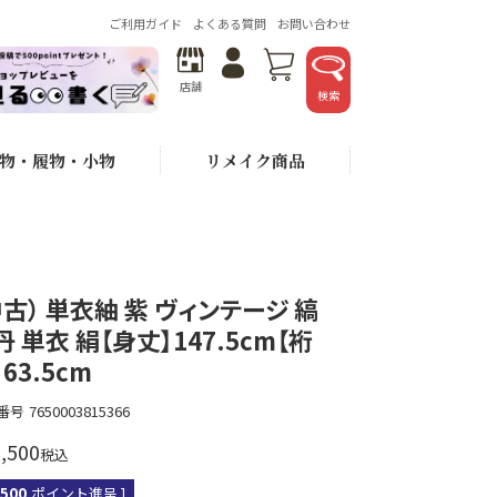
ご利用ガイド
よくある質問
お問い合わせ
店舗
検索
物・履物・小物
リメイク商品
中古） 単衣紬 紫 ヴィンテージ 縞
丹 単衣 絹【身丈】147.5cm【裄
63.5cm
番号
7650003815366
,500
税込
,500
ポイント進呈 ]