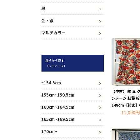
黒
金・銀
マルチカラー
身丈から探す
（レディース）
~154.5cm
（中古） 紬 赤 
155cm~159.5cm
ンテージ 紅葉 
148cm【裄丈】
160cm~164.5cm
11,000円
165cm~169.5cm
170cm~