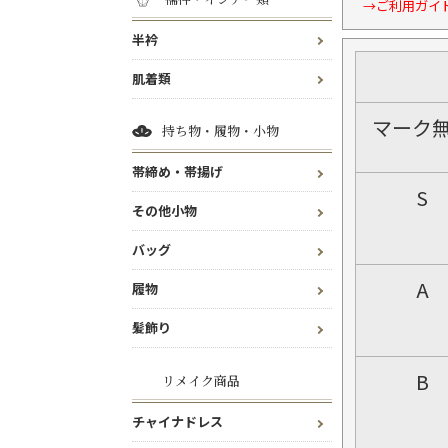
→ご利用ガイ
半衿
肌着類
マーク
持ち物・履物・小物
帯締め・帯揚げ
S
その他小物
バッグ
A
履物
髪飾り
B
リメイク商品
チャイナドレス