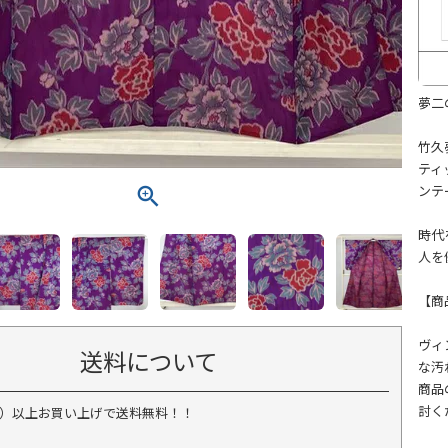
夢二
竹久
ティ
ンテ
時代
人を
【商
ヴィ
送料について
な汚
商品
討く
税込）以上お買い上げで送料無料！！