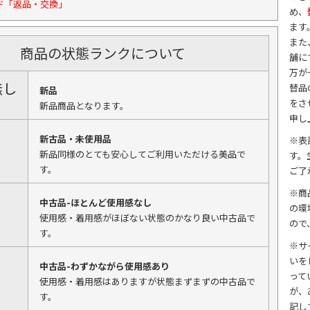
ド「返品・交換」
め、
ます
また
商品の状態ランクについて
舗に
万が
無し
替品
新品
をさ
新品商品となります。
申し
新古品・未使用品
※表
新品同様のとても安心してご利用いただける美品で
す。
す。
ご了
※商
中古品-ほとんど使用感なし
の環
使用感・着用感がほぼない状態のかなり良い中古品で
ので
す。
※サ
いを
中古品-わずかながら使用感あり
って
使用感・着用感はありますが状態まずまずの中古品で
が、
す。
記し