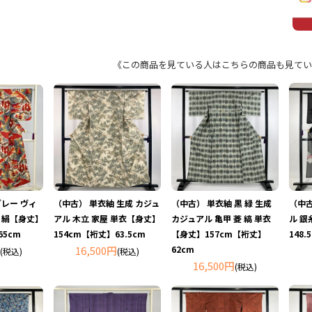
《この商品を見ている人はこちらの商品も見てい
グレー ヴィ
（中古） 単衣紬 生成 カジュ
（中古） 単衣紬 黒 緑 生成
（中古
袷 絹【身丈】
アル 木立 家屋 単衣【身丈】
カジュアル 亀甲 菱 縞 単衣
ル 銀
65cm
154cm【裄丈】63.5cm
【身丈】157cm【裄丈】
148
16,500円
62cm
(税込)
(税込)
16,500円
(税込)