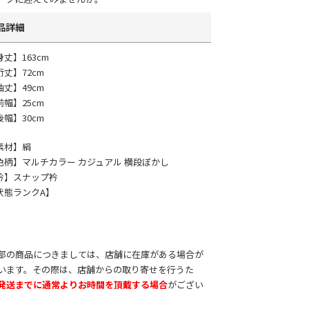
品詳細
身丈】163cm
裄丈】72cm
袖丈】49cm
前幅】25cm
後幅】30cm
素材】絹
色柄】マルチカラー カジュアル 横段ぼかし
衿】スナップ衿
状態ランクA】
部の商品につきましては、店舗に在庫がある場合が
います。その際は、店舗からの取り寄せを行うた
発送までに通常よりお時間を頂戴する場合
がござい
。