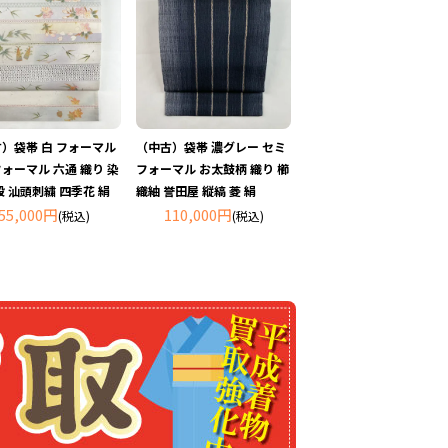
）袋帯 白 フォーマル
（中古）袋帯 濃グレー セミ
ォーマル 六通 織り 染
フォーマル お太鼓柄 織り 櫛
段 汕頭刺繍 四季花 絹
織紬 誉田屋 縦縞 菱 絹
55,000円
110,000円
(税込)
(税込)