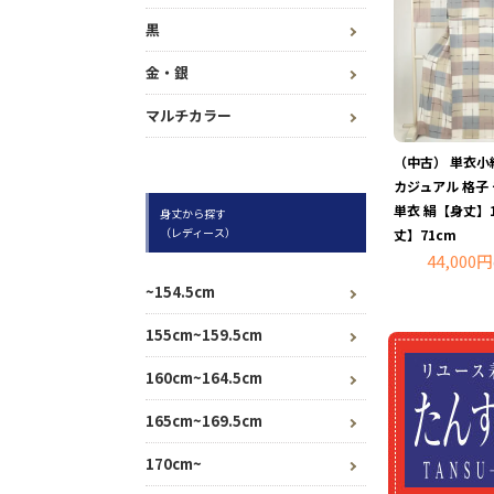
黒
金・銀
マルチカラー
（中古） 単衣小
カジュアル 格子
単衣 絹【身丈】1
身丈から探す
（レディース）
丈】71cm
44,000円
~154.5cm
155cm~159.5cm
160cm~164.5cm
165cm~169.5cm
170cm~