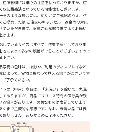
、在庫管理には細心の注意を払っておりますが、店
て既に
販売済
となっている可能性もございます。
一そのような場合には、速やかにご連絡のうえ、代
のご提案または ご注文のキャンセル・返金等の対応
せていただきます。何卒ご理解賜りますようお願い
上げます。
記しているサイズはすべて手作業で採寸しておりま
生地によって多少の誤差がでることがございますので
承下さい。
品写真の色味は、撮影やご利用のディスプレイなど
境によって、実物と異なって見える場合がございます
、ご了承ください。
イトの（中古）商品は、「未洗い」を除いて、丸洗
してありますが、商品にリユース特有の保存臭が残
いる場合があります。顕著なものは表記しています
あくまで主観的な感想です。なお、未洗い品には表
ておりません。あらかじめご了承ください。