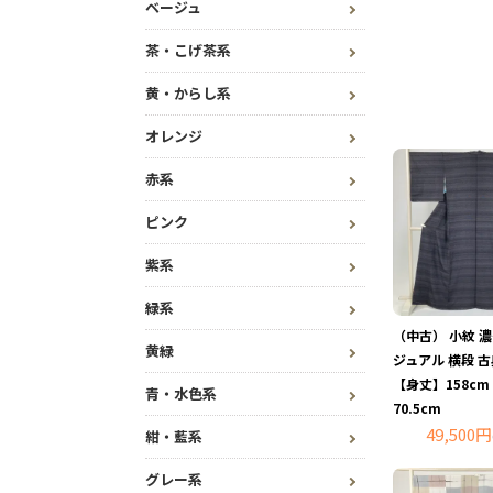
ベージュ
茶・こげ茶系
黄・からし系
オレンジ
赤系
ピンク
紫系
緑系
（中古） 小紋 濃
黄緑
ジュアル 横段 古
【身丈】158c
青・水色系
70.5cm
49,500円
紺・藍系
グレー系