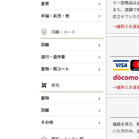
※一部商品は
夏帯
また、店舗で
半幅・兵児・他
応させていた
→送料とお支
羽織・コート
羽織
道行・道中着
夏物・雨コート
男物
→送料とお支
着物
羽織
その他
福箱を除き、
いた方のみ、
襦袢・インナー類