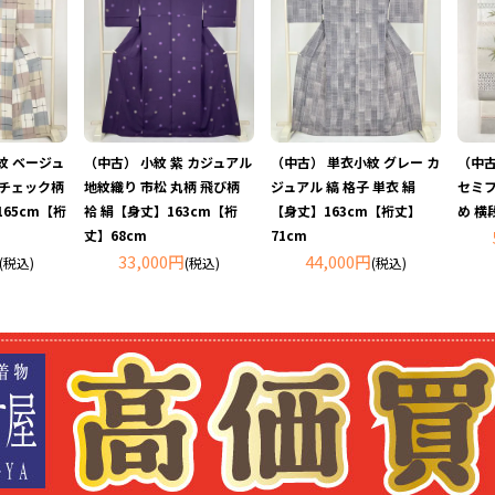
紋 ベージュ
（中古） 小紋 紫 カジュアル
（中古） 単衣小紋 グレー カ
（中古
 チェック柄
地紋織り 市松 丸柄 飛び柄
ジュアル 縞 格子 単衣 絹
セミフ
65cm【裄
袷 絹【身丈】163cm【裄
【身丈】163cm【裄丈】
め 横
丈】68cm
71cm
33,000円
44,000円
(税込)
(税込)
(税込)