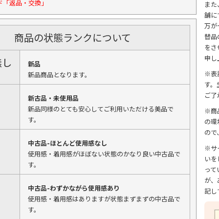
ド「返品・交換」
また
舗に
万が
商品の状態ランクについて
替品
をさ
申し
無し
新品
※表
新品商品となります。
す。
ご了
新古品・未使用品
新品同様のとても安心してご利用いただける美品で
※商
す。
の環
ので
中古品-ほとんど使用感なし
※サ
使用感・着用感がほぼない状態のかなり良い中古品で
いを
す。
って
が、
中古品-わずかながら使用感あり
記し
使用感・着用感はありますが状態まずまずの中古品で
す。