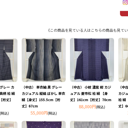
《この商品を見ている人はこちらの商品も見てい
グレー カ
（中古） 単衣紬 黒 グレー
（中古） 小紋 濃紫 紺 カジ
（中古
典柄 袷 絹
カジュアル 縦縞 ぼかし 単衣
ュアル 菱市松 袷 絹 【身
カジュ
m【裄丈】
絹【身丈】155.5cm【裄
丈】161cm【裄丈】70cm
袷 絹
丈】67cm
88,000円
丈】6
(税込)
55,000円
(税込)
(税込)