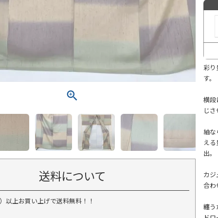
彩り
す。
横段
じさ
紬な
える
出。
送料について
カジ
合わ
税込）以上お買い上げで送料無料！！
纏う
ドロ