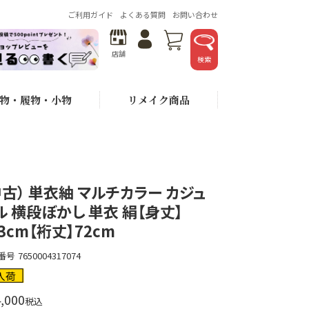
ご利用ガイド
よくある質問
お問い合わせ
店舗
検索
物・履物・小物
リメイク商品
中古） 単衣紬 マルチカラー カジュ
ル 横段ぼかし 単衣 絹【身丈】
63cm【裄丈】72cm
番号
7650004317074
入荷
,000
税込