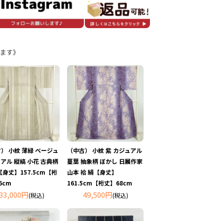
ます》
） 小紋 薄緑 ベージュ
（中古） 小紋 紫 カジュアル
アル 縦縞 小花 古典柄
蔓葉 抽象柄 ぼかし 日展作家
【身丈】157.5cm【裄
山本 袷 絹【身丈】
6cm
161.5cm【裄丈】68cm
33,000円
49,500円
(税込)
(税込)