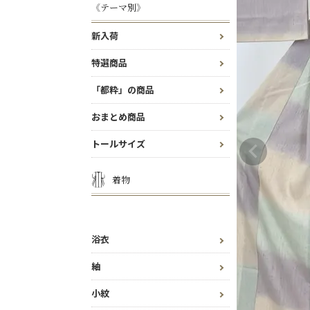
《テーマ別》
新入荷
特選商品
「都粋」の商品
おまとめ商品
トールサイズ
着物
浴衣
紬
小紋