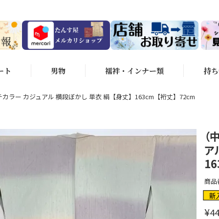
ート
男物
襦袢・インナー類
持ち
カラー カジュアル 横段ぼかし 単衣 絹【身丈】163cm【裄丈】72cm
（
ア
1
商品
新
¥
44