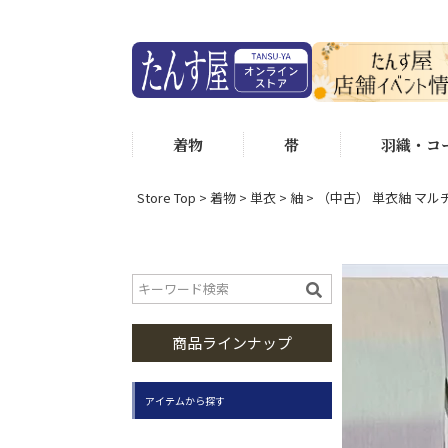
着物
帯
羽織・コ
Store Top
着物
単衣
紬
（中古） 単衣紬 マルチ
商品ラインナップ
アイテムから探す