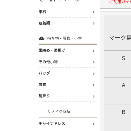
→ご利用ガイ
半衿
肌着類
マーク
持ち物・履物・小物
帯締め・帯揚げ
S
その他小物
バッグ
A
履物
髪飾り
B
リメイク商品
チャイナドレス