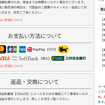
店舗在庫のため、発送までお時間をいただく場合がございます。
既に販売済の場合は、代替品のご提案やキャンセル・返金にて対
商
だきます。何卒ご了承ください。
【
払い方法について
【
【
お支払い方法について
【
【
【代引】
【
【
【振込】
【
【
払い方法について
返品・交換について
※一
ござ
商品到着後【7日以内】にメールまたはお電話にてご連絡をいただ
め、
返品を受付いたします。詳しくは次をご覧ください。
ます