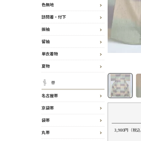
色無地
訪問着・付下
振袖
留袖
単衣着物
夏物
帯
名古屋帯
京袋帯
袋帯
3,980円（
丸帯