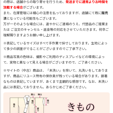
の際は、店舗からの取り寄せを行うため、
発送までに通常よりお時間を
頂戴する場合
がございます。
また、在庫管理には細心の注意を払っておりますが、店舗にて既に
販売
済
となっている可能性もございます。
万が一そのような場合には、速やかにご連絡のうえ、代替品のご提案ま
たは ご注文のキャンセル・返金等の対応をさせていただきます。何卒ご
理解賜りますようお願い申し上げます。
※表記しているサイズはすべて手作業で採寸しております。生地によっ
て多少の誤差がでることがございますのでご了承下さい。
※商品写真の色味は、撮影やご利用のディスプレイなどの環境によっ
て、実物と異なって見える場合がございますので、ご了承ください。
※サイトの（中古）商品は、「未洗い」を除いて、丸洗いをしてありま
すが、商品にリユース特有の保存臭が残っている場合があります。顕著
なものは表記していますが、あくまで主観的な感想です。なお、未洗い
品には表記しておりません。あらかじめご了承ください。