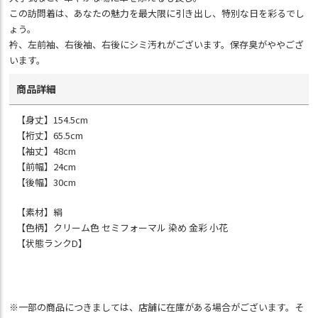
この訪問着は、あなたの魅力を最大限に引き出し、特別な日を彩るでし
ょう。
衿、左前袖、右後袖、右後にシミ汚れがございます。保存臭がややござ
います。
商品詳細
【身丈】154.5cm
【裄丈】65.5cm
【袖丈】48cm
【前幅】24cm
【後幅】30cm
【素材】絹
【色柄】クリーム色 セミフォーマル 染め 金彩 小花
【状態ランクD】
※一部の商品につきましては、店舗に在庫がある場合がございます。そ