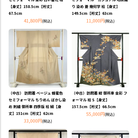
【身丈】158.5cm【裄丈】
り 染め 菱 幾何学 袷【身丈】
67.5cm
149.5cm【裄丈】63cm
41,800円
11,000円
(税込)
(税込)
（中古） 訪問着 ベージュ 蜂蜜色
（中古）訪問着 紺 御所車 金彩 フ
セミフォーマル ちりめん ぼかし染
ォーマル 袷 S【身丈】
め 刺繍 御所車 四季版 袷 絹【身
157.5cm【裄丈】66.5cm
丈】151cm【裄丈】62cm
55,000円
(税込)
33,000円
(税込)