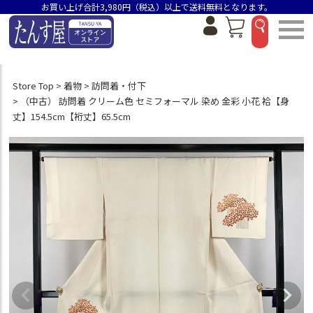
お買い上げ合計3,980円（税込）以上で送料無料となります。
Store Top
着物
訪問着・付下
（中古） 訪問着 クリーム色 セミフォーマル 染め 金彩 小花 袷【身
丈】154.5cm【裄丈】65.5cm