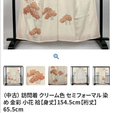
（中古） 訪問着 クリーム色 セミフォーマル 染
め 金彩 小花 袷【身丈】154.5cm【裄丈】
65.5cm