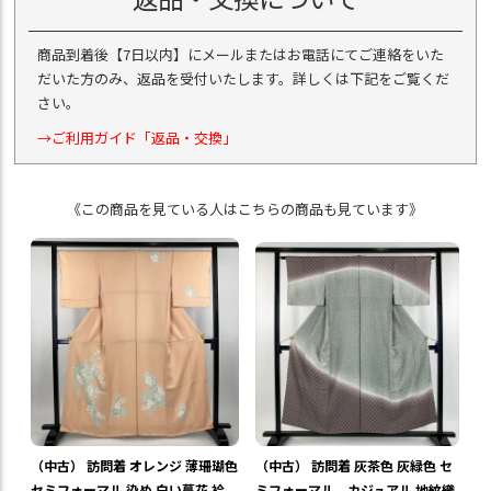
商品到着後【7日以内】にメールまたはお電話にてご連絡をいた
だいた方のみ、返品を受付いたします。詳しくは下記をご覧くだ
さい。
→ご利用ガイド「返品・交換」
《この商品を見ている人はこちらの商品も見ています》
（中古） 訪問着 オレンジ 薄珊瑚色
（中古） 訪問着 灰茶色 灰緑色 セ
セミフォーマル 染め 白い蔓花 袷
ミフォーマル カジュアル 地紋織