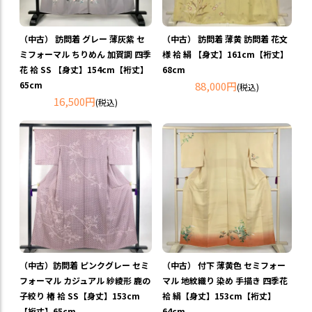
（中古） 訪問着 グレー 薄灰紫 セ
（中古） 訪問着 薄黄 訪問着 花文
ミフォーマル ちりめん 加賀調 四季
様 袷 絹 【身丈】161cm【裄丈】
花 袷 SS 【身丈】154cm【裄丈】
68cm
65cm
88,000円
(税込)
16,500円
(税込)
（中古）訪問着 ピンクグレー セミ
（中古） 付下 薄黄色 セミフォー
フォーマル カジュアル 紗綾形 鹿の
マル 地紋織り 染め 手描き 四季花
子絞り 椿 袷 SS【身丈】153cm
袷 絹【身丈】153cm【裄丈】
【裄丈】65cm
64cm