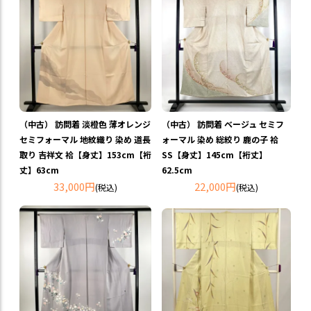
（中古） 訪問着 淡橙色 薄オレンジ
（中古） 訪問着 ベージュ セミフ
セミフォーマル 地紋織り 染め 道長
ォーマル 染め 総絞り 鹿の子 袷
取り 吉祥文 袷【身丈】153cm【裄
SS【身丈】145cm【裄丈】
丈】63cm
62.5cm
33,000円
22,000円
(税込)
(税込)