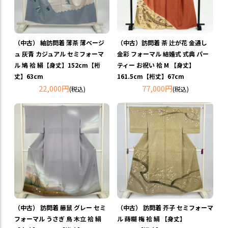
（中古） 紬訪問着 薄茶 薄ベージ
（中古）訪問着 茶 辻が花 金通し
ュ 灰青 カジュアル セミフォーマ
金彩 フォーマル 結婚式 式典 パー
ル 鳩 袷 絹【身丈】152cm【裄
ティー お祝い 袷 M 【身丈】
丈】63cm
161.5cm【裄丈】67cm
22,000円
77,000円
(税込)
(税込)
（中古） 訪問着 藤鼠 グレー セミ
（中古） 訪問着 芥子 セミフォーマ
フォーマル うさぎ 鳥 木立 袷 絹
ル 蒔糊 梅 袷 絹 【身丈】