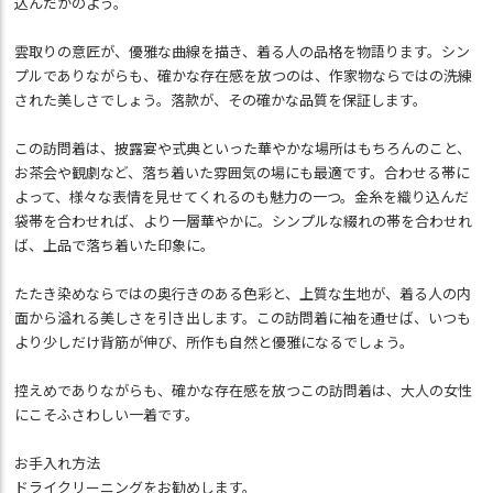
込んだかのよう。
雲取りの意匠が、優雅な曲線を描き、着る人の品格を物語ります。シン
プルでありながらも、確かな存在感を放つのは、作家物ならではの洗練
された美しさでしょう。落款が、その確かな品質を保証します。
この訪問着は、披露宴や式典といった華やかな場所はもちろんのこと、
お茶会や観劇など、落ち着いた雰囲気の場にも最適です。合わせる帯に
よって、様々な表情を見せてくれるのも魅力の一つ。金糸を織り込んだ
袋帯を合わせれば、より一層華やかに。シンプルな綴れの帯を合わせれ
ば、上品で落ち着いた印象に。
たたき染めならではの奥行きのある色彩と、上質な生地が、着る人の内
面から溢れる美しさを引き出します。この訪問着に袖を通せば、いつも
より少しだけ背筋が伸び、所作も自然と優雅になるでしょう。
控えめでありながらも、確かな存在感を放つこの訪問着は、大人の女性
にこそふさわしい一着です。
お手入れ方法
ドライクリーニングをお勧めします。