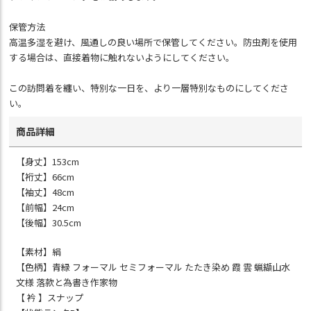
保管方法
高温多湿を避け、風通しの良い場所で保管してください。防虫剤を使用
する場合は、直接着物に触れないようにしてください。
この訪問着を纏い、特別な一日を、より一層特別なものにしてくださ
い。
商品詳細
【身丈】153cm
【裄丈】66cm
【袖丈】48cm
【前幅】24cm
【後幅】30.5cm
【素材】絹
【色柄】青緑 フォーマル セミフォーマル たたき染め 霞 雲 蝋纈山水
文様 落款と為書き作家物
【 衿 】スナップ