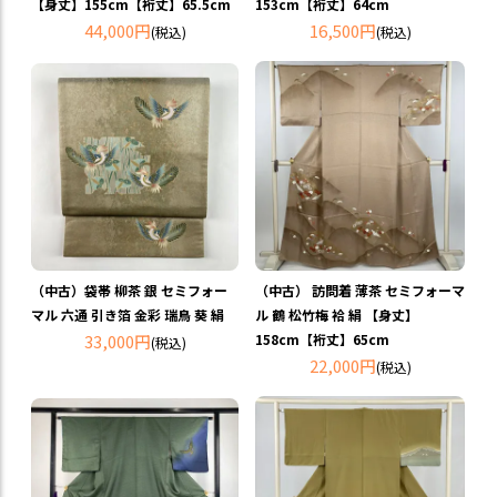
【身丈】155cm【裄丈】65.5cm
153cm【裄丈】64cm
44,000円
16,500円
(税込)
(税込)
（中古）袋帯 柳茶 銀 セミフォー
（中古） 訪問着 薄茶 セミフォーマ
マル 六通 引き箔 金彩 瑞鳥 葵 絹
ル 鶴 松竹梅 袷 絹 【身丈】
33,000円
158cm【裄丈】65cm
(税込)
22,000円
(税込)