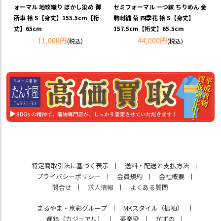
ォーマル 地紋織り ぼかし染め 御
セミフォーマル 一つ紋 ちりめん 金
所車 袷 S【身丈】155.5cm【裄
駒刺繍 菊 四季花 袷 S【身丈】
丈】65cm
157.5cm【裄丈】65.5cm
11,000円
44,000円
(税込)
(税込)
特定商取引法に基づく表示
送料・配送と支払方法
プライバシーポリシー
会員規約
会社概要
問合せ
求人情報
よくある質問
まるやま・京彩グループ
MKスタイル（振袖）
都粋（カジュアル）
夢楽染
かずの