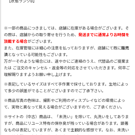
【状態ランクB】
※一部の商品につきましては、店舗に在庫がある場合がございます。そ
の際は、店舗からの取り寄せを行うため、
発送までに通常よりお時間を
頂戴する場合
がございます。
また、在庫管理には細心の注意を払っておりますが、店舗にて既に
販売
済
となっている可能性もございます。
万が一そのような場合には、速やかにご連絡のうえ、代替品のご提案ま
たは ご注文のキャンセル・返金等の対応をさせていただきます。何卒ご
理解賜りますようお願い申し上げます。
※表記しているサイズはすべて手作業で採寸しております。生地によっ
て多少の誤差がでることがございますのでご了承下さい。
※商品写真の色味は、撮影やご利用のディスプレイなどの環境によっ
て、実物と異なって見える場合がございますので、ご了承ください。
※サイトの（中古）商品は、「未洗い」を除いて、丸洗いをしてありま
すが、商品にリユース特有の保存臭が残っている場合があります。顕著
なものは表記していますが、あくまで主観的な感想です。なお、未洗い