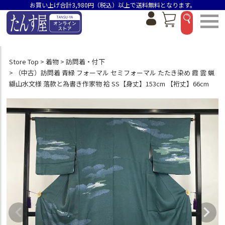
お買い上げ合計3,980円（税込）以上で送料無料となります。
Store Top
着物
訪問着・付下
（中古）訪問着 青緑 フォーマル セミフォーマル たたき染め 霞 雲 蝋
纈山水文様 落款と為書き作家物 袷 SS【身丈】153cm 【裄丈】66cm