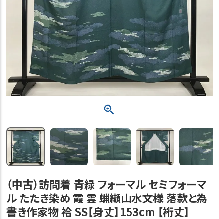
（中古）訪問着 青緑 フォーマル セミフォーマ
ル たたき染め 霞 雲 蝋纈山水文様 落款と為
書き作家物 袷 SS【身丈】153cm 【裄丈】