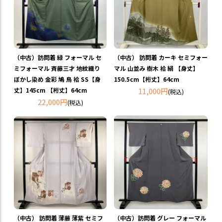
（中古）訪問着 緑 フォーマル セ
（中古） 訪問着 カーキ セミフォー
ミフォーマル 斉藤三才 地紋織り
マル 山並み 樹木 袷 絹 【身丈】
ぼかし染め 金彩 鳩 鳥 袷 SS【身
150.5cm【裄丈】64cm
丈】145cm 【裄丈】64cm
11,000円
(税込)
22,000円
(税込)
（中古） 訪問着 薄藤 薄紫 セミフ
（中古）訪問着 グレー フォーマル