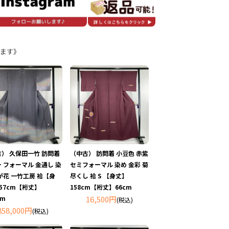
ます》
） 久保田一竹 訪問着
（中古） 訪問着 小豆色 赤紫
 フォーマル 金通し 染
セミフォーマル 染め 金彩 菊
が花 一竹工房 袷【身
尽くし 袷 S 【身丈】
57cm【裄丈】
158cm【裄丈】66cm
cm
16,500円
(税込)
858,000円
(税込)