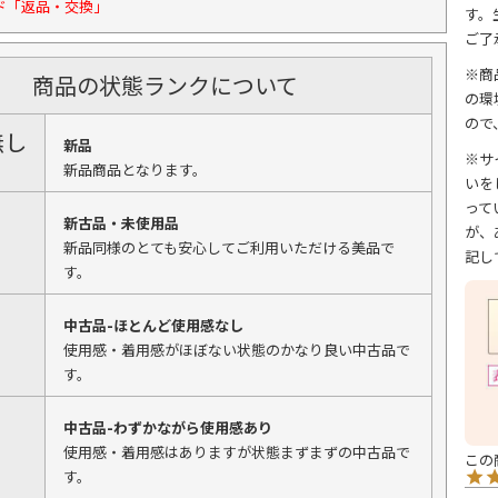
ド「返品・交換」
す。
ご了
※商
商品の状態ランクについて
の環
ので
無し
新品
※サ
新品商品となります。
いを
って
新古品・未使用品
が、
新品同様のとても安心してご利用いただける美品で
記し
す。
中古品-ほとんど使用感なし
使用感・着用感がほぼない状態のかなり良い中古品で
す。
中古品-わずかながら使用感あり
使用感・着用感はありますが状態まずまずの中古品で
す。