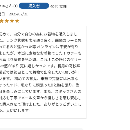
みゅ
1
購入者
40代
女性
稿日
2025/02/21
初めて、自分で自分の為にお着物を購入しまし
た。ランク状態も表示通り良く、画像カラーと思
ってるのと違かった等 オンラインは不安が有り
ましたが、本当に素敵なお着物でした！カラーも
写真より現物を見た時、これ！この感じのグリー
ン!!感があり 更に嬉しかったです。長男の高校卒
業式では節目として着物で出席したい!!願いが叶
います。 初めての育児、未熟で完璧には出来な
かったケド、私なりに頑張った‼️と胸を張り、当
日を楽しみにしています。また、スタッフさんの
対応も丁寧でメール文章から優しさを感じ安心し
て購入させて頂けました。ありがとうございまし
た。大切にします!!