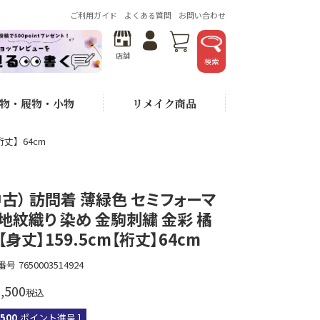
ご利用ガイド
よくある質問
お問い合わせ
店舗
検索
物・履物・小物
リメイク商品
裄丈】64cm
中古） 訪問着 薄緑色 セミフォーマ
 地紋織り 染め 金駒刺繍 金彩 橘
【身丈】159.5cm【裄丈】64cm
番号
7650003514924
,500
税込
,500
ポイント進呈 ]