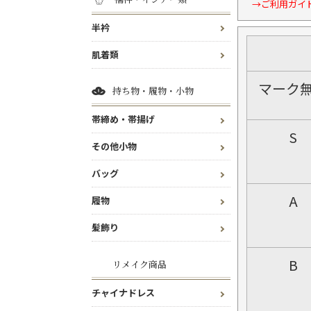
→ご利用ガイ
半衿
肌着類
マーク
持ち物・履物・小物
帯締め・帯揚げ
S
その他小物
バッグ
A
履物
髪飾り
B
リメイク商品
チャイナドレス