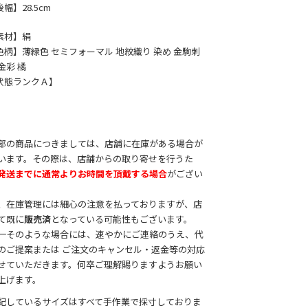
幅】28.5cm
素材】絹
色柄】薄緑色 セミフォーマル 地紋織り 染め 金駒刺
金彩 橘
状態ランクＡ】
部の商品につきましては、店舗に在庫がある場合が
います。その際は、店舗からの取り寄せを行うた
発送までに通常よりお時間を頂戴する場合
がござい
。
、在庫管理には細心の注意を払っておりますが、店
て既に
販売済
となっている可能性もございます。
一そのような場合には、速やかにご連絡のうえ、代
のご提案または ご注文のキャンセル・返金等の対応
せていただきます。何卒ご理解賜りますようお願い
上げます。
記しているサイズはすべて手作業で採寸しておりま