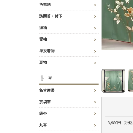
色無地
訪問着・付下
振袖
留袖
単衣着物
夏物
帯
名古屋帯
京袋帯
袋帯
3,980円（
丸帯