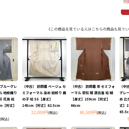
《この商品を見ている人はこちらの商品も見てい
 ブルーグレ
（中古） 訪問着 ベージュ セ
（中古） 訪問着 茶 セミフォ
（中古
ル 地紋織り
ミフォーマル 染め 総絞り 鹿
ーマル 若松 硯 源氏香 袷 絹
グレー
 花鳥 袷
の子 袷 SS【身丈】
【身丈】159cm【裄丈】
め 辻
cm【裄丈】
145cm【裄丈】62.5cm
66cm
丈】1
22,000円
60,500円
65.5
(税込)
(税込)
(税込)