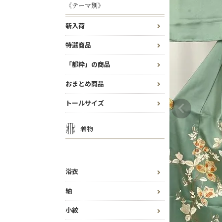
《テーマ別》
新入荷
特選商品
「都粋」の商品
おまとめ商品
トールサイズ
着物
浴衣
紬
小紋