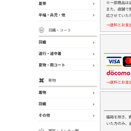
※一部商品は
夏帯
また、店舗で
半幅・兵児・他
応させていた
→送料とお支
羽織・コート
羽織
道行・道中着
夏物・雨コート
男物
→送料とお支
着物
羽織
その他
福箱を除き、
いた方のみ、
襦袢・インナー類