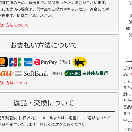
店舗在庫のため、発送までお時間をいただく場合がございます。
【後
既に販売済の場合は、代替品のご提案やキャンセル・返金にて対
だきます。何卒ご了承ください。
【
【
払い方法について
繍 
【
お支払い方法について
※一
【代引】
ござ
【振込】
め、
ます
払い方法について
また
舗に
返品・交換について
万が
替品
をさ
商品到着後【7日以内】にメールまたはお電話にてご連絡をいただ
申し
返品を受付いたします。詳しくは次をご覧ください。
※表