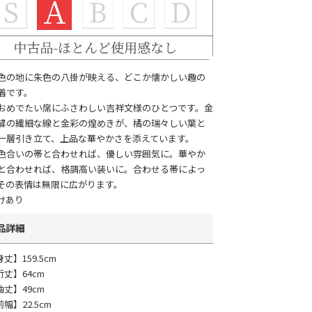
色の地に朱色の八掛が映える、どこか懐かしい趣の
着です。
おめでたい席にふさわしい吉祥文様のひとつです。金
繍の繊細な線と金彩の煌めきが、橘の瑞々しい葉と
一層引き立て、上品な華やかさを添えています。
色合いの帯と合わせれば、優しい雰囲気に。華やか
と合わせれば、格調高い装いに。合わせる帯によっ
その表情は無限に広がります。
けあり
品詳細
丈】159.5cm
裄丈】64cm
袖丈】49cm
幅】22.5cm