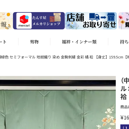
ート
男物
襦袢・インナー類
持ち
緑色 セミフォーマル 地紋織り 染め 金駒刺繍 金彩 橘 袷 【身丈】159.5cm【
（
ル
袷 
商品
¥
16
[
1