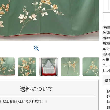
薄緑
訪問
橘は
駒刺
実を
淡い
な帯
て、
しつ
商
送料について
【身
【
税込）以上お買い上げで送料無料！！
【
【前