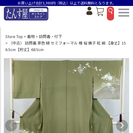
お買い上げ合計3,980円（税込）以上で送料無料となります。
Store Top
着物
訪問着・付下
（中古） 訪問着 草色 緑 セミフォーマル 椿 桜 撫子 袷 絹 【身丈】15
6.5cm【裄丈】68.5cm