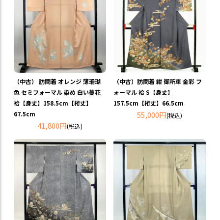
（中古） 訪問着 オレンジ 薄珊瑚
（中古）訪問着 紺 御所車 金彩 フ
色 セミフォーマル 染め 白い蔓花
ォーマル 袷 S【身丈】
袷【身丈】158.5cm【裄丈】
157.5cm【裄丈】66.5cm
67.5cm
55,000円
(税込)
41,800円
(税込)