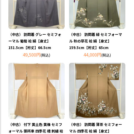
（中古） 訪問着 グレー セミフォ
（中古） 訪問着 緑 セミフォーマ
ーマル 葡萄 袷 絹【身丈】
ル 秋の草花 袷 絹【身丈】
151.5cm【裄丈】66.5cm
159.5cm【裄丈】65cm
49,500円
44,000円
(税込)
(税込)
（中古） 付下 黄土色 黄橡 セミフ
（中古） 訪問着 薄茶 セミフォー
ォーマル 御所車 四季花 橋 刺繍 袷
マル 四季花 袷 絹【身丈】