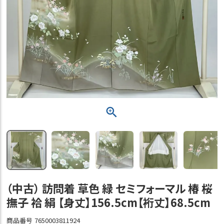
（中古） 訪問着 草色 緑 セミフォーマル 椿 桜
撫子 袷 絹 【身丈】156.5cm【裄丈】68.5cm
商品番号
7650003811924