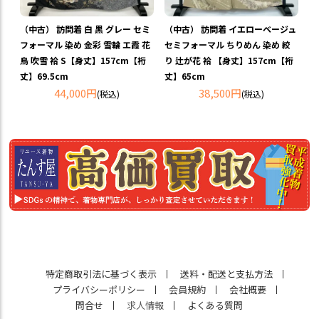
（中古） 訪問着 白 黒 グレー セミ
（中古） 訪問着 イエローベージュ
フォーマル 染め 金彩 雪輪 エ霞 花
セミフォーマル ちりめん 染め 絞
鳥 吹雪 袷 S【身丈】157cm【裄
り 辻が花 袷 【身丈】157cm【裄
丈】69.5cm
丈】65cm
44,000円
38,500円
(税込)
(税込)
特定商取引法に基づく表示
送料・配送と支払方法
プライバシーポリシー
会員規約
会社概要
問合せ
求人情報
よくある質問