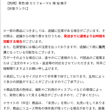
【色柄】草色 緑 セミフォーマル 椿 桜 撫子
【状態ランクC】
※一部の商品につきましては、店舗に在庫がある場合がございます。そ
の際は、店舗からの取り寄せを行うため、
発送までに通常よりお時間を
頂戴する場合
がございます。
また、在庫管理には細心の注意を払っておりますが、店舗にて既に
販売
済
となっている可能性もございます。
万が一そのような場合には、速やかにご連絡のうえ、代替品のご提案ま
たは ご注文のキャンセル・返金等の対応をさせていただきます。何卒ご
理解賜りますようお願い申し上げます。
※表記しているサイズはすべて手作業で採寸しております。生地によっ
て多少の誤差がでることがございますのでご了承下さい。
※商品写真の色味は、撮影やご利用のディスプレイなどの環境によっ
て、実物と異なって見える場合がございますので、ご了承ください。
※サイトの（中古）商品は、「未洗い」を除いて、丸洗いをしてありま
すが、商品にリユース特有の保存臭が残っている場合があります。顕著