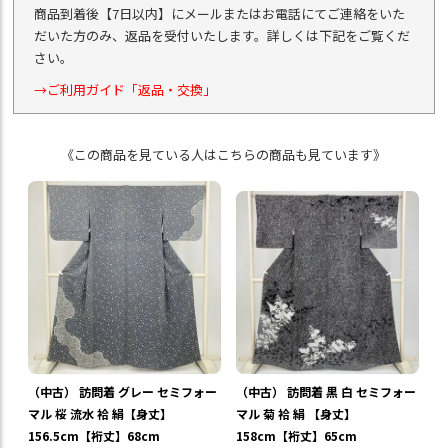
商品到着後【7日以内】にメールまたはお電話にてご連絡をいた
だいた方のみ、返品を受付いたします。詳しくは下記をご覧くだ
さい。
→ご利用ガイド「返品・交換」
《この商品を見ている人はこちらの商品も見ています》
（中古） 訪問着 グレー セミフォー
（中古） 訪問着 黒 白 セミフォー
マル 桜 流水 袷 絹【身丈】
マル 菊 袷 絹 【身丈】
156.5cm【裄丈】68cm
158cm【裄丈】65cm