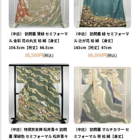
（中古） 訪問着 薄緑 セミフォーマ
（中古） 訪問着 緑 セミフォーマ
ル 金彩 花の丸文 袷 絹【身丈】
ル 辻が花 袷 絹 【身丈】
156.5cm【裄丈】66.5cm
163cm【裄丈】67cm
38,500円
66,000円
(税込)
(税込)
（中古）特撰京友禅 松井青々 訪問
（中古） 訪問着 マルチカラー セ
着 薄緑色 セミフォーマル 松井青々
ミフォーマル 笹 袷 絹【身丈】