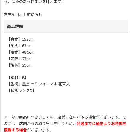
る、深みのある佇まいを叶えます。
左右袖口、上前に汚れ
商品詳細
【身丈】152cm
【裄丈】63cm
【袖丈】48.5cm
【前幅】23cm
【後幅】29cm
【素材】絹
【色柄】墨黒 セミフォーマル 花草文
【状態ランクD】
※一部の商品につきましては、店舗に在庫がある場合がございます。そ
の際は、店舗からの取り寄せを行うため、
発送までに通常よりお時間を
頂戴する場合
がございます。