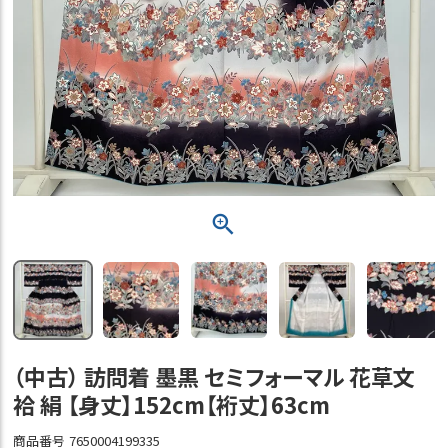
（中古） 訪問着 墨黒 セミフォーマル 花草文
袷 絹 【身丈】152cm【裄丈】63cm
商品番号
7650004199335