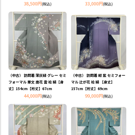
38,500円
33,000円
(税込)
(税込)
（中古） 訪問着 薄灰緑 グレー セミ
（中古） 訪問着 紺 紫 セミフォー
フォーマル 華文 唐花 雲 袷 絹【身
マル 辻が花 袷 絹 【身丈】
丈】154cm【裄丈】67cm
157cm【裄丈】69cm
44,000円
99,000円
(税込)
(税込)