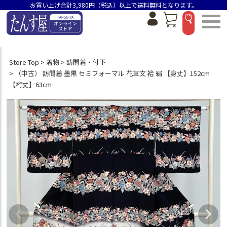
お買い上げ合計3,980円（税込）以上で送料無料となります。
Store Top
着物
訪問着・付下
（中古） 訪問着 墨黒 セミフォーマル 花草文 袷 絹 【身丈】152cm
【裄丈】63cm