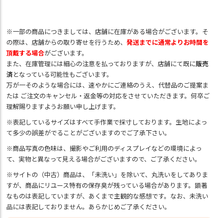
※一部の商品につきましては、店舗に在庫がある場合がございます。そ
の際は、店舗からの取り寄せを行うため、
発送までに通常よりお時間を
頂戴する場合
がございます。
また、在庫管理には細心の注意を払っておりますが、店舗にて既に
販売
済
となっている可能性もございます。
万が一そのような場合には、速やかにご連絡のうえ、代替品のご提案ま
たは ご注文のキャンセル・返金等の対応をさせていただきます。何卒ご
理解賜りますようお願い申し上げます。
※表記しているサイズはすべて手作業で採寸しております。生地によっ
て多少の誤差がでることがございますのでご了承下さい。
※商品写真の色味は、撮影やご利用のディスプレイなどの環境によっ
て、実物と異なって見える場合がございますので、ご了承ください。
※サイトの（中古）商品は、「未洗い」を除いて、丸洗いをしてありま
すが、商品にリユース特有の保存臭が残っている場合があります。顕著
なものは表記していますが、あくまで主観的な感想です。なお、未洗い
品には表記しておりません。あらかじめご了承ください。