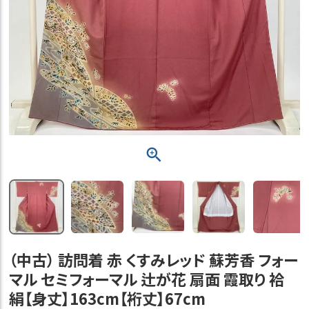
（中古） 訪問着 赤 くすみレッド 蘇芳香 フォー
マル セミフォーマル 辻が花 扇面 霞取り 袷
絹【身丈】163cm【裄丈】67cm