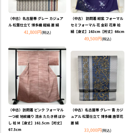
（中古）名古屋帯 グレー カジュア
（中古） 訪問着 紺紫 フォーマル
ル 松葉仕立て 博多織 縦縞 菱 絹
セミフォーマル 花 金彩 花車 袷
41,800円
絹【身丈】163cm【裄丈】66cm
(税込)
49,500円
(税込)
（中古）訪問着 ピンク フォーマル
（中古）名古屋帯 グレー 青 カジ
一つ紋 地紋織り 流水 たたき柄 ぼか
ュアル 松葉仕立て 博多織 唐草花
し 袷 M【身丈】161.5cm【裄丈】
菱 絹
67.5cm
33,000円
(税込)