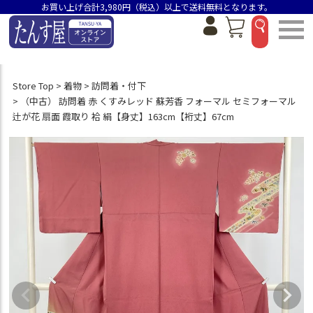
お買い上げ合計3,980円（税込）以上で送料無料となります。
Store Top
着物
訪問着・付下
（中古） 訪問着 赤 くすみレッド 蘇芳香 フォーマル セミフォーマル
辻が花 扇面 霞取り 袷 絹【身丈】163cm【裄丈】67cm