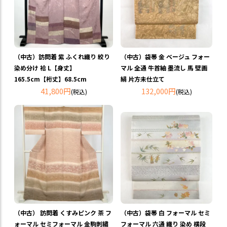
（中古）訪問着 紫 ふくれ織り 絞り
（中古）袋帯 金 ベージュ フォー
染め分け 袷 L【身丈】
マル 全通 牛首紬 墨流し 馬 壁画
165.5cm【裄丈】68.5cm
絹 片方未仕立て
41,800円
132,000円
(税込)
(税込)
（中古） 訪問着 くすみピンク 茶 フ
（中古）袋帯 白 フォーマル セミ
ォーマル セミフォーマル 金駒刺繡
フォーマル 六通 織り 染め 横段