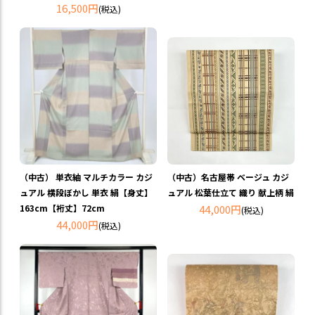
16,500円
(税込)
（中古） 単衣紬 マルチカラー カジ
（中古）名古屋帯 ベージュ カジ
ュアル 横段ぼかし 単衣 絹【身丈】
ュアル 松葉仕立て 織り 献上柄 絹
163cm【裄丈】72cm
44,000円
(税込)
44,000円
(税込)