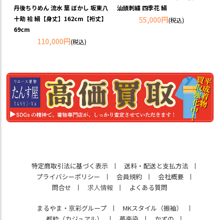
丹後ちりめん 流水 葉 ぼかし 坂東八
汕頭刺繍 四季花 絹
十助 袷 絹【身丈】162cm【裄丈】
55,000円
(税込)
69cm
110,000円
(税込)
特定商取引法に基づく表示
送料・配送と支払方法
プライバシーポリシー
会員規約
会社概要
問合せ
求人情報
よくある質問
まるやま・京彩グループ
MKスタイル（振袖）
都粋（カジュアル）
夢楽染
かずの