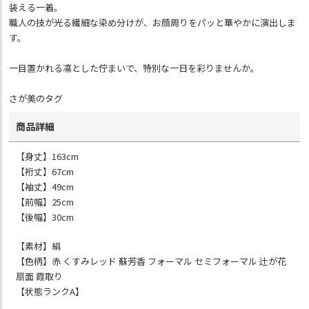
装える一着。
職人の技が光る繊細な染め分けが、お顔周りをパッと華やかに演出しま
す。
一目置かれる凛とした佇まいで、特別な一日を彩りませんか。
さが美のタグ
商品詳細
【身丈】163cm
【裄丈】67cm
【袖丈】49cm
【前幅】25cm
【後幅】30cm
【素材】絹
【色柄】赤 くすみレッド 蘇芳香 フォーマル セミフォーマル 辻が花
扇面 霞取り
【状態ランクA】