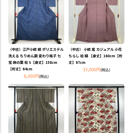
（中古）江戸小紋 紺 ポリエステル
（中古） 小紋 紫 カジュアル 小花
洗える ちりめん調 変わり格子 七
ちらし 袷 絹 【身丈】160cm【裄
宝 麻の葉 袷 S【身丈】158cm
丈】67cm
【裄丈】64cm
33,000円
(税込)
8,000円
(税込)