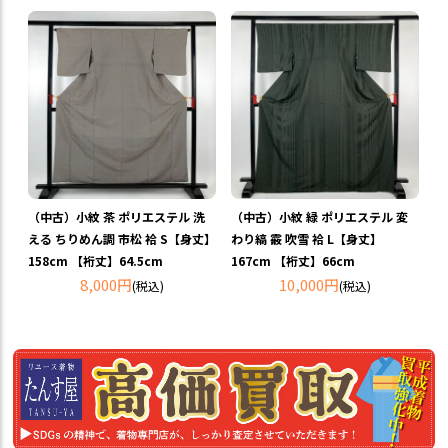
（中古）小紋 茶 ポリエステル 洗
（中古）小紋 緑 ポリエステル 変
える ちりめん調 市松 袷 S【身丈】
わり縞 霰 吹雪 袷 L【身丈】
158cm 【裄丈】64.5cm
167cm 【裄丈】66cm
8,000円
10,000円
(税込)
(税込)