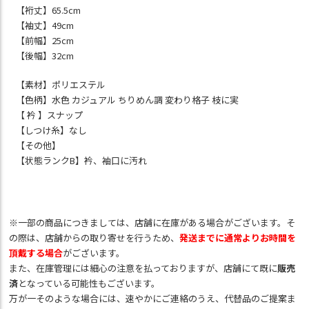
【裄丈】65.5cm
【袖丈】49cm
【前幅】25cm
【後幅】32cm
【素材】ポリエステル
【色柄】水色 カジュアル ちりめん調 変わり格子 枝に実
【 衿 】スナップ
【しつけ糸】なし
【その他】
【状態ランクB】衿、袖口に汚れ
※一部の商品につきましては、店舗に在庫がある場合がございます。そ
の際は、店舗からの取り寄せを行うため、
発送までに通常よりお時間を
頂戴する場合
がございます。
また、在庫管理には細心の注意を払っておりますが、店舗にて既に
販売
済
となっている可能性もございます。
万が一そのような場合には、速やかにご連絡のうえ、代替品のご提案ま