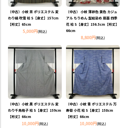
（中古）小紋 茶 ポリエステル 変
（中古） 小紋 薄卵色 黄色 カジュ
わり縞 吹雪 袷 S【身丈】157cm
アル ちりめん 型絵染め 扇面 四季
【裄丈】65cm
花 袷 S【身丈】156.5cm【裄丈】
5,000円
66cm
(税込)
8,800円
(税込)
（中古）小紋 黒 ポリエステル 変
（中古）小紋 青 ポリエステル 万
わり千鳥格子 袷 S【身丈】159cm
寿菊 小花 袷 S【身丈】158cm
【裄丈】66cm
【裄丈】66cm
10,000円
10,000円
(税込)
(税込)