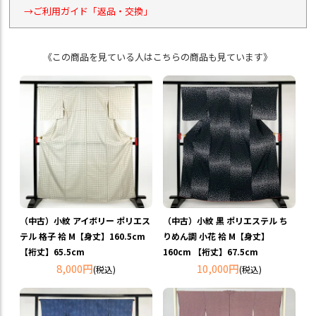
→ご利用ガイド「返品・交換」
《この商品を見ている人はこちらの商品も見ています》
（中古）小紋 アイボリー ポリエス
（中古）小紋 黒 ポリエステル ち
テル 格子 袷 M【身丈】160.5cm
りめん調 小花 袷 M【身丈】
【裄丈】65.5cm
160cm 【裄丈】67.5cm
8,000円
10,000円
(税込)
(税込)