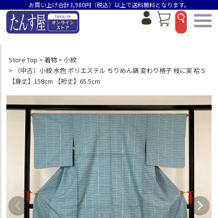
お買い上げ合計3,980円（税込）以上で送料無料となります。
Store Top
着物
小紋
（中古）小紋 水色 ポリエステル ちりめん調 変わり格子 枝に実 袷 S
【身丈】158cm 【裄丈】65.5cm