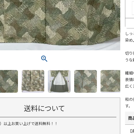
しっ
染め
切り
うな
繊細
表情
広く
和の
送料について
す。
商
税込）以上お買い上げで送料無料！！
【身