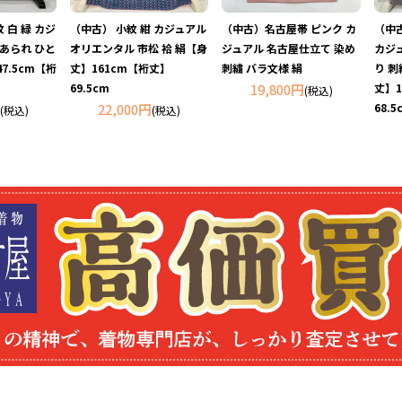
 白 緑 カジ
（中古） 小紋 紺 カジュアル
（中古）名古屋帯 ピンク カ
（中
 あられ ひと
オリエンタル 市松 袷 絹【身
ジュアル 名古屋仕立て 染め
カジュ
7.5cm【裄
丈】161cm【裄丈】
刺繍 バラ文様 絹
り 刺
69.5cm
19,800円
丈】1
(税込)
22,000円
68.5
(税込)
(税込)