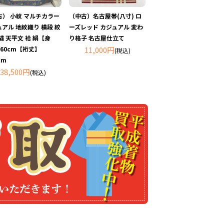
古） 小紋 マルチカラー
（中古）名古屋帯(八寸) ロ
アル 地紋織り 横段 絞
ーズレッド カジュアル 変わ
繍 天平文 袷 絹【身
り格子 名古屋仕立て
60cm【裄丈】
11,000円
(税込)
cm
38,500円
(税込)