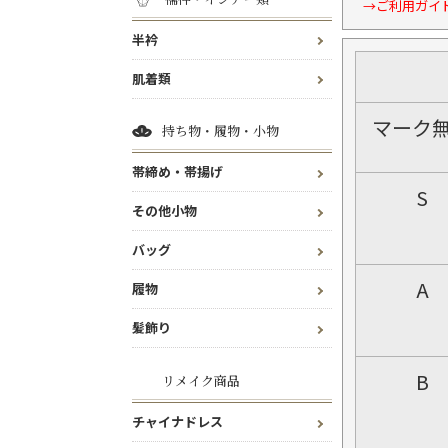
→ご利用ガイ
半衿
肌着類
マーク
持ち物・履物・小物
帯締め・帯揚げ
S
その他小物
バッグ
A
履物
髪飾り
B
リメイク商品
チャイナドレス