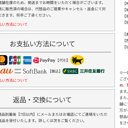
店舗在庫のため、発送までお時間をいただく場合がございます。
【裄
既に販売済の場合は、代替品のご提案やキャンセル・返金にて対
【袖
だきます。何卒ご了承ください。
【前
【後
払い方法について
【
【
お支払い方法について
【
【代引】
【振込】
※一
ござ
払い方法について
め、
ます
返品・交換について
また
舗に
万が
商品到着後【7日以内】にメールまたはお電話にてご連絡をいただ
替品
返品を受付いたします。詳しくは次をご覧ください。
をさ