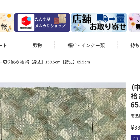
ート
男物
襦袢・インナー類
持ち
 切り嵌め 袷 絹【身丈】159.5cm【裄丈】65.5cm
（
袷
65
商品
¥
33
[
3