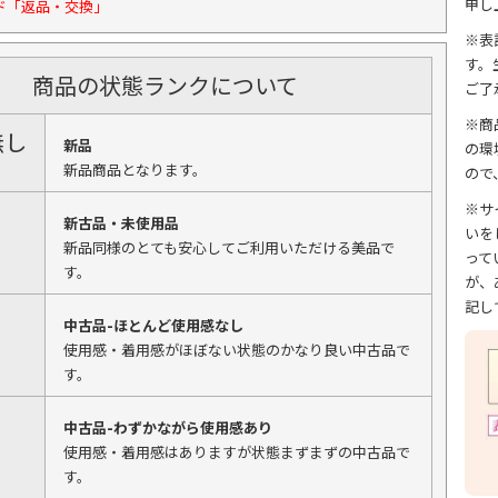
申し
ド「返品・交換」
※表
す。
商品の状態ランクについて
ご了
※商
無し
新品
の環
新品商品となります。
ので
※サ
新古品・未使用品
いを
新品同様のとても安心してご利用いただける美品で
って
す。
が、
記し
中古品-ほとんど使用感なし
使用感・着用感がほぼない状態のかなり良い中古品で
す。
中古品-わずかながら使用感あり
使用感・着用感はありますが状態まずまずの中古品で
す。