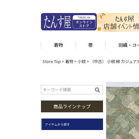
着物
帯
羽織・コ
Store Top
着物
小紋
（中古） 小紋 緑 カジュアル
商品ラインナップ
アイテムから探す