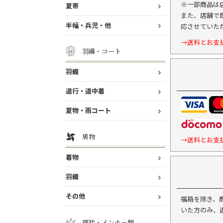
※一部商品は
夏帯
また、店舗で
半幅・兵児・他
応させていた
→送料とお支
羽織・コート
羽織
道行・道中着
夏物・雨コート
男物
→送料とお支
着物
羽織
その他
福箱を除き、
いた方のみ、
襦袢・インナー類