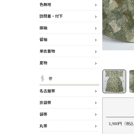
色無地
訪問着・付下
振袖
留袖
単衣着物
夏物
帯
名古屋帯
京袋帯
袋帯
3,980円（
丸帯