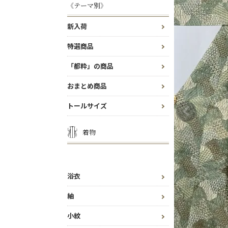
《テーマ別》
新入荷
特選商品
「都粋」の商品
おまとめ商品
トールサイズ
着物
浴衣
紬
小紋