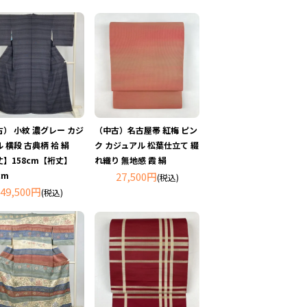
） 小紋 濃グレー カジ
（中古）名古屋帯 紅梅 ピン
 横段 古典柄 袷 絹
ク カジュアル 松葉仕立て 綴
丈】158cm【裄丈】
れ織り 無地感 霞 絹
cm
27,500円
(税込)
49,500円
(税込)