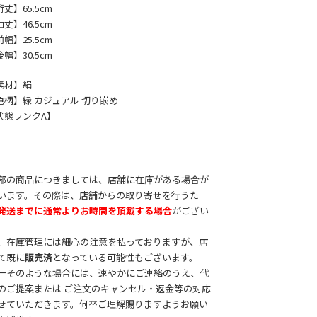
丈】65.5cm
丈】46.5cm
幅】25.5cm
幅】30.5cm
素材】絹
色柄】緑 カジュアル 切り嵌め
状態ランクA】
部の商品につきましては、店舗に在庫がある場合が
います。その際は、店舗からの取り寄せを行うた
発送までに通常よりお時間を頂戴する場合
がござい
。
、在庫管理には細心の注意を払っておりますが、店
て既に
販売済
となっている可能性もございます。
一そのような場合には、速やかにご連絡のうえ、代
のご提案または ご注文のキャンセル・返金等の対応
せていただきます。何卒ご理解賜りますようお願い