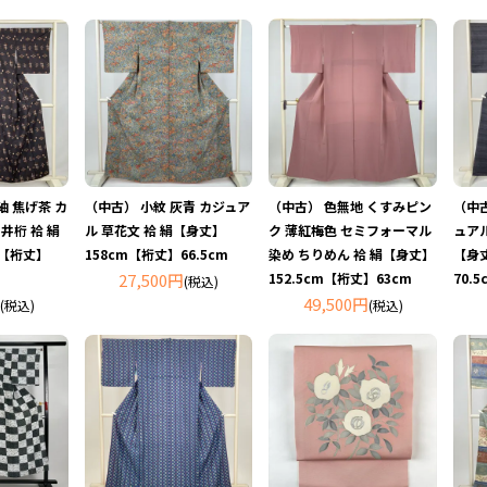
紬 焦げ茶 カ
（中古） 小紋 灰青 カジュア
（中古） 色無地 くすみピン
（中古
 井桁 袷 絹
ル 草花文 袷 絹【身丈】
ク 薄紅梅色 セミフォーマル
ュアル
m【裄丈】
158cm【裄丈】66.5cm
染め ちりめん 袷 絹【身丈】
【身
27,500円
152.5cm【裄丈】63cm
70.5
(税込)
49,500円
(税込)
(税込)