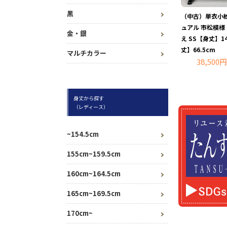
黒
（中古）単衣小紋
ュアル 市松模様
金・銀
え SS【身丈】14
丈】66.5cm
マルチカラー
38,500円
身丈から探す
（レディース）
~154.5cm
155cm~159.5cm
160cm~164.5cm
165cm~169.5cm
170cm~