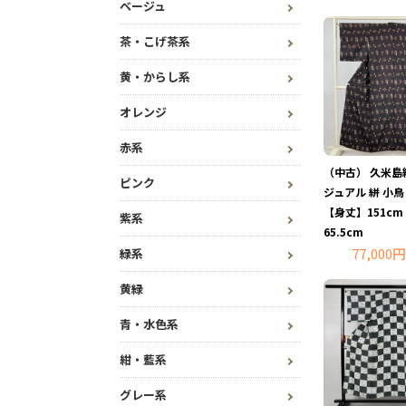
ベージュ
茶・こげ茶系
黄・からし系
オレンジ
赤系
（中古） 久米島
ピンク
ジュアル 絣 小鳥
【身丈】151c
紫系
65.5cm
77,000円
緑系
黄緑
青・水色系
紺・藍系
グレー系