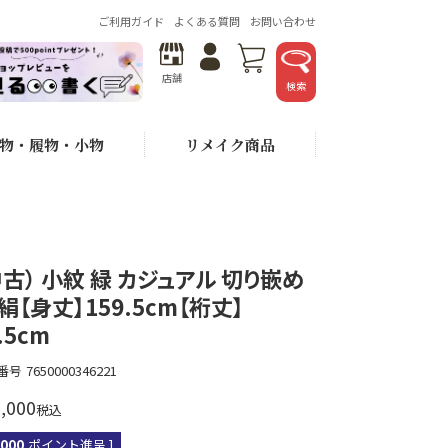
ご利用ガイド
よくある質問
お問い合わせ
店舗
検索
物・履物・小物
リメイク商品
中古） 小紋 緑 カジュアル 切り嵌め
 絹【身丈】159.5cm【裄丈】
.5cm
番号
7650000346221
,000
税込
,000
ポイント進呈 ]