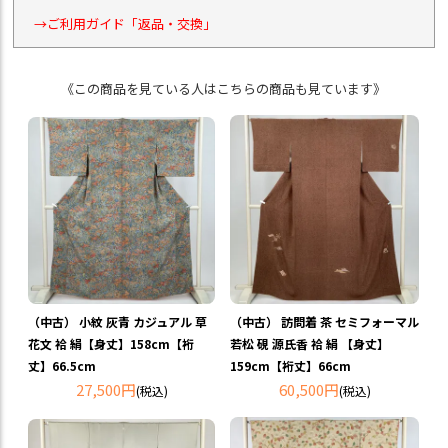
→ご利用ガイド「返品・交換」
《この商品を見ている人はこちらの商品も見ています》
（中古） 小紋 灰青 カジュアル 草
（中古） 訪問着 茶 セミフォーマル
花文 袷 絹【身丈】158cm【裄
若松 硯 源氏香 袷 絹 【身丈】
丈】66.5cm
159cm【裄丈】66cm
27,500円
60,500円
(税込)
(税込)