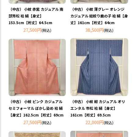
（中古） 小紋 赤紫 カジュアル 南
（中古） 小紋 薄グレー オレンジ
部芳松 袷 絹【身丈】
カジュアル 総絞り鹿の子 袷 絹【身
153.5cm【裄丈】64.5cm
丈】161cm【裄丈】64cm
27,500円
38,500円
(税込)
(税込)
（中古） 小紋 ピンク カジュアル
（中古） 小紋 紺 カジュアル オリ
セミフォーマル ぼかし染め 袷 絹
エンタル 市松 袷 絹【身丈】
【身丈】162.5cm【裄丈】69cm
161cm【裄丈】69.5cm
27,500円
22,000円
(税込)
(税込)