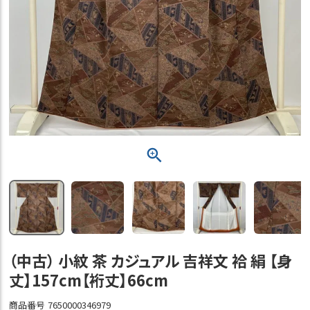
（中古） 小紋 茶 カジュアル 吉祥文 袷 絹 【身
丈】157cm【裄丈】66cm
商品番号
7650000346979