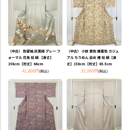
（中古） 色留袖 灰黄緑 グレー フ
（中古） 小紋 黄色 蜂蜜色 カジュ
ォーマル 花鳥 袷 絹 【身丈】
アル ちりめん 染め 椿 袷 絹【身
156cm【裄丈】66cm
丈】158cm【裄丈】65.5cm
41,800円
33,000円
(税込)
(税込)