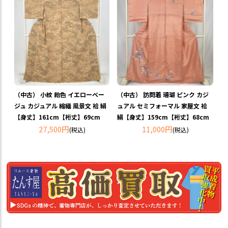
（中古） 小紋 飴色 イエローベー
（中古） 訪問着 珊瑚 ピンク カジ
ジュ カジュアル 縮緬 風景文 袷 絹
ュアル セミフォーマル 家屋文 袷
【身丈】161cm【裄丈】69cm
絹【身丈】159cm【裄丈】68cm
27,500円
11,000円
(税込)
(税込)