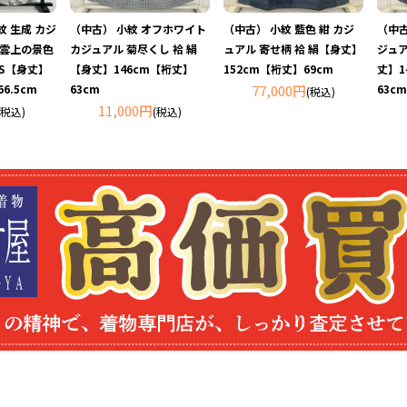
紋 生成 カジ
（中古） 小紋 オフホワイト
（中古） 小紋 藍色 紺 カジ
（中古
 雲上の景色
カジュアル 菊尽くし 袷 絹
ュアル 寄せ柄 袷 絹【身丈】
ジュア
SS【身丈】
【身丈】146cm【裄丈】
152cm【裄丈】69cm
丈】1
6.5cm
63cm
77,000円
63cm
(税込)
11,000円
(税込)
(税込)