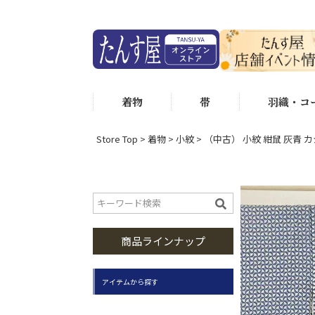
着物
帯
羽織・コ
Store Top
着物
小紋
（中古） 小紋 紺鼠 灰青 カ
商品ラインナップ
アイテムから探す