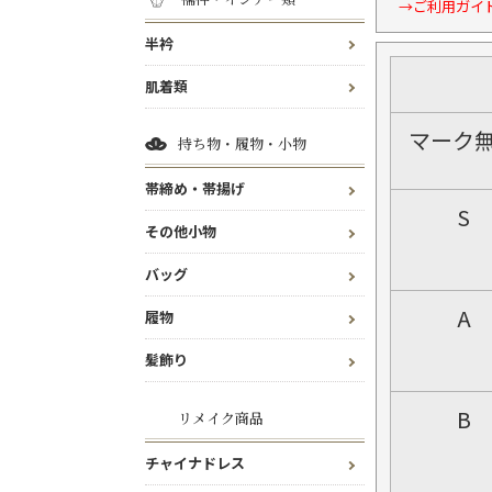
→ご利用ガイ
半衿
肌着類
マーク
持ち物・履物・小物
帯締め・帯揚げ
S
その他小物
バッグ
A
履物
髪飾り
B
リメイク商品
チャイナドレス