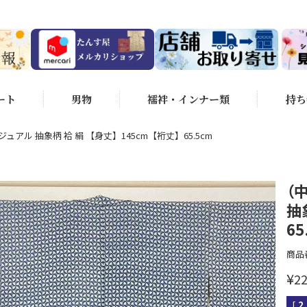
ート
男物
襦袢・インナー類
持ち
ジュアル 抽象柄 袷 絹 【身丈】145cm【裄丈】65.5cm
（
抽
65
商品
¥
22
[
2