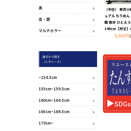
黒
（中古） 単衣小
ュアル ちりめん
金・銀
館 樹木 ひとえ 
149cm【裄丈】6
マルチカラー
8,800円
身丈から探す
（レディース）
~154.5cm
155cm~159.5cm
160cm~164.5cm
165cm~169.5cm
170cm~