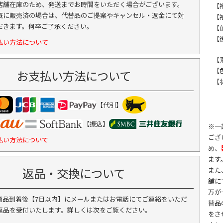
店舗在庫のため、発送までお時間をいただく場合がございます。
【裄
既に販売済の場合は、代替品のご提案やキャンセル・返金にて対
【袖
だきます。何卒ご了承ください。
【前
【後
払い方法について
【
【
お支払い方法について
【
【代引】
【振込】
※一
ござ
払い方法について
め、
ます
返品・交換について
また
舗に
万が
商品到着後【7日以内】にメールまたはお電話にてご連絡をいただ
替品
返品を受付いたします。詳しくは次をご覧ください。
をさ