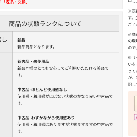
申し
ド「返品・交換」
※表
す。
商品の状態ランクについて
ご了
※商
無し
新品
の環
新品商品となります。
ので
※サ
新古品・未使用品
いを
新品同様のとても安心してご利用いただける美品で
って
す。
が、
記し
中古品-ほとんど使用感なし
使用感・着用感がほぼない状態のかなり良い中古品で
す。
中古品-わずかながら使用感あり
使用感・着用感はありますが状態まずまずの中古品で
す。