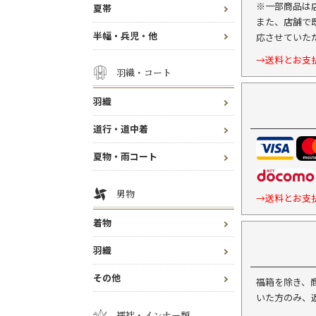
※一部商品は
夏帯
また、店舗で
半幅・兵児・他
応させていた
→送料とお支
羽織・コート
羽織
道行・道中着
夏物・雨コート
男物
→送料とお支
着物
羽織
その他
福箱を除き、
いた方のみ、
襦袢・インナー類