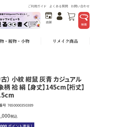
ご利用ガイド
よくある質問
お問い合わせ
店舗
検索
物・履物・小物
リメイク商品
中古） 小紋 紺鼠 灰青 カジュアル
象柄 袷 絹 【身丈】145cm【裄丈】
.5cm
番号
7650000350389
,000
税込
,000
ポイント進呈 ]