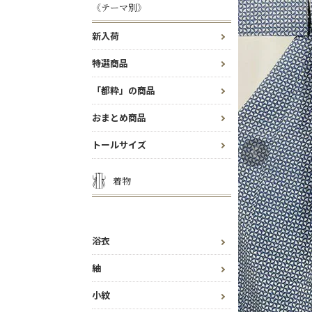
《テーマ別》
新入荷
特選商品
「都粋」の商品
おまとめ商品
トールサイズ
着物
浴衣
紬
小紋