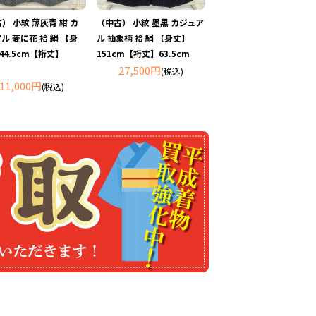
） 小紋 薄灰青 紺 カ
（中古） 小紋 墨黒 カジュア
ル 菱に花 袷 絹 【身
ル 抽象柄 袷 絹 【身丈】
44.5cm【裄丈】
151cm【裄丈】63.5cm
27,500円
(税込)
11,000円
(税込)