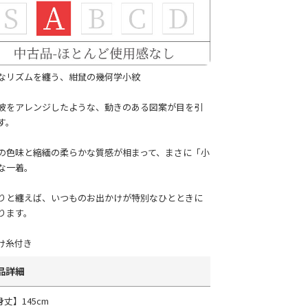
なリズムを纏う、紺鼠の幾何学小紋
波をアレンジしたような、動きのある図案が目を引
す。
の色味と縮緬の柔らかな質感が相まって、まさに「小
な一着。
りと纏えば、いつものお出かけが特別なひとときに
ります。
け糸付き
品詳細
身丈】145cm