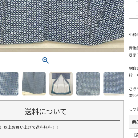
小粋
青海
きま
紺鼠
粋」
さら
変わ
送料について
しつ
商
税込）以上お買い上げで送料無料！！
【