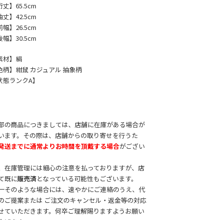
丈】65.5cm
丈】42.5cm
幅】26.5cm
幅】30.5cm
素材】絹
色柄】紺鼠 カジュアル 抽象柄
状態ランクA】
部の商品につきましては、店舗に在庫がある場合が
います。その際は、店舗からの取り寄せを行うた
発送までに通常よりお時間を頂戴する場合
がござい
。
、在庫管理には細心の注意を払っておりますが、店
て既に
販売済
となっている可能性もございます。
一そのような場合には、速やかにご連絡のうえ、代
のご提案または ご注文のキャンセル・返金等の対応
せていただきます。何卒ご理解賜りますようお願い