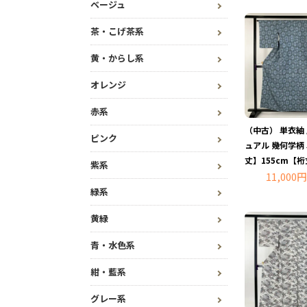
ベージュ
茶・こげ茶系
黄・からし系
オレンジ
赤系
（中古） 単衣紬
ピンク
ュアル 幾何学柄
丈】155cm【裄
紫系
11,000円
緑系
黄緑
青・水色系
紺・藍系
グレー系