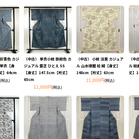
 灰青色 カジ
（中古） 単衣小紋 鉄紺色 カ
（中古） 小紋 淡黄 カジュア
（中古
 単衣【身
ジュアル 露芝 ひとえ SS
ル 山水楼閣 袷 絹【身丈】
ル 総
丈】64cm
【身丈】147.5cm【裄丈】
148cm【裄丈】63cm
丈】1
65cm
11,000円
(税込)
(税込)
11,000円
(税込)