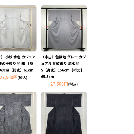
） 小紋 水色 カジュア
（中古）色無地 グレー カジ
鹿の子絞り 袷 絹 【身
ュアル 地紋織り 流水 袷
48cm【裄丈】61cm
S【身丈】156cm【裄丈】
27,500円
65.5cm
(税込)
27,500円
(税込)