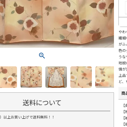
やわ
繊細
がふ
色の
うな
地紋
情が
上品
ど、
商
送料について
【身
【裄
税込）以上お買い上げで送料無料！！
【
【前