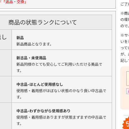
ド「返品・交換」
ご了
※商
の環
商品の状態ランクについて
ので
※サ
無し
新品
いを
新品商品となります。
って
が、
新古品・未使用品
記し
新品同様のとても安心してご利用いただける美品で
す。
中古品-ほとんど使用感なし
使用感・着用感がほぼない状態のかなり良い中古品で
す。
中古品-わずかながら使用感あり
使用感・着用感はありますが状態まずまずの中古品で
す。