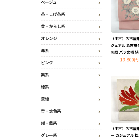
ベージュ
茶・こげ茶系
黄・からし系
オレンジ
（中古）名古屋帯
ジュアル 名古屋
赤系
刺繍 バラ文様 絹
19,800円
ピンク
紫系
緑系
黄緑
青・水色系
紺・藍系
（中古）名古屋帯
グレー系
ー カジュアル 