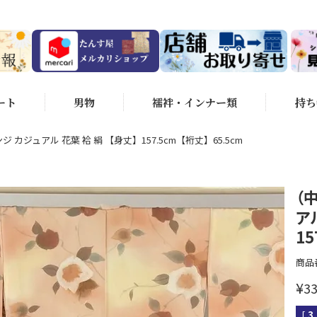
ート
男物
襦袢・インナー類
持ち
 カジュアル 花葉 袷 絹 【身丈】157.5cm【裄丈】65.5cm
（
ア
15
商品
¥
33
[
3