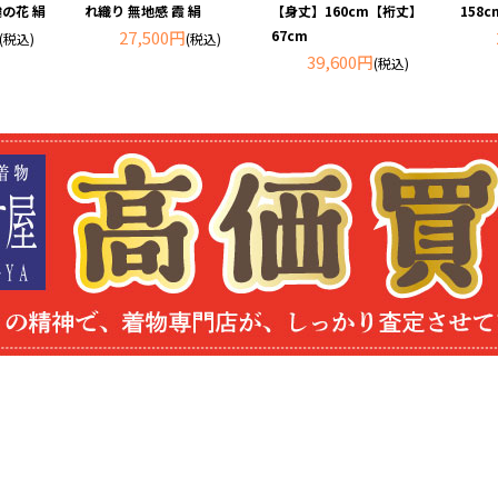
輪の花 絹
れ織り 無地感 霞 絹
【身丈】160cm【裄丈】
158
27,500円
67cm
(税込)
(税込)
39,600円
(税込)