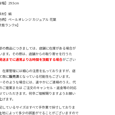
幅】29.5cm
素材】絹
色柄】ペールオレンジ カジュアル 花葉
状態ランクA】
部の商品につきましては、店舗に在庫がある場合が
います。その際は、店舗からの取り寄せを行うた
発送までに通常よりお時間を頂戴する場合
がござい
。
、在庫管理には細心の注意を払っておりますが、店
て既に
販売済
となっている可能性もございます。
一そのような場合には、速やかにご連絡のうえ、代
のご提案または ご注文のキャンセル・返金等の対応
せていただきます。何卒ご理解賜りますようお願い
上げます。
記しているサイズはすべて手作業で採寸しておりま
生地によって多少の誤差がでることがございますので