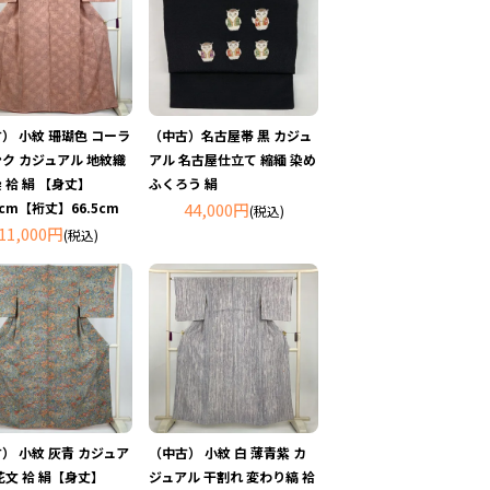
） 小紋 珊瑚色 コーラ
（中古）名古屋帯 黒 カジュ
ク カジュアル 地紋織
アル 名古屋仕立て 縮緬 染め
 袷 絹 【身丈】
ふくろう 絹
5cm【裄丈】66.5cm
44,000円
(税込)
11,000円
(税込)
） 小紋 灰青 カジュア
（中古） 小紋 白 薄青紫 カ
花文 袷 絹【身丈】
ジュアル 干割れ 変わり縞 袷