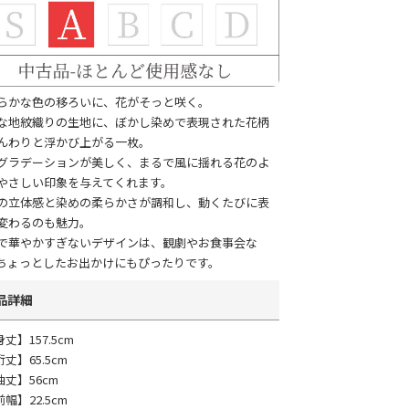
らかな色の移ろいに、花がそっと咲く。
な地紋織りの生地に、ぼかし染めで表現された花柄
んわりと浮かび上がる一枚。
グラデーションが美しく、まるで風に揺れる花のよ
やさしい印象を与えてくれます。
の立体感と染めの柔らかさが調和し、動くたびに表
変わるのも魅力。
で華やかすぎないデザインは、観劇やお食事会な
ちょっとしたお出かけにもぴったりです。
品詳細
丈】157.5cm
丈】65.5cm
袖丈】56cm
幅】22.5cm