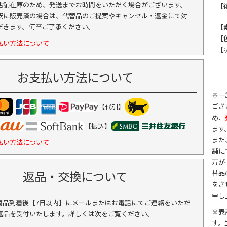
店舗在庫のため、発送までお時間をいただく場合がございます。
【後
既に販売済の場合は、代替品のご提案やキャンセル・返金にて対
だきます。何卒ご了承ください。
【
【
払い方法について
【
お支払い方法について
※一
ござ
【代引】
め、
【振込】
ます
また
払い方法について
舗に
万が
返品・交換について
替品
をさ
申し
商品到着後【7日以内】にメールまたはお電話にてご連絡をいただ
※表
返品を受付いたします。詳しくは次をご覧ください。
す。