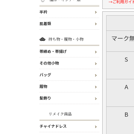
→ご利用ガイ
半衿
肌着類
マーク
持ち物・履物・小物
帯締め・帯揚げ
S
その他小物
バッグ
A
履物
髪飾り
B
リメイク商品
チャイナドレス