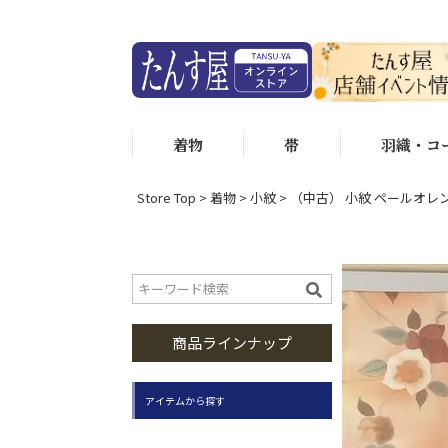
着物
帯
羽織・コ
Store Top
着物
小紋
（中古） 小紋 ペールオレンジ
商品ラインナップ
アイテムから探す