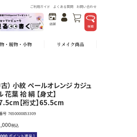
ご利用ガイド
よくある質問
お問い合わせ
店舗
検索
物・履物・小物
リメイク商品
中古） 小紋 ペールオレンジ カジュ
ル 花葉 袷 絹 【身丈】
7.5cm【裄丈】65.5cm
番号
7650000853309
,000
税込
,000
ポイント進呈 ]