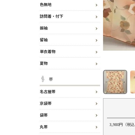
色無地
訪問着・付下
振袖
留袖
単衣着物
夏物
帯
名古屋帯
京袋帯
袋帯
3,980円（
丸帯