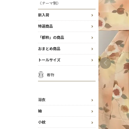
《テーマ別》
新入荷
特選商品
「都粋」の商品
おまとめ商品
トールサイズ
着物
浴衣
紬
小紋