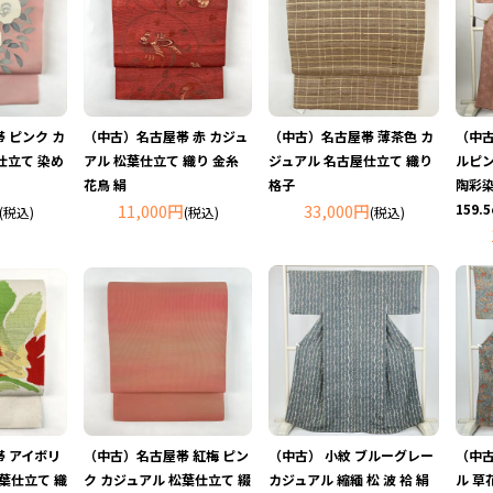
 ピンク カ
（中古）名古屋帯 赤 カジュ
（中古）名古屋帯 薄茶色 カ
（中古
仕立て 染め
アル 松葉仕立て 織り 金糸
ジュアル 名古屋仕立て 織り
ルピン
花鳥 絹
格子
陶彩染
11,000円
33,000円
159.
(税込)
(税込)
(税込)
 アイボリ
（中古）名古屋帯 紅梅 ピン
（中古） 小紋 ブルーグレー
（中古
松葉仕立て 織
ク カジュアル 松葉仕立て 綴
カジュアル 縮緬 松 波 袷 絹
ル 草