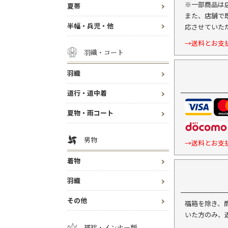
※一部商品は
夏帯
また、店舗で
半幅・兵児・他
応させていた
→送料とお支
羽織・コート
羽織
道行・道中着
夏物・雨コート
男物
→送料とお支
着物
羽織
その他
福箱を除き、
いた方のみ、
襦袢・インナー類