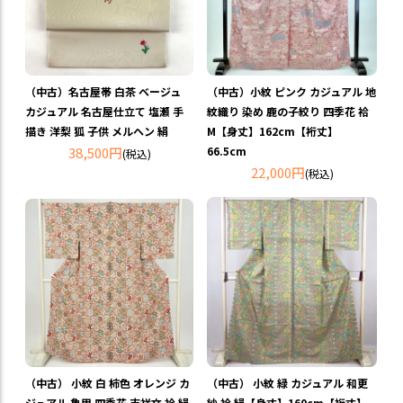
（中古）名古屋帯 白茶 ベージュ
（中古）小紋 ピンク カジュアル 地
カジュアル 名古屋仕立て 塩瀬 手
紋織り 染め 鹿の子絞り 四季花 袷
描き 洋梨 狐 子供 メルヘン 絹
M【身丈】162cm【裄丈】
38,500円
66.5cm
(税込)
22,000円
(税込)
（中古） 小紋 白 柿色 オレンジ カ
（中古） 小紋 緑 カジュアル 和更
ジュアル 亀甲 四季花 吉祥文 袷 絹
紗 袷 絹【身丈】160cm【裄丈】