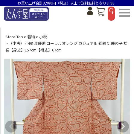
お買い上げ合計3,980円（税込）以上で送料無料となります。
Store Top
着物
小紋
（中古） 小紋 濃珊瑚 コーラルオレンジ カジュアル 総絞り 鹿の子 袷
絹【身丈】157cm【裄丈】67cm