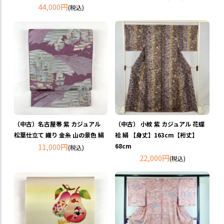
44,000円
(税込)
（中古）名古屋帯 紫 カジュアル
（中古） 小紋 紫 カジュアル 花蝶
松葉仕立て 織り 金糸 山の景色 絹
袷 絹 【身丈】163cm【裄丈】
11,000円
68cm
(税込)
22,000円
(税込)