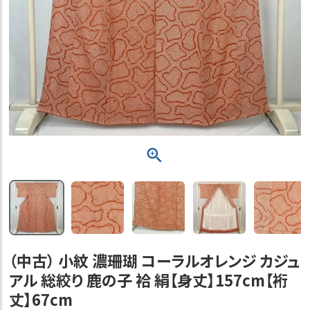
（中古） 小紋 濃珊瑚 コーラルオレンジ カジュ
アル 総絞り 鹿の子 袷 絹【身丈】157cm【裄
丈】67cm