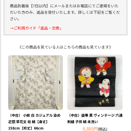
商品到着後【7日以内】にメールまたはお電話にてご連絡をいた
だいた方のみ、返品を受付いたします。詳しくは下記をご覧くだ
さい。
→ご利用ガイド「返品・交換」
《この商品を見ている人はこちらの商品も見ています》
（中古） 小紋 白 カジュアル 染め
（中古）袋帯 黒 ヴィンテージ 六通
疋田 草花文 袷 絹【身丈】
刺繍 子供 絹 未洗い
158cm【裄丈】66cm
8,800円
(税込)