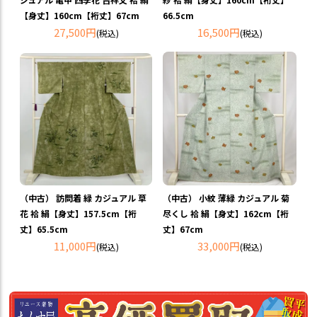
【身丈】160cm【裄丈】67cm
66.5cm
27,500円
16,500円
(税込)
(税込)
（中古） 訪問着 緑 カジュアル 草
（中古） 小紋 薄緑 カジュアル 菊
花 袷 絹【身丈】157.5cm【裄
尽くし 袷 絹【身丈】162cm【裄
丈】65.5cm
丈】67cm
11,000円
33,000円
(税込)
(税込)