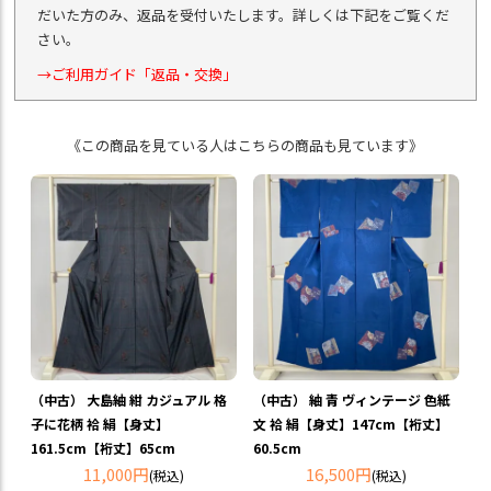
だいた方のみ、返品を受付いたします。詳しくは下記をご覧くだ
さい。
→ご利用ガイド「返品・交換」
《この商品を見ている人はこちらの商品も見ています》
（中古） 大島紬 紺 カジュアル 格
（中古） 紬 青 ヴィンテージ 色紙
子に花柄 袷 絹【身丈】
文 袷 絹【身丈】147cm【裄丈】
161.5cm【裄丈】65cm
60.5cm
11,000円
16,500円
(税込)
(税込)