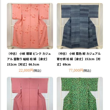
（中古） 小紋 珊瑚 ピンク カジュ
（中古） 小紋 藍色 紺 カジュアル
アル 雲取り 組紐 袷 絹 【身丈】
寄せ柄 袷 絹【身丈】152cm【裄
152cm【裄丈】66.5cm
丈】69cm
22,000円
77,000円
(税込)
(税込)