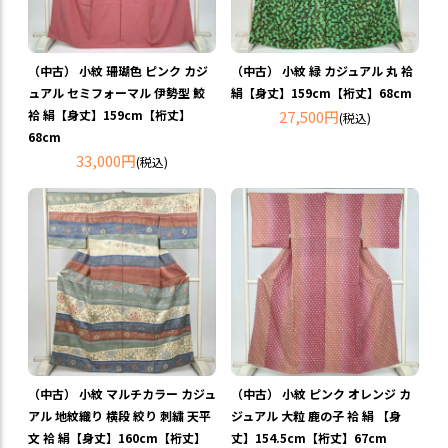
（中古） 小紋 珊瑚色 ピンク カジ
（中古） 小紋 緑 カジュアル 丸 袷
ュアル セミフォーマル 伊勢型 鮫
絹【身丈】159cm【裄丈】68cm
袷 絹【身丈】159cm【裄丈】
27,500円
(税込)
68cm
33,000円
(税込)
（中古） 小紋 マルチカラー カジュ
（中古） 小紋 ピンク オレンジ カ
アル 地紋織り 横段 絞り 刺繍 天平
ジュアル 大粒 鹿の子 袷 絹 【身
文 袷 絹【身丈】160cm【裄丈】
丈】154.5cm【裄丈】67cm