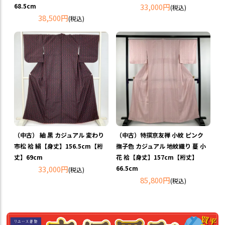
68.5cm
33,000円
(税込)
38,500円
(税込)
（中古） 紬 黒 カジュアル 変わり
（中古）特撰京友禅 小紋 ピンク
市松 袷 絹【身丈】156.5cm【裄
撫子色 カジュアル 地紋織り 蔓 小
丈】69cm
花 袷【身丈】157cm【裄丈】
33,000円
66.5cm
(税込)
85,800円
(税込)