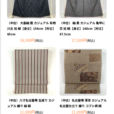
（中古） 大島紬 藍 カジュアル 有栖
（中古） 紬 黒 カジュアル 亀甲に
川文 袷 絹【身丈】156cm【裄丈】
花 袷 絹【身丈】160cm【裄丈】
65cm
67.5cm
16,500円
27,500円
(税込)
(税込)
（中古）八寸名古屋帯 生成り カジ
（中古）名古屋帯 薄茶 カジュアル
ュアル 織り 縞 絹
名古屋仕立て 織り コプト柄 絹
11,000円
11,000円
(税込)
(税込)