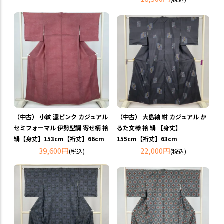
（中古） 小紋 濃ピンク カジュアル
（中古） 大島紬 紺 カジュアル か
セミフォーマル 伊勢型調 寄せ柄 袷
るた文様 袷 絹 【身丈】
絹【身丈】153cm【裄丈】66cm
155cm【裄丈】63cm
39,600円
22,000円
(税込)
(税込)