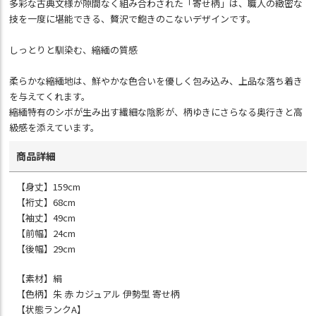
多彩な古典文様が隙間なく組み合わされた「寄せ柄」は、職人の緻密な
技を一度に堪能できる、贅沢で飽きのこないデザインです。
しっとりと馴染む、縮緬の質感
柔らかな縮緬地は、鮮やかな色合いを優しく包み込み、上品な落ち着き
を与えてくれます。
縮緬特有のシボが生み出す繊細な陰影が、柄ゆきにさらなる奥行きと高
級感を添えています。
商品詳細
【身丈】159cm
【裄丈】68cm
【袖丈】49cm
【前幅】24cm
【後幅】29cm
【素材】絹
【色柄】朱 赤 カジュアル 伊勢型 寄せ柄
【状態ランクA】