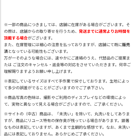
※一部の商品につきましては、店舗に在庫がある場合がございます。そ
の際は、店舗からの取り寄せを行うため、
発送までに通常よりお時間を
頂戴する場合
がございます。
また、在庫管理には細心の注意を払っておりますが、店舗にて既に
販売
済
となっている可能性もございます。
万が一そのような場合には、速やかにご連絡のうえ、代替品のご提案ま
たは ご注文のキャンセル・返金等の対応をさせていただきます。何卒ご
理解賜りますようお願い申し上げます。
※表記しているサイズはすべて手作業で採寸しております。生地によっ
て多少の誤差がでることがございますのでご了承下さい。
※商品写真の色味は、撮影やご利用のディスプレイなどの環境によっ
て、実物と異なって見える場合がございますので、ご了承ください。
※サイトの（中古）商品は、「未洗い」を除いて、丸洗いをしてありま
すが、商品にリユース特有の保存臭が残っている場合があります。顕著
なものは表記していますが、あくまで主観的な感想です。なお、未洗い
品には表記しておりません。あらかじめご了承ください。