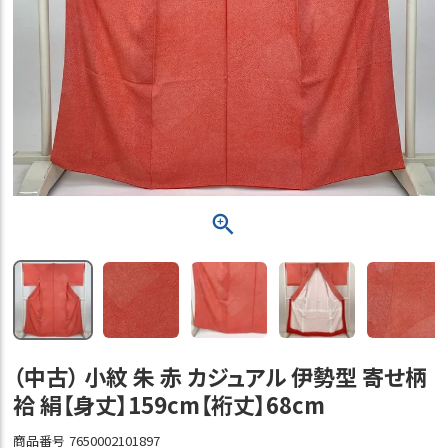
（中古） 小紋 朱 赤 カジュアル 伊勢型 寄せ柄
袷 絹【身丈】159cm【裄丈】68cm
商品番号
7650002101897