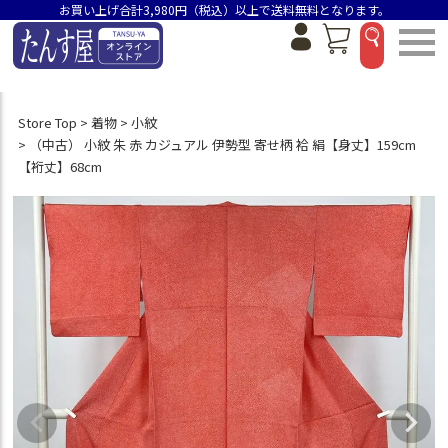
お買い上げ合計3,980円（税込）以上で送料無料となります。
Store Top
着物
小紋
（中古） 小紋 朱 赤 カジュアル 伊勢型 寄せ柄 袷 絹【身丈】159cm
【裄丈】68cm