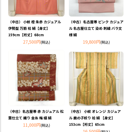
（中古） 小紋 橙 朱赤 カジュアル
（中古）名古屋帯 ピンク カジュア
伊勢型 万筋 袷 絹【身丈】
ル 名古屋仕立て 染め 刺繍 バラ文
159cm【裄丈】68cm
様 絹
27,500円
19,800円
(税込)
(税込)
（中古）名古屋帯 赤 カジュアル 松
（中古） 小紋 オレンジ カジュア
葉仕立て 織り 金糸 梅 蝶 絹
ル 鹿の子絞り 袷 絹 【身丈】
11,000円
153cm【裄丈】65cm
(税込)
16,500円
(税込)